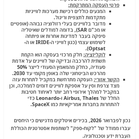
פרטי העסקה המתרקמת:
המגעים כוללים רכישת מערכות לווייניות
מתקדמות לתצפית וריגול.
מדובר בלוויינים בעלי רזולוציה גבוהה (אופטיים
או מכ"ם SAR), בדומה למודלים שאיטליה
סיפקה בעבר למדינות אחרות או פיתחה
לשימוש עצמי (כגון לווייני ה-IRIDE או ה-
Optsat).
לוקליזציה:
חלק מרכזי בעסקה הוא הקמת
תשתית להרכבה ובדיקה של לוויינים על אדמת
סעודיה, כחלק מהמאמץ הסעודי לייצר 50%
מהרכש הביטחוני שלה באופן מקומי עד 2030.
הקשר אזורי:
העסקה מתרחשת במקביל לתחרות עזה
מצד צרפת וסין על אספקת לוויינים דומים לממלכה, וכן
במקביל למהלך אירופי רחב יותר לאיחוד חטיבות
החלל של Airbus, Thales ו-Leonardo כדי
להתחרות בחברות אמריקאיות כמו SpaceX.
נכון לפברואר 2026, בכירים איטלקים מדגישים כי היחסים
עברו ממודל של "לקוח-ספק" לשותפות אסטרטגית הכוללת
העברת ידע וטכנולוגיה.