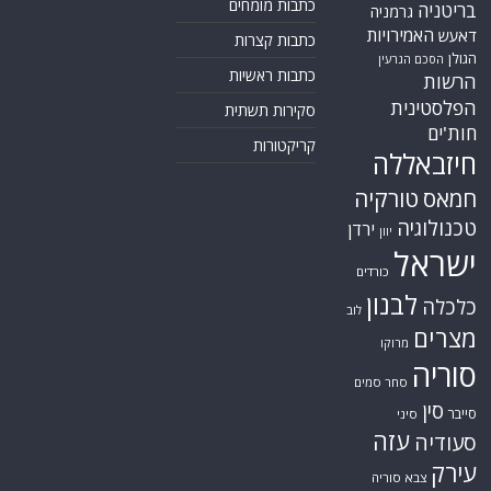
כתבות מומחים
בריטניה
גרמניה
האמירויות
דאעש
כתבות קצרות
הגולן
הסכם הגרעין
כתבות ראשיות
הרשות
הפלסטינית
סקירות תשתית
חות'ים
קריקטורות
חיזבאללה
חמאס
טורקיה
טכנולוגיה
ירדן
יוון
ישראל
כורדים
לבנון
כלכלה
לוב
מצרים
מרוקו
סוריה
סחר סמים
סין
סייבר
סיני
עזה
סעודיה
עירק
צבא סוריה