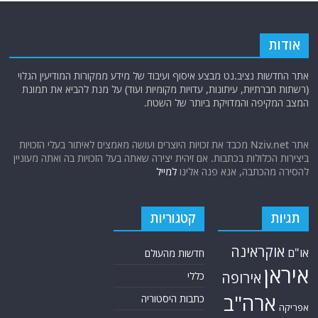
אודות
אתר החדשות נציב.נט מבצע איסוף ועיבוד של מידע ממקורות המודיעין הגלוי
(רשתות חברתיות, עיתונות, עדויות מקומיות ועוד) על מנת להביא את תמונת
המצב המקיפה והמדויקת ביותר של השטח.
אתר Nziv.net מכבד את זכויות היוצרים ועושה מאמצים לאיתור בעלי הזכויות
ביצירות הכלולות בכתבות. אם זיהית יצירה שאתה בעל הזכויות בה ואתה מעוניין
להסירה מהכתבה, אנא פנה אלינו
למייל
תגיות
קטגוריות
אוקראינה
או"ם
חדשות מהעולם
איראן
אירופה
כללי
ארה"ב
כתבות היסטוריה
אפריקה