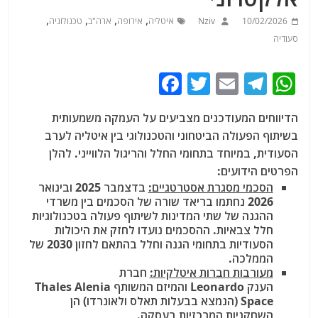
,
,
,
,
10/02/2026
Nziv
איטליה
אירופה
ארה"ב
טכנולוגיה
סעודיה
F
T
E
T
W
a
w
m
el
h
הדיווחים המעודכנים מצביעים על העמקה משמעותית
c
itt
ai
e
at
בשיתוף הפעולה הביטחוני והטכנולוגי בין איטליה לערב
e
er
l
g
s
הסעודית, במיוחד בתחומי החלל והריגול הלווייני. להלן
b
ra
A
הפרטים הידועים:
הסכמי מסגרת אסטרטגיים:
בדצמבר 2025 ובינואר
o
m
p
2026 נחתמו בריאד שורה של הסכמים בין משרדי
o
p
ההגנה של שתי המדינות לשיתוף פעולה בטכנולוגיות
חלל צבאיות. ההסכמים נועדו לחזק את היכולות
k
הסעודיות בתחומי הגנה וחלל בהתאם לחזון 2030 של
הממלכה.
מעורבות חברות איטלקיות:
חברת
הענק Leonardo והמיזם המשותף Thales Alenia
Space (הנמצא בבעלות תאלס ולאונרדו) הן
השחקניות המרכזיות בעסקה.