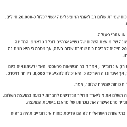
וברו של הנשיא פרבובו סוביאנטו אמר ביום שלישי כי כוח שמירת שלום רב לאומי המוצע לעזה עשוי לכלול כ-20,000 חיילים,
ו אזורי פעולה.
שונה של מועצת השלום של נשיא ארה"ב דונלד טראמפ. המדינה
מדרום מזרח אסיה התחייבה בשנה שעברה להכין 20,000 חיילים לפריסת כוח שמירת שלום בעזה, אך מסרה כי היא ממתינה
ו.
כל המדינות)… זה לא רק אינדונזיה", אמר דובר הנשיאות פראסטיו האדי לעיתונאים ביום
יה העריכה כי היא יכולה להציע עד 8,000, דיווחה רויטרס.
ח כוחות שמירת שלום", אמר.
זיה תשלם את מיליארד הדולר הנדרשים לחברות קבועה במועצת השלום.
נזיה טרם אישרה את נוכחותו של פראבו בישיבת המועצה.
 בתקשורת הישראלית לפיהם פריסת כוחות אינדונזיים תהיה ברפיח