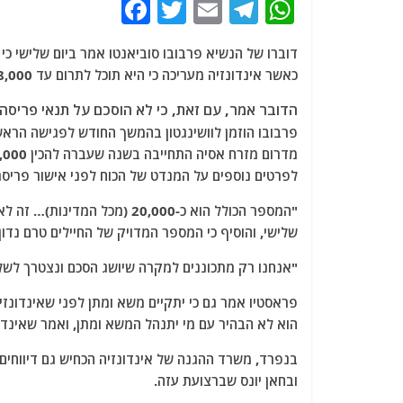
F
T
E
T
W
a
w
m
el
h
ד
c
itt
ai
e
at
כאשר אינדונזיה מעריכה כי היא תוכל לתרום עד 8,000.
e
er
l
g
s
הדובר אמר, עם זאת, כי לא הוסכם על תנאי פריסה א
b
ra
A
פרבובו הוזמן לוושינגטון בהמשך החודש לפגישה הרא
o
m
p
o
p
לפרטים נוספים על המנדט של הכוח לפני אישור פריסת
k
"המספר הכולל הוא כ-20,000 (מ
שלישי, והוסיף כי המספר המדויק של החיילים טרם נדון, אך אינדונז
"אנחנו רק מתכוננים למקרה שיושג הסכם ונצטרך לשלו
פראסטיו אמר גם כי יתקיים משא ומתן לפני שאינדונ
הוא לא הבהיר עם מי יתנהל המשא ומתן, ואמר שאינדו
בנפרד, משרד ההגנה של אינדונזיה הכחיש גם דיווחים
ובחאן יונס שברצועת עזה.