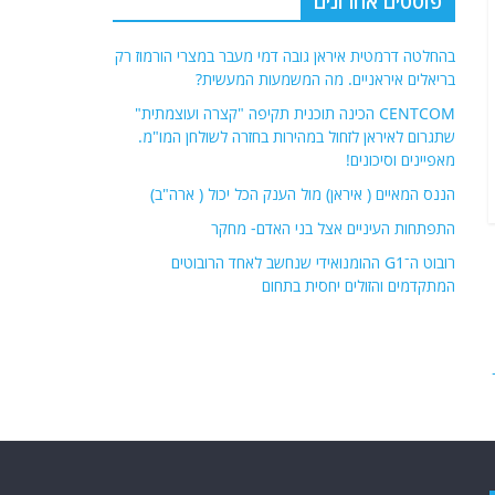
פוסטים אחרונים
בהחלטה דרמטית איראן גובה דמי מעבר במצרי הורמוז רק
בריאלים איראניים. מה המשמעות המעשית?
CENTCOM הכינה תוכנית תקיפה "קצרה ועוצמתית"
שתגרום לאיראן לזחול במהירות בחזרה לשולחן המו"מ.
מאפיינים וסיכונים!
הננס המאיים ( איראן) מול הענק הכל יכול ( ארה"ב)
התפתחות העיניים אצל בני האדם- מחקר
רובוט ה־G1 ההומנואידי שנחשב לאחד הרובוטים
המתקדמים והזולים יחסית בתחום