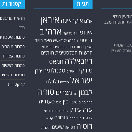
תגיות
קטגוריות
יעין הגלוי
איראן
חדשות מהעולם
אוקראינה
או"ם
א את תמונת המצב
כללי
ארה"ב
אירופה
אפריקה
כתבות היסטוריה
בריטניה
האמירויות
גרמניה
דאעש
בעלי הזכויות
כתבות מומחים
המזרח התיכון
הגולן
המפרץ הפרסי
אתה מעוניין
הרשות הפלסטינית
חות'ים
כתבות קצרות
חיזבאללה
חמאס
כתבות ראשיות
טורקיה
טכנולוגיה
ירדן
טילים
סקירות תשתית
ישראל
כלכלה
כורדים
קריקטורות
סוריה
לבנון
מצרים
לוב
סין
סעודיה
סייבר
סחר סמים
סיני
עזה
עירק
צבא סוריה חופשי
קורונה
צרפת
קטאר
קונייטרה
רוסיה
שיעים
רפואה
תוכנית