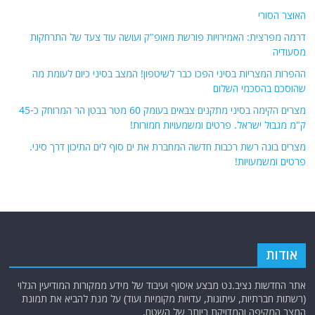
האוצר הסורי
דרמה מפרצית: האמירויות פורשת מאופ"ק ועושה עוד צעד של התרחקות
מסעודיה
ההפרות המצריות בסיני הפכו כבר לשיטפון! המצב בסיני כיום לעומת מה
שהוסכם בהסכמי השלום
מצרים הקימה בסיני מתקנים צבאים בעומק 60 מטר בבטן הר המרוחק כ-45
ק"מ מגבול ישראל. פרטים ומשמעויות חמורות!
מצרים בונה רשת רכבות חדשה המחברת את ים סוף לים התיכון דרך סיני.
פרטים ומשמעויות!
אודות
אתר החדשות נציב.נט מבצע איסוף ועיבוד של מידע ממקורות המודיעין הגלוי
(רשתות חברתיות, עיתונות, עדויות מקומיות ועוד) על מנת להביא את תמונת
המצב המקיפה והמדויקת ביותר של השטח.