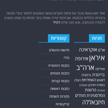
אתר Nziv.net מכבד את זכויות היוצרים ועושה מאמצים לאיתור בעלי הזכויות
ביצירות הכלולות בכתבות. אם זיהית יצירה שאתה בעל הזכויות בה ואתה מעוניין
להסירה מהכתבה, אנא פנה אלינו
למייל
תגיות
קטגוריות
אוקראינה
או"ם
חדשות מהעולם
איראן
אירופה
כללי
ארה"ב
כתבות היסטוריה
אפריקה
כתבות מומחים
בריטניה
גרמניה
האמירויות
דאעש
הגולן
כתבות קצרות
המזרח התיכון
המפרץ
כתבות ראשיות
הרשות
הפרסי
הפלסטינית
חות'ים
סקירות תשתית
חיזבאללה
קריקטורות