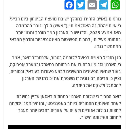
F
T
E
T
W
a
w
m
el
h
גורמים באו"ם הזהירו במהלך ישיבת מועצת הביטחון ביום רביעי
c
itt
ai
e
at
כי איום "המדינה האסלאמית" (דאעש) הולך וגובר בהתמדה
e
er
l
g
s
מאז אמצע 2025, והדגישו כי הארגון הפך מורכב ומגוון יותר
b
ra
A
בתחומי פעילותו, למרות הפשיטות האינטנסיביות והלחץ הצבאי
המתמשך נגדו.
o
m
p
o
p
סגן מזכ"ל האו"ם בפועל ללוחמה בטרור, אלכסנדר זואב, אמר
כי הארגון וסניפיו הרחיבו את נוכחותם בסאהל ובמערב אפריקה,
k
בעוד שתאיו הפעילים ממשיכים לבצע פעולות בעיראק ובסוריה,
וציין כי פריסה רב-גונית זו משפרת את יכולתו של הארגון
להסתגל ולשקם את היוזמה.
זואב הסביר כי שלוחת הארגון במחוז חוראסאן עדיין נחשבת
לאחד האיומים החמורים ביותר באפגניסטן, והזהיר מפני יכולתה
לחצות גבולות אזוריים ולאיים על אזורים רחבים יותר מעבר
לתחום פעילותה הישיר.