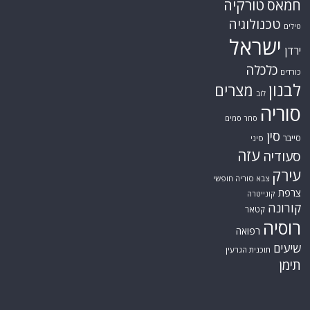
טורקיה
חמאס
טכנולוגיה
טילים
ישראל
ירדן
כלכלה
כורדים
לבנון
מצרים
לוב
סוריה
סחר סמים
סין
סייבר
סיני
עזה
סעודיה
עירק
צבא סוריה חופשי
צרפת
קונייטרה
קורונה
קטאר
רוסיה
רפואה
שיעים
תוכנית הגרעין
תימן