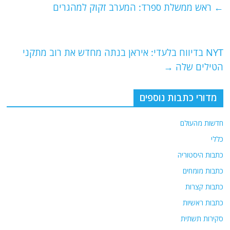
e
er
l
g
s
←
ראש ממשלת ספרד: המערב זקוק למהגרים
b
ra
A
o
m
p
o
p
NYT בדיווח בלעדי: איראן בנתה מחדש את רוב מתקני
הטילים שלה
→
k
מדורי כתבות נוספים
חדשות מהעולם
כללי
כתבות היסטוריה
כתבות מומחים
כתבות קצרות
כתבות ראשיות
סקירות תשתית