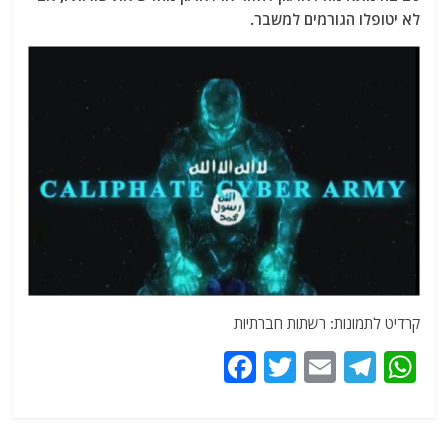
לא יטופלו הגורמים למשבר.
קרדיט לתמונות: רשתות חברתיות
F
T
E
T
W
a
w
m
el
h
c
itt
ai
e
at