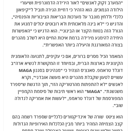
"המערב זקוק לאנשים" לאור הירידה הדמוגרפית ושיעורי
הילודה הנמוכים. הוא הזהיר כי דחיית הגירה תוביל ל"קיפאון
כלכלי וללחץ מוגבר על מערכות הבריאות הציבוריות והפנסיה",
והדגיש כי "לא בינה מלאכותית ולא רובוטים יכולים למנוע את
הגורל הזה בטווח הקצר או הבינוני". הוא הדגיש כי "האפשרות
היחידה להימנע מירידה ברמת איכות החיים היא לשלב מהגרים
בצורה המאורגנת והיעילה ביותר האפשרית".
המאמר הכיל מסרים ברורים, אם כי עקיפים, לתנועה הלאומנית
הקיצונית בארצות הברית, ובמיוחד זו המקושרת לנשיא ארה"ב
דונלד טראמפ. סאנצ'ס הצהיר כי "מנהיגים בסגנון MAGA
עשויים לטעון שקבלת מהגרים היא מעשה אובדני", וקרא
לאנשים "לא להתפתות מהרטוריקה הזו", תוך הדגשת ש"ספרד
משגשגת". "MAGA" הוא ראשי תיבות של סיסמת הקמפיין
המפורסמת של דונלד טראמפ, "לעשות את אמריקה לגדולה
שוב".
הוא ציטט
שורה של אינדיקטורים כלכליים שספרד רשמה בהם
קצב הצמיחה המהיר ביותר מבין הכלכלות האירופיות הגדולות
במשך שלוש שנים רצופות, ושיעור האבטלה שירד מתחת