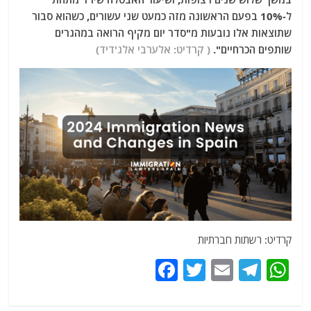
ל-10% בפעם הראשונה מזה כמעט שני עשורים, כשהוא סבור
שתוצאות אלו נובעות מ"סדר יום מקיף הרואה במהגרים
שותפים הכרחיים".
( קרד
יט: אלערבי אלג'דיד)
קרדיט: רשתות חברתיות
F
T
E
T
W
a
w
m
el
h