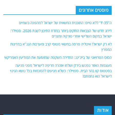
פוסטים אחרונים
ה"F-35" ללא טייס: התוכנית החשאית של ישראל למהפכה בשמיים
דירוג חדש של הצבאות החזקים ביותר במזרח התיכון לשנת 2026. ספוילר:
ישראל במקום השלישי אחרי טורקיה ומצרים
לא רק ישראל! איטליה פרסה בחשאי מטוסי קרב ומערכות הגנ"א במדינות
המפרץ
הסוס הטרויאני של בייג'ינג: החדירה השקטה שמזעזעת את המודיעין האמריקאי
מעצמות האזור נפגשו בירדן ושלחו אזהרה חריפה לישראל מפני פגיעה
בסטטוס קוו בהר הבית. ספויילר: כשלא מגיעים להסכמות בכל נושא הגינוי
לישראל הוא נחמתם!
אודות