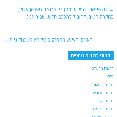
c
itt
ai
e
at
e
er
l
g
s
←
לה פיגארו: המשא ומתן בין ארה"ב לאיראן עלול,
b
ra
A
במקרה הטוב, להוביל להסכם חלש, שביר וזמני
o
m
p
o
p
האו"ם: דאעש מתחזק ביכולותיו הטכנולוגיות
→
k
מדורי כתבות נוספים
חדשות מהעולם
כללי
כתבות היסטוריה
כתבות מומחים
כתבות קצרות
כתבות ראשיות
סקירות תשתית