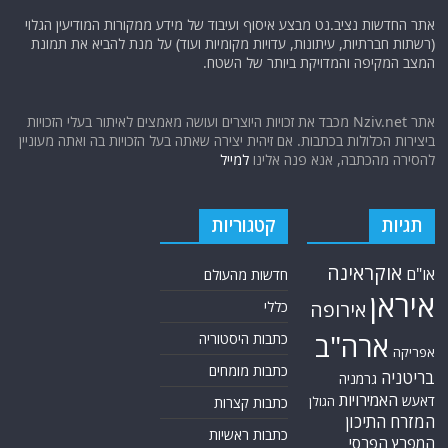
אתר החדשות נציב.נט מבצע איסוף ועיבוד של מידע ממקורות המודיעין הגלוי
(רשתות חברתיות, עיתונות, עדויות מקומיות ועוד) על מנת להביא את תמונת
המצב המקיפה והמדויקת ביותר של השטח.
אתר Nziv.net מכבד את זכויות היוצרים ועושה מאמצים לאיתור בעלי הזכויות
ביצירות הכלולות בכתבות. אם זיהית יצירה שאתה בעל הזכויות בה ואתה מעוניין
להסירה מהכתבה, אנא פנה אלינו
למייל
תגיות
קטגוריות
אוקראינה
או"ם
חדשות מהעולם
איראן
אירופה
כללי
ארה"ב
כתבות היסטוריה
אפריקה
כתבות מומחים
בריטניה
גרמניה
האמירויות
דאעש
הגולן
כתבות קצרות
המזרח התיכון
כתבות ראשיות
המפרץ הפרסי