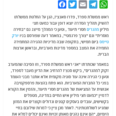
F
T
E
T
W
a
w
m
el
h
ראש ממשלת ספרד, פדרו סאנצ'ז, הגן על החלטת ממשלתו
c
itt
ai
e
at
להשיק תהליך הסדרה יוצא דופן עבור כמעט חצי
e
er
l
g
s
מיליון
מהגרים
חסרי תיעוד , וטען כי המהלך מייצג גם "בחירה
b
ra
A
מוסרית" וגם "צורך פרגמטי", במאמר דעה שפורסם בניו
יורק
טיימס
ביום חמישי, בתקופה שבה מדיניות ההגירה המחמירה
o
m
p
החמירה את המצב במספר מדינות מערביות, ובראשן ארצות
o
p
הברית.
k
במאמר שכותרתו "אני ראש ממשלת ספרד, וזו הסיבה שהמערב
זקוק למהגרים", ביקש סנצ'ז להרחיב את הדיון מעבר לספרד,
וטען כי הגירה אינה עוד סוגיה מקומית אלא אתגר מבני העומד
בפני כל החברות המערביות. הוא פתח בהצעת פרספקטיבה
אנושית על המציאות של מהגרים חסרי תיעוד, והזמין את הקורא
לדמיין "כמעט חצי מיליון איש החיים במדינה, מטפלים
בקשישים, עובדים בעסקים קטנים וגדולים וקוצרים את המזון
שמגיע לשולחנותינו". לאחר מכן ציין כי למרות שילובם בחיי
היומיום, "הם אינם נהנים מאותן זכויות ואינם יכולים למלא את