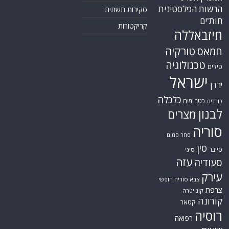
הרשות הפלסטינית
סקירות תשתית
חות'ים
קריקטורות
חיזבאללה
טורקיה
חמאס
טכנולוגיה
טילים
ישראל
ירדן
כלכלה
כטב"מים
כורדים
לבנון
מצרים
סוריה
סחר סמים
סין
סייבר
סיני
עזה
סעודיה
עירק
צבא סוריה חופשי
צרפת
קונייטרה
קורונה
קטאר
רוסיה
רפואה