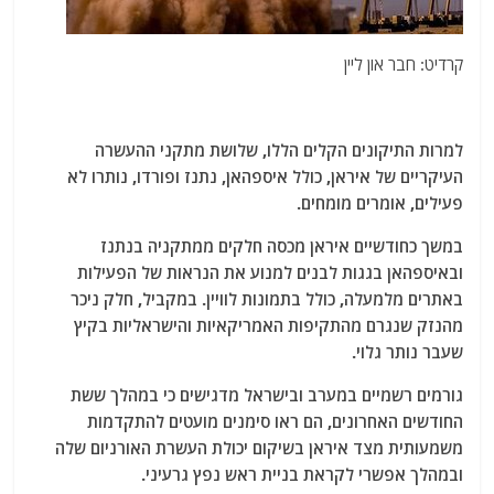
קרדיט: חבר און ליין
למרות התיקונים הקלים הללו, שלושת מתקני ההעשרה
העיקריים של איראן, כולל איספהאן, נתנז ופורדו, נותרו לא
פעילים, אומרים מומחים.
במשך כחודשיים איראן מכסה חלקים ממתקניה בנתנז
ובאיספהאן בגגות לבנים למנוע את הנראות של הפעילות
באתרים מלמעלה, כולל בתמונות לוויין. במקביל, חלק ניכר
מהנזק שנגרם מהתקיפות האמריקאיות והישראליות בקיץ
שעבר נותר גלוי.
גורמים רשמיים במערב ובישראל מדגישים כי במהלך ששת
החודשים האחרונים, הם ראו סימנים מועטים להתקדמות
משמעותית מצד איראן בשיקום יכולת העשרת האורניום שלה
ובמהלך אפשרי לקראת בניית ראש נפץ גרעיני.