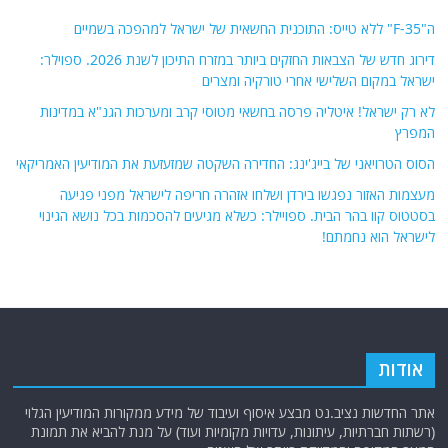
ה"F-35" ללא טייס: התוכנית החשאית של ישראל למהפכה בשמיים
דירוג חדש של הצבאות החזקים ביותר במזרח התיכון לשנת 2026. ספוילר:
ישראל במקום השלישי אחרי טורקיה ומצרים
לא רק ישראל! איטליה פרסה בחשאי מטוסי קרב ומערכות הגנ"א במדינות
המפרץ
הסוס הטרויאני של בייג'ינג: החדירה השקטה שמזעזעת את המודיעין האמריקאי
מעצמות האזור נפגשו בירדן ושלחו אזהרה חריפה לישראל מפני פגיעה
בסטטוס קוו בהר הבית. ספויילר: כשלא מגיעים להסכמות בכל נושא הגינוי
לישראל הוא נחמתם!
אודות
אתר החדשות נציב.נט מבצע איסוף ועיבוד של מידע ממקורות המודיעין הגלוי
(רשתות חברתיות, עיתונות, עדויות מקומיות ועוד) על מנת להביא את תמונת