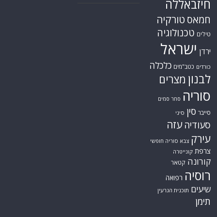
חיזבאללה
טורקיה
חמאס
טכנולוגיה
טילים
ישראל
ירדן
כלכלה
כטב"מים
כורדים
לבנון
מצרים
סוריה
סחר סמים
סין
סייבר
סיני
עזה
סעודיה
עירק
צבא סוריה חופשי
צרפת
קונייטרה
קורונה
קטאר
רוסיה
רפואה
שיעים
תוכנית הגרעין
תימן