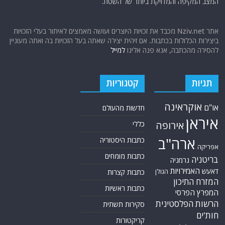
המצב המקיפה והמדויקת ביותר של השטח.
אתר Nziv.net מכבד את זכויות היוצרים ועושה מאמצים לאיתור בעלי הזכויות
ביצירות הכלולות בכתבות. אם זיהית יצירה שאתה בעל הזכויות בה ואתה מעוניין
להסירה מהכתבה, אנא פנה אלינו
למייל
תגיות
קטגוריות
אוקראינה
או"ם
חדשות מהעולם
איראן
אירופה
כללי
ארה"ב
כתבות היסטוריה
אפריקה
כתבות מומחים
בריטניה
גרמניה
האמירויות
דאעש
הגולן
כתבות קצרות
המזרח התיכון
כתבות ראשיות
המפרץ הפרסי
הרשות הפלסטינית
סקירות תשתית
חות'ים
קריקטורות