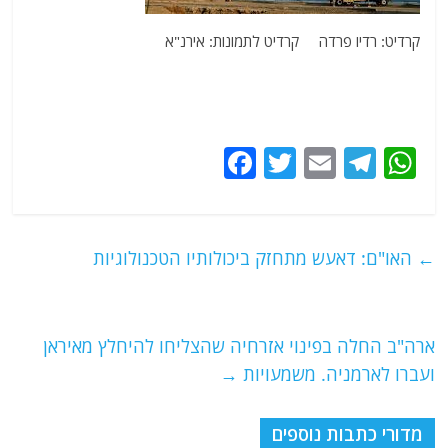
קרדיט: רדיו פרדה קרדיט לתמונות: אירנ"א
F
T
E
T
W
a
w
m
el
h
c
itt
ai
e
at
e
er
l
g
s
←
האו"ם: דאעש מתחזק ביכולותיו הטכנולוגיות
b
ra
A
o
m
p
o
p
ארה"ב החלה בפינוי אזרחיה שהצליחו להיחלץ מאיראן
ועברו לארמניה. משמעויות
→
k
מדורי כתבות נוספים