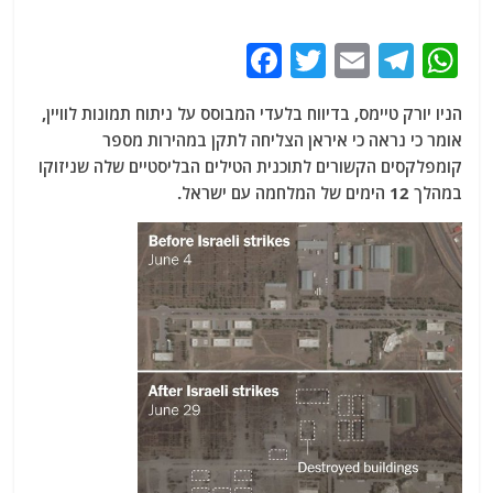
F
T
E
T
W
a
w
m
el
h
הניו יורק טיימס, בדיווח בלעדי המבוסס על ניתוח תמונות לוויין,
c
itt
ai
e
at
אומר כי נראה כי איראן הצליחה לתקן במהירות מספר
e
er
l
g
s
קומפלקסים הקשורים לתוכנית הטילים הבליסטיים שלה שניזוקו
b
ra
A
במהלך 12 הימים של המלחמה עם ישראל.
o
m
p
o
p
k