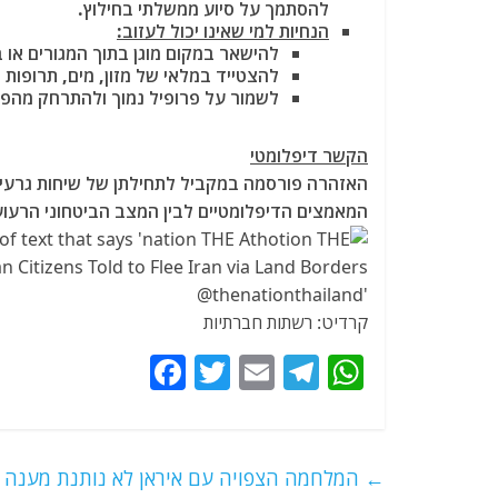
להסתמך על סיוע ממשלתי בחילוץ.
הנחיות למי שאינו יכול לעזוב:
להישאר במקום מוגן בתוך המגורים או 
להצטייד במלאי של מזון, מים, תרופות וצ
לשמור על פרופיל נמוך ולהתרחק מהפגנ
הקשר דיפלומטי
המאמצים הדיפלומטיים לבין המצב הביטחוני הרעו
קרדיט: רשתות חברתיות
F
T
E
T
W
a
w
m
el
h
c
itt
ai
e
at
e
er
l
g
s
←
המלחמה הצפויה עם איראן לא נותנת מענה ל