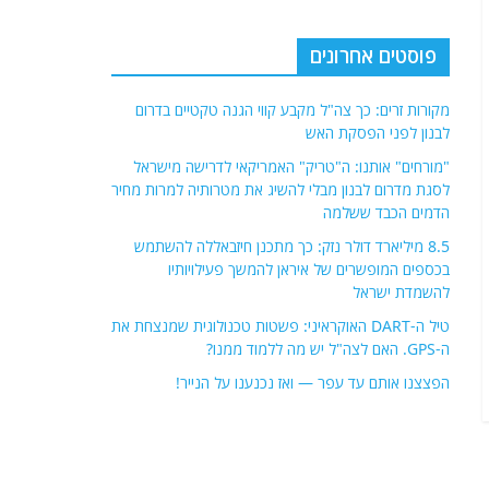
פוסטים אחרונים
מקורות זרים: כך צה"ל מקבע קווי הגנה טקטיים בדרום
לבנון לפני הפסקת האש
"מורחים" אותנו: ה"טריק" האמריקאי לדרישה מישראל
לסגת מדרום לבנון מבלי להשיג את מטרותיה למרות מחיר
הדמים הכבד ששלמה
8.5 מיליארד דולר נזק: כך מתכנן חיזבאללה להשתמש
בכספים המופשרים של איראן להמשך פעילויותיו
להשמדת ישראל
טיל ה-DART האוקראיני: פשטות טכנולוגית שמנצחת את
ה-GPS. האם לצה"ל יש מה ללמוד ממנו?
הפצצנו אותם עד עפר — ואז נכנענו על הנייר!