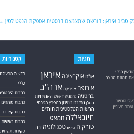
ק סביב איראן: דורשת שתצמצם דרסטית אספקת הנפט לסין
→
תגיות
קטגוריות
יעין הגלוי
איראן
חדשות מהעולם
אוקראינה
או"ם
א את תמונת המצב
כללי
ארה"ב
אירופה
אפריקה
כתבות היסטוריה
בריטניה
האמירויות
גרמניה
דאעש
בעלי הזכויות
המזרח התיכון
כתבות מומחים
המפרץ הפרסי
הגולן
אתה מעוניין
הרשות הפלסטינית
חות'ים
כתבות קצרות
חיזבאללה
חמאס
כתבות ראשיות
טורקיה
טכנולוגיה
ירדן
טילים
סקירות תשתית