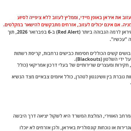
 את איראן באופן מיידי, וממליץ לעזוב ללא ציפייה לסיוע
מניה. אם אינם יכולים לעזוב, אזרחים מתבקשים להישאר במקלטים.
משרד החוץ האמריקאי החמיר את אזהרת המסע לאיראן לרמה הגבוהה ביותר (Red Alert) ב-6 בפברואר 2026, תוך
 "עכשיו".
בושים קשים הכוללים חסימות כבישים נרחבות, קריסת רשתות
לטון (Blackouts).
 חקירות ומעצרים שרירותיים של בעלי דרכון אמריקאי (כולל
גוברת בין וושינגטון לטהרן, כולל איומים צבאיים מצד הנשיא
המרחב האווירי, המלצת המשרד היא לשקול יציאה דרך היבשה
רירות או נוכחות קונסולרית באיראן, ולכן אזרחים לא יוכלו