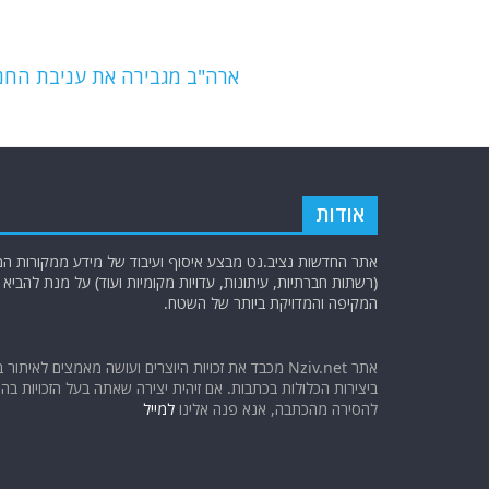
b
ra
A
o
m
p
o
p
ארה"ב מגבירה את עניבת החנ
k
אודות
אתר החדשות נציב.נט מבצע איסוף ועיבוד של מידע ממקורות המוד
(רשתות חברתיות, עיתונות, עדויות מקומיות ועוד) על מנת להבי
המקיפה והמדויקת ביותר של השטח.
אתר Nziv.net מכבד את זכויות היוצרים ועושה מאמצים לאיתור 
ביצירות הכלולות בכתבות. אם זיהית יצירה שאתה בעל הזכויות בה ו
להסירה מהכתבה, אנא פנה אלינו
למייל