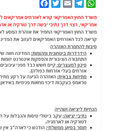
F
T
E
T
W
a
w
m
el
h
משרד החוץ האמריקאי קורא לאזרחים אמריקאים לעזוב
c
itt
ai
e
at
אמריקאי, רצוי דרך נתיבי יבשה דרך טורקיה או אר
e
er
l
g
s
b
ra
A
קריאה לכל האזרחים האמריקאים לעזוב את המדינה
סיבות להחמרת האזהרה
o
m
p
הידרדרות ביטחונית ומהומות:
המדינה חווה שי
o
p
התחבורה הציבורית והפסקות אינטרנט יזומות על ידי הש
סיכון למעצרים:
קיים חשש כבד מפני עיכובים,
k
אזרחים בעלי אזרחות כפולה).
מתיחות צבאית:
האזהרה הגיעה על רקע מתיחות 
טראמפ בעקבות דיכוי מחאות פנימיות באיראן.
הנחיות ליציאה ושהייה
נתיבי יציאה:
עקב ביטולי טיסות והגבלות על 
לטורקיה או לארמניה.
חוסר בסיוע ממשלתי:
הודגש כי לארה"ב אין שג