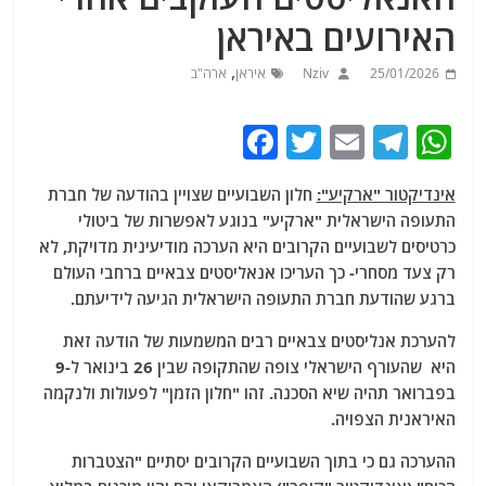
האירועים באיראן
,
25/01/2026
Nziv
איראן
ארה"ב
F
T
E
T
W
a
w
m
el
h
אינדיקטור "ארקיע":
חלון השבועיים שצויין בהודעה של חברת
c
itt
ai
e
at
התעופה הישראלית "ארקיע" בנוגע לאפשרות של ביטולי
e
er
l
g
s
כרטיסים לשבועיים הקרובים היא הערכה מודיעינית מדויקת, לא
b
ra
A
רק צעד מסחרי- כך העריכו אנאליסטים צבאיים ברחבי העולם
ברגע שהודעת חברת התעופה הישראלית הגיעה לידיעתם.
o
m
p
o
p
להערכת אנליסטים צבאיים רבים המשמעות של הודעה זאת
היא שהעורף הישראלי צופה שהתקופה שבין 26 בינואר ל-9
k
בפברואר תהיה שיא הסכנה. זהו "חלון הזמן" לפעולות ולנקמה
האיראנית הצפויה.
ההערכה גם כי בתוך השבועיים הקרובים יסתיים "הצטברות