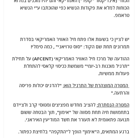
הכוח" (אינדיקטור "קופר") האמריקאי והם יהיו מוכנים במלוא
הכוחות למלא את פקודות הנשיא כפי שהוכתבו ע"י הנשיא
טראמפ.
יש לציין כי בשעות אלו פתח חיל האוויר האמריקאי בסדרת
תמרונים תחת שם הקוד: "סוס טרויאני" , כמה סימלי!
ההודעה של מרכז חיל האוויר האמריקאי (AFCENT) על תחילת
"תרגיל מוכנות רב-יומי" משמשת ככיסוי קלאסי להתחלת
פעולות ממשיות.
המטרה המוצהרת של התרגיל הוא:
"להדגים יכולות פריסה
והרתעה."
המטרה הנסתרת:
להציב מחדש מפציצים ומטוסי קרב ולציידם
בתחמושת חיה תחת מסווה של "אימון", תוך הבטחה ששום
תנועה פתאומית לא תעורר את חשד המודיעין האיראני.
ברגע המתאים, ה"אימון" הופך ל"התקפה" בלחיצת כפתור.