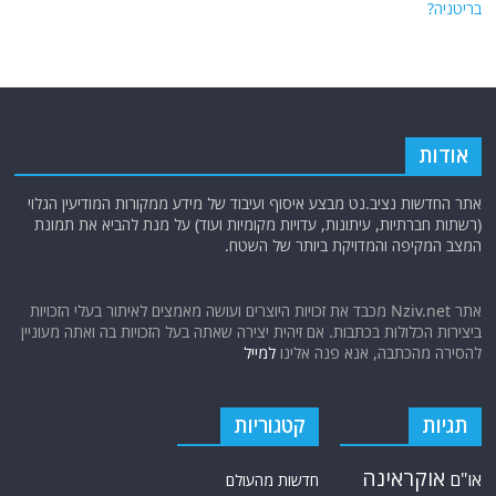
בריטניה?
אודות
אתר החדשות נציב.נט מבצע איסוף ועיבוד של מידע ממקורות המודיעין הגלוי
(רשתות חברתיות, עיתונות, עדויות מקומיות ועוד) על מנת להביא את תמונת
המצב המקיפה והמדויקת ביותר של השטח.
אתר Nziv.net מכבד את זכויות היוצרים ועושה מאמצים לאיתור בעלי הזכויות
ביצירות הכלולות בכתבות. אם זיהית יצירה שאתה בעל הזכויות בה ואתה מעוניין
להסירה מהכתבה, אנא פנה אלינו
למייל
תגיות
קטגוריות
אוקראינה
או"ם
חדשות מהעולם