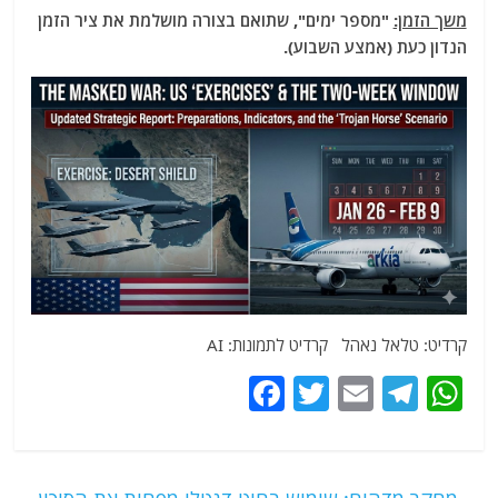
משך הזמן:
"מספר ימים", שתואם בצורה מושלמת את ציר הזמן
הנדון כעת (אמצע השבוע).
קרדיט: טלאל נאהל קרדיט לתמונות: AI
F
T
E
T
W
a
w
m
el
h
c
itt
ai
e
at