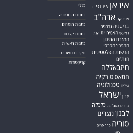
איראן
אירופה
כללי
ארה"ב
כתבות היסטוריה
אפריקה
כתבות מומחים
בריטניה
גרמניה
האמירויות
דאעש
הגולן
כתבות קצרות
המזרח התיכון
כתבות ראשיות
המפרץ הפרסי
הרשות הפלסטינית
סקירות תשתית
חות'ים
קריקטורות
חיזבאללה
טורקיה
חמאס
טכנולוגיה
טילים
ישראל
ירדן
כלכלה
כורדים
כטב"מים
לבנון
מצרים
סוריה
סחר סמים
סין