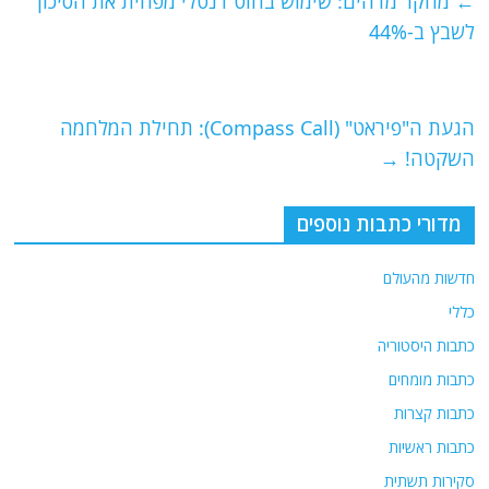
e
er
l
g
s
←
מחקר מדהים: שימוש בחוט דנטלי מפחית את הסיכון
b
ra
A
לשבץ ב-44%
o
m
p
o
p
הגעת ה"פיראט" (Compass Call): תחילת המלחמה
k
השקטה!
→
מדורי כתבות נוספים
חדשות מהעולם
כללי
כתבות היסטוריה
כתבות מומחים
כתבות קצרות
כתבות ראשיות
סקירות תשתית