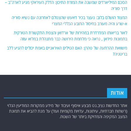
הסכם המיליארדים שמשנה את המזרח התיכון: הדלק העיראקי מגיע לארה"ב –
דרך סוריה
המצוד הושלם בלוב: נעצר בכיר דאעש שהצטלם לאחרונה עם נשיא סוריה
א-שרע והיה מעורב בחיסול התובע הכללי המצרי
לאור בריאותו המדרדרת במהירות של ארדואן והצפת התקשורת הטורקית
בתמונות פידאן , נראה כי מלחמת הירושה כבר מתנהלת במלוא עוזה
משוואת ההרתעה של טהרן: האם הטילים האיראניים באמת יכולים להגיע ללב
בריטניה?
אודות
אתר החדשות נציב.נט מבצע איסוף ועיבוד של מידע ממקורות המודיעין הגלוי
(רשתות חברתיות, עיתונות, עדויות מקומיות ועוד) על מנת להביא את תמונת
המצב המקיפה והמדויקת ביותר של השטח.