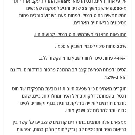
על פי אתר האינטרנט הרפואי Heart, המחקר עקב אחר יותר
מ-6,000 איש במשך 25 שנים והגיע למסקנה שאנשים
המשתמשים בחוט דנטלי לפחות פעם בשבוע סובלים פחות
מסיכונים בריאותיים מאחרים.
התוצאות הראו כי משתמשי חוט דנטלי קבועים היו:
22% פחות סיכוי לסבול משבץ איסכמי.
ו-44% פחות סיכוי לחוות שבץ מוחי הקשור ללב.
הסיכון לפתח הפרעת קצב לב המכונה פרפור פרוזדורים ירד גם
הוא ב-12%.
חוקרים מאמינים כי השפעה חיובית זו נובעת מתפקידו של חוט
דנטלי בהפחתת דלקות בחלל הפה ומחלות חניכיים, שהם
גורמים תורמים לעלייה בדלקת כרונית בגוף וקשורים לסיכון
גבוה יותר למחלות לב ושבץ מוחי.
ממצאים אלה תומכים במחקרים קודמים שהצביעו על קשר בין
בריאות הפה והחניכיים לבין נזק לחומר הלבן במוח, הפרעות