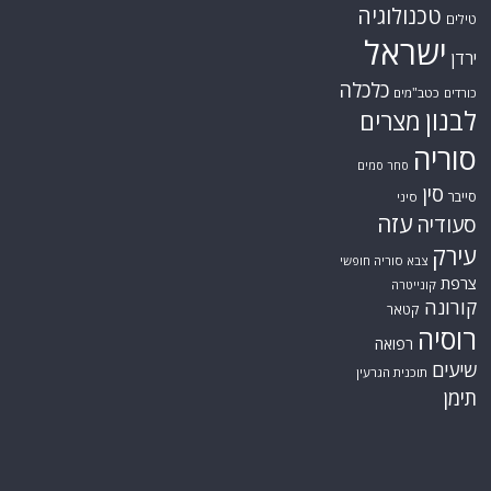
טכנולוגיה
טילים
ישראל
ירדן
כלכלה
כורדים
כטב"מים
לבנון
מצרים
סוריה
סחר סמים
סין
סייבר
סיני
עזה
סעודיה
עירק
צבא סוריה חופשי
צרפת
קונייטרה
קורונה
קטאר
רוסיה
רפואה
שיעים
תוכנית הגרעין
תימן