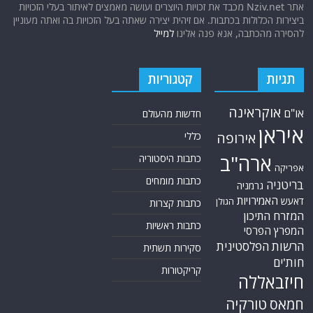
אתר Nziv.net מכבד את זכויות היוצרים ועושה מאמצים לאיתור בעלי הזכויות
ביצירות הכלולות בכתבות. אם זיהית יצירה שאתה בעל הזכויות בה ואתה מעוניין
להסירה מהכתבה, אנא פנה אלינו
למייל
תגיות
קטגוריות
אוקראינה
או"ם
חדשות מהעולם
איראן
אירופה
כללי
ארה"ב
כתבות היסטוריה
אפריקה
כתבות מומחים
בריטניה
גרמניה
האמירויות
דאעש
הגולן
כתבות קצרות
המזרח התיכון
כתבות ראשיות
המפרץ הפרסי
הרשות הפלסטינית
סקירות תשתית
חות'ים
קריקטורות
חיזבאללה
טורקיה
חמאס