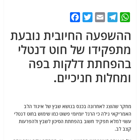
F
T
E
T
W
a
w
m
el
h
ההשפעה החיובית נובעת
c
itt
ai
e
at
e
er
l
g
s
מתפקידו של חוט דנטלי
b
ra
A
בהפחתת דלקות בפה
o
m
p
ומחלות חניכיים.
o
p
k
מחקר שהוצג לאחרונה בכנס בנושא שבץ של איגוד הלב
האמריקאי גילה כי הרגל יומיומי פשוט כמו שימוש בחוט דנטלי
עשוי למלא תפקיד חשוב בהפחתת הסיכון לשבץ ולהפרעות
קצב לב.