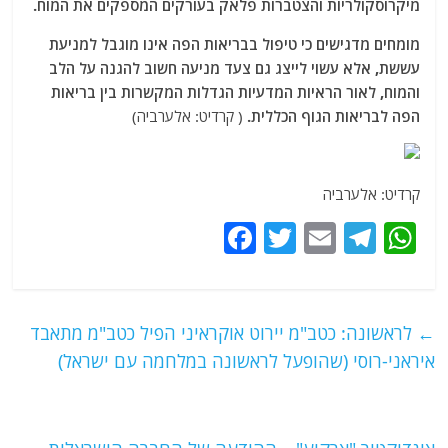
מיקרוסקולריות והצטברות פלאק בעורקים המספקים את המוח.
מומחים מדגישים כי טיפול בבריאות הפה אינו מוגבל למניעת
עששת, אלא עשוי לייצג גם צעד מניעה חשוב להגנה על הלב
והמוח, לאור הראיות המדעיות הגדלות המקשרות בין בריאות
הפה לבריאות הגוף הכללית.
( קרדיט: אלערביה)
קרדיט: אלערביה
F
T
E
T
W
a
w
m
el
h
c
itt
ai
e
at
e
er
l
g
s
←
לראשונה: כטב"מ יירוט אוקראיני הפיל כטב"מ מתאבד
b
ra
A
איראני-רוסי (שהופעל לראשונה במלחמה עם ישראל)
o
m
p
o
p