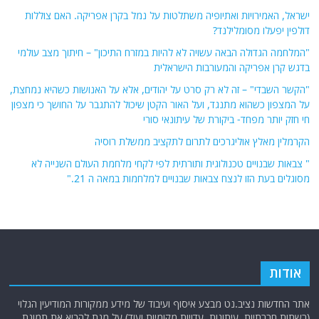
ישראל, האמירויות ואתיופיה משתלטות על נמל בקרן אפריקה. האם צוללות
דולפין יפעלו מסומלילנד?
"המלחמה הגדולה הבאה עשויה לא להיות במזרח התיכון" – חיתוך מצב עולמי
בדגש קרן אפריקה והמעורבות הישראלית
"הקשר השבדי" – זה לא רק סרט על יהודים, אלא על האנושות כשהיא נמחצת,
על המצפון כשהוא מתנגד, ועל האור הקטן שיכול להתגבר על החושך כי מצפון
חי חזק יותר מפחד- ביקורת של עיתונאי סורי
הקרמלין מאלץ אוליגרכים לתרום לתקציב ממשלת רוסיה
" צבאות שבנויים טכנולוגית ותורתית לפי לקחי מלחמת העולם השנייה לא
מסוגלים בעת הזו לנצח צבאות שבנויים למלחמות במאה ה 21."
אודות
אתר החדשות נציב.נט מבצע איסוף ועיבוד של מידע ממקורות המודיעין הגלוי
(רשתות חברתיות, עיתונות, עדויות מקומיות ועוד) על מנת להביא את תמונת