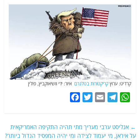
קרדיט: ערוץ
קריקטורות בטלגרם
איור: יז'י וושיאוקביץ, פולין
F
T
E
T
W
a
w
m
el
h
c
itt
ai
e
at
e
er
l
g
s
←
אנליסט ערבי מעריך מתי תהיה התקיפה האמריקאית
b
ra
A
על איראן, מי יעמוד לצידה ומי יהיה המפסיד הגדול ביותר?