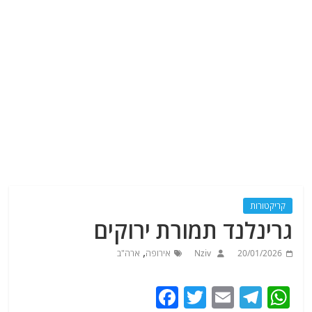
קריקטורות
גרינלנד תמורת ירוקים
,
20/01/2026
Nziv
אירופה
ארה"ב
F
T
E
T
W