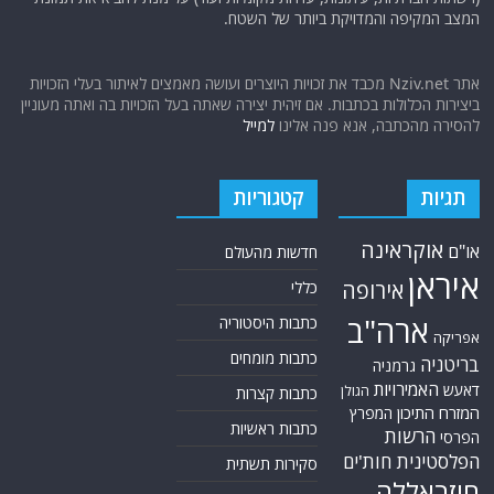
המצב המקיפה והמדויקת ביותר של השטח.
אתר Nziv.net מכבד את זכויות היוצרים ועושה מאמצים לאיתור בעלי הזכויות
ביצירות הכלולות בכתבות. אם זיהית יצירה שאתה בעל הזכויות בה ואתה מעוניין
להסירה מהכתבה, אנא פנה אלינו
למייל
תגיות
קטגוריות
אוקראינה
או"ם
חדשות מהעולם
איראן
אירופה
כללי
ארה"ב
כתבות היסטוריה
אפריקה
כתבות מומחים
בריטניה
גרמניה
האמירויות
דאעש
הגולן
כתבות קצרות
המזרח התיכון
המפרץ
כתבות ראשיות
הרשות
הפרסי
הפלסטינית
חות'ים
סקירות תשתית
חיזבאללה