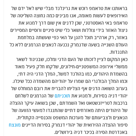
a
w
m
el
h
בראותנו את טראמפ רוכש את גרינלנד מבלי שיש לאל ידם של
c
itt
ai
e
at
האירופאים לעשות מאומה, אנו מבינים כמה נחוצה השליטה של
e
er
l
g
s
טראמפ באי האסטרטגי, שכן לדנים אין שום דרך למנוע את
b
ra
A
ניצול האזור בידי צוללות ושאר כלי שיט סיניים ורוסיים המסיירים
באזור, רק ארה"ב תוכל להגן על האי כפי שעשתה במלחמת
o
m
p
העולם השנייה בשעה שדנמרק נכנעה לנאצים הגרמנים ללא כל
o
p
התנגדות.
k
כאן המקום לציין לזכותו של העם הדני ומלכו, שבניגוד לשאר
ממשלי אירופה המשפטניים-חילונים, שלקחו חלק פעיל מאוד
בהשמדת היהודים, כמו בהולנד למשל, המלך הדני היה דתי,
וכמו המלך הבולגרי הם שמרו על יהודיהם מהשמדה ככל שיכלו.
בערוב השואה הדנים אף הצליחו להבריח את רובם המוחלט של
יהודי דניה בסירות, ולמנוע את
תוכניתם
של הגרמנים לשלחם
ברכבות לטרייזנשטאט ואל השמדתם , שכן בשואה עיקר ההצלה
של היהודים היתה מאזרחים דתיים שהתנגדו למעשי הזוועה של
הנאצים ולצביעותם של מערכות המשפט והכנסייה הקתולית.
סיפור ההצלה ההירואית של יהודי דנמרק בסירות הדייגים
מונצח
באנדרטת הסירה בכיכר דניה בירושלים.