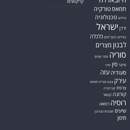
קריקטורות
טורקיה
חמאס
טכנולוגיה
טילים
ישראל
ירדן
כלכלה
כורדים
כטב"מים
לבנון
מצרים
סוריה
סחר סמים
סין
סייבר
סיני
עזה
סעודיה
עירק
צבא סוריה חופשי
צרפת
קונייטרה
קורונה
קטאר
רוסיה
רפואה
שיעים
תוכנית הגרעין
תימן