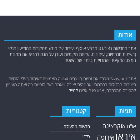
אודות
אתר החדשות נציב.נט מבצע איסוף ועיבוד של מידע ממקורות המודיעין הגלוי
(רשתות חברתיות, עיתונות, עדויות מקומיות ועוד) על מנת להביא את תמונת
המצב המקיפה והמדויקת ביותר של השטח.
אתר Nziv.net מכבד את זכויות היוצרים ועושה מאמצים לאיתור בעלי הזכויות
ביצירות הכלולות בכתבות. אם זיהית יצירה שאתה בעל הזכויות בה ואתה מעוניין
להסירה מהכתבה, אנא פנה אלינו
למייל
תגיות
קטגוריות
אוקראינה
או"ם
חדשות מהעולם
איראן
אירופה
כללי