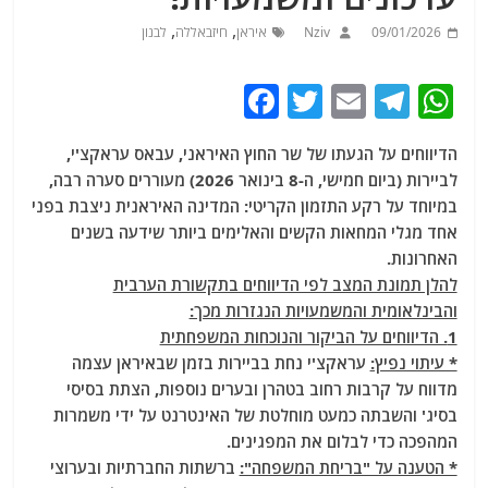
,
,
09/01/2026
Nziv
איראן
חיזבאללה
לבנון
F
T
E
T
W
a
w
m
el
h
הדיווחים על הגעתו של שר החוץ האיראני, עבאס עראקצ'י,
c
itt
ai
e
at
לביירות (ביום חמישי, ה-8 בינואר 2026) מעוררים סערה רבה,
e
er
l
g
s
במיוחד על רקע התזמון הקריטי: המדינה האיראנית ניצבת בפני
b
ra
A
אחד מגלי המחאות הקשים והאלימים ביותר שידעה בשנים
האחרונות.
o
m
p
להלן תמונת המצב לפי הדיווחים בתקשורת הערבית
o
p
והבינלאומית והמשמעויות הנגזרות מכך:
k
1. הדיווחים על הביקור והנוכחות המשפחתית
* עיתוי נפיץ:
עראקצ'י נחת בביירות בזמן שבאיראן עצמה
מדווח על קרבות רחוב בטהרן ובערים נוספות, הצתת בסיסי
בסיג' והשבתה כמעט מוחלטת של האינטרנט על ידי משמרות
המהפכה כדי לבלום את המפגינים.
* הטענה על "בריחת המשפחה":
ברשתות החברתיות ובערוצי