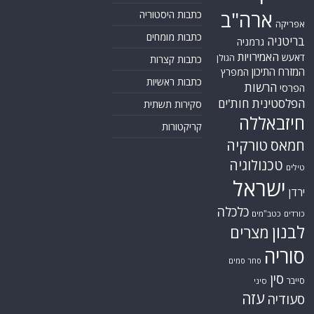
ארה"ב
כתבות היסטוריה
אפריקה
כתבות מומחים
בריטניה
גרמניה
האמירויות
דאעש
הגולן
כתבות קצרות
המזרח התיכון
המפרץ
כתבות ראשיות
הרשות
הפרסי
הפלסטינית
חות'ים
סקירות תשתית
חיזבאללה
קריקטורות
טורקיה
חמאס
טכנולוגיה
טילים
ישראל
ירדן
כלכלה
כורדים
כטב"מים
לבנון
מצרים
סוריה
סחר סמים
סין
סייבר
סיני
עזה
סעודיה