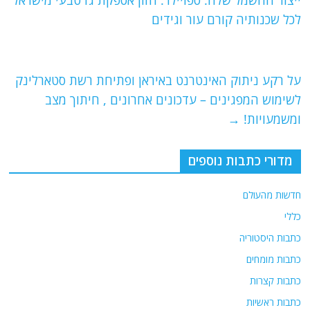
b
ra
A
ייצור החשמל שלה. ספויילר: חזון אספקת גז טבעי מישראל
o
m
p
לכל שכנותיה קורם עור וגידים
o
p
k
על רקע ניתוק האינטרנט באיראן ופתיחת רשת סטארלינק
לשימוש המפגינים – עדכונים אחרונים , חיתוך מצב
ומשמעויות!
→
מדורי כתבות נוספים
חדשות מהעולם
כללי
כתבות היסטוריה
כתבות מומחים
כתבות קצרות
כתבות ראשיות