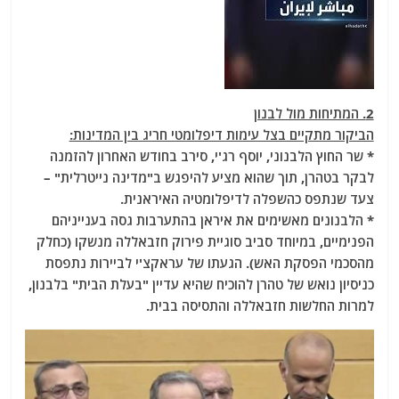
2. המתיחות מול לבנון
הביקור מתקיים בצל עימות דיפלומטי חריג בין המדינות:
* שר החוץ הלבנוני, יוסף רג'י, סירב בחודש האחרון להזמנה
לבקר בטהרן, תוך שהוא מציע להיפגש ב"מדינה נייטרלית" –
צעד שנתפס כהשפלה לדיפלומטיה האיראנית.
* הלבנונים מאשימים את איראן בהתערבות גסה בענייניהם
הפנימיים, במיוחד סביב סוגיית פירוק חזבאללה מנשקו (כחלק
מהסכמי הפסקת האש). הגעתו של עראקצ'י לביירות נתפסת
כניסיון נואש של טהרן להוכיח שהיא עדיין "בעלת הבית" בלבנון,
למרות החלשות חזבאללה והתסיסה בבית.