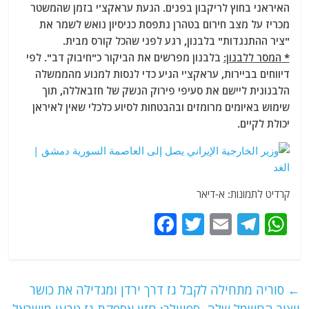
האיראני בחוץ לריקבון בפנים. הגעת עראקצ'י בזמן שהמשטר
מכריז על מצב חירום בטהרן נתפסת כניסיון נואש לשמר את
"ציר ההתנגדות" בלבנון, רגע לפני שהכל קורס מבית.
* המסר ללבנון:
בלבנון מפרשים את הביקור כ"חיבוק דב". לפי
דיווחים בביירות, עראקצ'י הגיע כדי לנסות למנוע מהממשלה
הלבנונית ליישם את סעיפי פירוק הנשק של חזבאללה, תוך
שימוש באיומים מרומזים ובהבטחות לסיוע כלכלי שאין לאיראן
יכולת לקיים.
קרדיט לתמונות: א-דיאר
F
T
E
T
W
a
w
m
el
h
c
itt
ai
e
at
e
er
l
g
s
←
סוריה מתחילה לקבל גז דרך ירדן ומגדילה את כושר