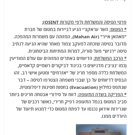
פרטי הטיסה והמשלחת (לפי מקורות OSINT):
* המטוס:
השר עראקצ'י הגיע לביירות במטוס של חברת
"מאהאן אייר" (Mahan Air), המזוהה עם משמרות המהפכה.
מדובר בטיסה שזכתה למעקב צמוד מאחר שהיא הגיעה לנתיב
טיסה "רגיש" מעל סוריה, למרות המתיחות הביטחונית.
* הרכב המשלחת:
הדיווחים באתרים המזוהים עם עולם המודיעין
(כמו 'נציב') מדגישים כי בניגוד לביקורים רשמיים קלאסיים,
המשלחת כללה מספר חריג של "אזרחים" ומטען אישי רב. זהו
הבסיס לדיווחים על כך שבני משפחה הצטרפו לטיסה – דבר
שנתפס כחילוץ (Evacuation) בחסות חסינות דיפלומטית.
* הפריקה בשדה התעופה:
דווח על סידורי אבטחה חריגים ביותר
סביב המטוס בנמל התעופה רפיק חרירי, כאשר רכבים של
שגרירות איראן נכנסו עד לפתח המטוס כדי למנוע תיעוד של
היורדים ממנו.