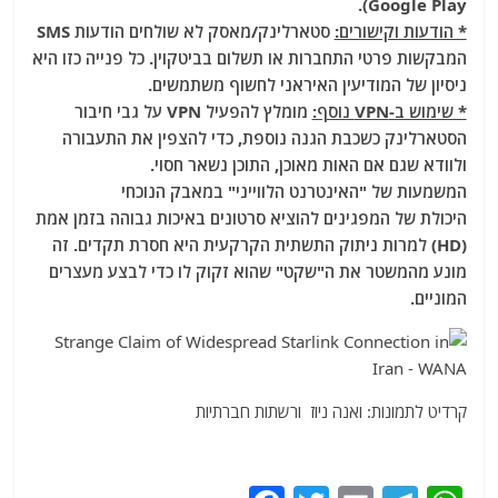
Google Play).
* הודעות וקישורים:
סטארלינק/מאסק לא שולחים הודעות SMS
המבקשות פרטי התחברות או תשלום בביטקוין. כל פנייה כזו היא
ניסיון של המודיעין האיראני לחשוף משתמשים.
* שימוש ב-VPN נוסף:
מומלץ להפעיל VPN על גבי חיבור
הסטארלינק כשכבת הגנה נוספת, כדי להצפין את התעבורה
ולוודא שגם אם האות מאוכן, התוכן נשאר חסוי.
המשמעות של "האינטרנט הלווייני" במאבק הנוכחי
היכולת של המפגינים להוציא סרטונים באיכות גבוהה בזמן אמת
(HD) למרות ניתוק התשתית הקרקעית היא חסרת תקדים. זה
מונע מהמשטר את ה"שקט" שהוא זקוק לו כדי לבצע מעצרים
המוניים.
קרדיט לתמונות: ואנה ניוז ורשתות חברתיות