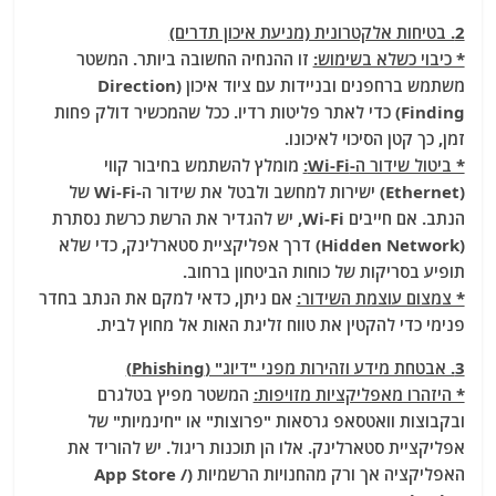
2. בטיחות אלקטרונית (מניעת איכון תדרים)
* כיבוי כשלא בשימוש:
זו ההנחיה החשובה ביותר. המשטר
משתמש ברחפנים ובניידות עם ציוד איכון (Direction
Finding) כדי לאתר פליטות רדיו. ככל שהמכשיר דולק פחות
זמן, כך קטן הסיכוי לאיכונו.
* ביטול שידור ה-Wi-Fi:
מומלץ להשתמש בחיבור קווי
(Ethernet) ישירות למחשב ולבטל את שידור ה-Wi-Fi של
הנתב. אם חייבים Wi-Fi, יש להגדיר את הרשת כרשת נסתרת
(Hidden Network) דרך אפליקציית סטארלינק, כדי שלא
תופיע בסריקות של כוחות הביטחון ברחוב.
* צמצום עוצמת השידור:
אם ניתן, כדאי למקם את הנתב בחדר
פנימי כדי להקטין את טווח זליגת האות אל מחוץ לבית.
3. אבטחת מידע וזהירות מפני "דיוג" (Phishing)
* היזהרו מאפליקציות מזויפות:
המשטר מפיץ בטלגרם
ובקבוצות וואטסאפ גרסאות "פרוצות" או "חינמיות" של
אפליקציית סטארלינק. אלו הן תוכנות ריגול. יש להוריד את
האפליקציה אך ורק מהחנויות הרשמיות (App Store /