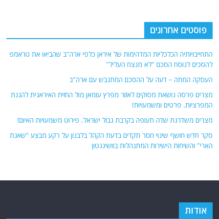
פוסטים אחרונים
התחייבויותיה הכלכליות המדהימות של איראן כלפי ארה"ב שהביאו את טראמפ
להסכים לנוסח הסכם "לא מנצח העליל"
העסקה המתה – דעה על ההסכם המתגבש עם ארה"ב
מצרים פרסה נושאת מסוקים לאזור מפרץ עומאן מול החזית האיראנית להגנת
המפרציות. פרטים ומשמעויות!
מצרים משדרגת שדה תעופה בקרבת גבול ישראל. פירוט משמעויות האיום!
סקר חדש חושף שינוי חסר תקדים בדעת הקהל בלבנון על רקע מבצע "שאגת
הארי" והשיחות הישירות המתנהלות בוושינגטון
אודות