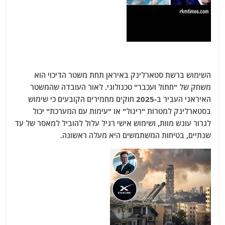
השימוש ברשת סטארלינק באיראן תחת משטר הדיכוי הוא
משחק של "חתול ועכבר" טכנולוגי. לאור העובדה שהמשטר
האיראני העביר ב-2025 חוקים מחמירים הקובעים כי שימוש
בסטארלינק למטרות "ריגול" או "עימות עם המערכת" יכול
לגרור עונש מוות, ושימוש אישי רגיל עלול להוביל למאסר של עד
שנתיים, בטיחות המשתמשים היא מעלה ראשונה.