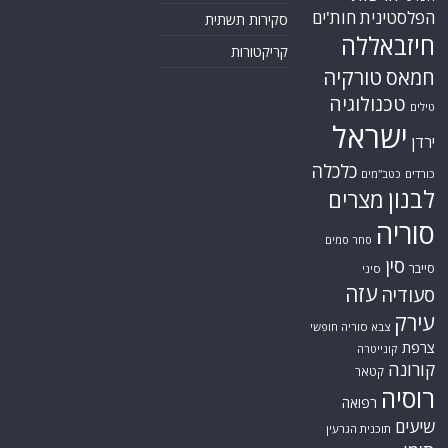
הפלסטינית
חות'ים
סקירות תשתית
חיזבאללה
קריקטורות
טורקיה
חמאס
טכנולוגיה
טילים
ישראל
ירדן
כלכלה
כורדים
כטב"מים
לבנון
מצרים
סוריה
סחר סמים
סין
סייבר
סיני
עזה
סעודיה
עירק
צבא סוריה חופשי
צרפת
קונייטרה
קורונה
קטאר
רוסיה
רפואה
שיעים
תוכנית הגרעין