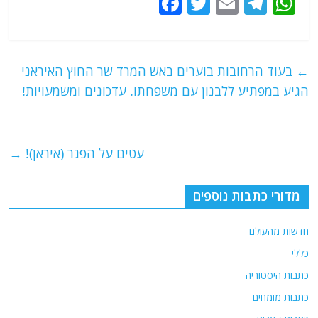
F
T
E
T
W
a
w
m
el
h
c
itt
ai
e
at
e
er
l
g
s
←
בעוד הרחובות בוערים באש המרד שר החוץ האיראני
b
ra
A
הגיע במפתיע ללבנון עם משפחתו. עדכונים ומשמעויות!
o
m
p
o
p
עטים על הפגר (איראן)!
→
k
מדורי כתבות נוספים
חדשות מהעולם
כללי
כתבות היסטוריה
כתבות מומחים