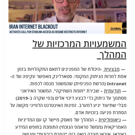
המשמעויות המרכזיות של
המהלך
—
מבצעית
-היכולת של המפגינים לתאם התקהלויות בזמן
אמת למרות הניתוק המקומי. סטארלינק מאפשר עקיפה של ה-
Intranet (הרשת הפנימית) שהמשטר מנסה לכפות.
—
תודעתית
– שבירת "חומת השתיקה". המשטר האיראני
מסתמך על ניתוק כדי לבצע דיכוי אלים (כפי שקרה ב-2019)
מבלי שתיעוד יגיע למערב. זמינות האינטרנט הלווייני מקשה על
הסתרת פגיעה בזכויות אדם.
—
גיאופוליטית
– המהלך של מאסק מיישר קו עם המדיניות
האמריקאית (ממשל טראמפ הנוכחי) התומכת בחופש המידע
באיראן. איראן מצדה רואה בזה "הפרת ריבונות" ומגישה