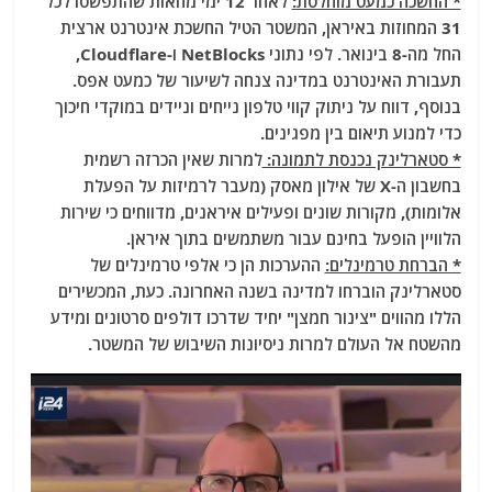
* החשכה כמעט מוחלטת:
לאחר 12 ימי מחאות שהתפשטו לכל
31 המחוזות באיראן, המשטר הטיל החשכת אינטרנט ארצית
החל מה-8 בינואר. לפי נתוני NetBlocks ו-Cloudflare,
תעבורת האינטרנט במדינה צנחה לשיעור של כמעט אפס.
בנוסף, דווח על ניתוק קווי טלפון נייחים וניידים במוקדי חיכוך
כדי למנוע תיאום בין מפגינים.
* סטארלינק נכנסת לתמונה:
למרות שאין הכרזה רשמית
בחשבון ה-X של אילון מאסק (מעבר לרמיזות על הפעלת
אלומות), מקורות שונים ופעילים איראנים, מדווחים כי שירות
הלוויין הופעל בחינם עבור משתמשים בתוך איראן.
* הברחת טרמינלים:
ההערכות הן כי אלפי טרמינלים של
סטארלינק הוברחו למדינה בשנה האחרונה. כעת, המכשירים
הללו מהווים "צינור חמצן" יחיד שדרכו דולפים סרטונים ומידע
מהשטח אל העולם למרות ניסיונות השיבוש של המשטר.