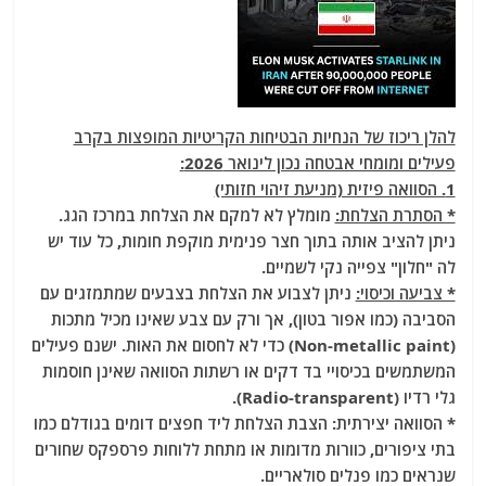
להלן ריכוז של הנחיות הבטיחות הקריטיות המופצות בקרב
פעילים ומומחי אבטחה נכון לינואר 2026:
1. הסוואה פיזית (מניעת זיהוי חזותי)
* הסתרת הצלחת:
מומלץ לא למקם את הצלחת במרכז הגג.
ניתן להציב אותה בתוך חצר פנימית מוקפת חומות, כל עוד יש
לה "חלון" צפייה נקי לשמיים.
* צביעה וכיסוי:
ניתן לצבוע את הצלחת בצבעים שמתמזגים עם
הסביבה (כמו אפור בטון), אך ורק עם צבע שאינו מכיל מתכות
(Non-metallic paint) כדי לא לחסום את האות. ישנם פעילים
המשתמשים בכיסויי בד דקים או רשתות הסוואה שאינן חוסמות
גלי רדיו (Radio-transparent).
* הסוואה יצירתית: הצבת הצלחת ליד חפצים דומים בגודלם כמו
בתי ציפורים, כוורות מדומות או מתחת ללוחות פרספקס שחורים
שנראים כמו פנלים סולאריים.