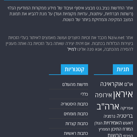
אתר החדשות נציב.נט מבצע איסוף ועיבוד של מידע ממקורות המודיעין הגלוי
(רשתות חברתיות, עיתונות, עדויות מקומיות ועוד) על מנת להביא את תמונת
המצב המקיפה והמדויקת ביותר של השטח.
אתר Nziv.net מכבד את זכויות היוצרים ועושה מאמצים לאיתור בעלי הזכויות
ביצירות הכלולות בכתבות. אם זיהית יצירה שאתה בעל הזכויות בה ואתה מעוניין
להסירה מהכתבה, אנא פנה אלינו
למייל
תגיות
קטגוריות
אוקראינה
או"ם
חדשות מהעולם
איראן
אירופה
כללי
ארה"ב
כתבות היסטוריה
אפריקה
כתבות מומחים
בריטניה
גרמניה
האמירויות
דאעש
הגולן
כתבות קצרות
המזרח התיכון
המפרץ
כתבות ראשיות
הרשות
הפרסי