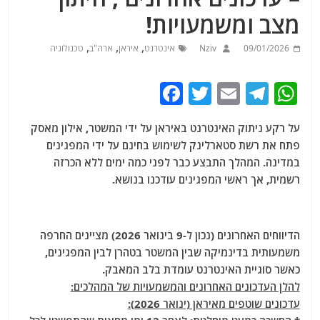
מצב ומשמעויות!
,
,
,
09/01/2026
Nziv
אינטרנט
איראן
ארה"ב
טכנולוגיה
F
T
E
T
W
a
w
m
el
h
על רקע ניתוק האינטרנט באיראן על ידי המשטר, אילון מאסק
c
itt
ai
e
at
פתח את רשת סטארלינק לשימוש בחינם על ידי המפגינים
e
er
l
g
s
במדינה. המהלך התבצע כבר לפני כמה ימים ללא הכרזה
b
ra
A
רשמית, אך ראשי המפגינים עודכנו בנושא.
o
m
p
o
p
הדיווחים האחרונים (נכון ל-9 בינואר 2026) מציינים החרפה
k
משמעותית בדינמיקה שבין המשטר בטהרן לבין המפגינים,
כאשר סוגיית האינטרנט עומדת בלב המאבק.
להלן העדכונים האחרונים והמשמעויות של המהלכים:
עדכונים שוטפים מאיראן (ינואר 2026):