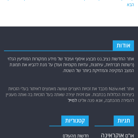
הבא
אודות
אתר החדשות נציב.נט מבצע איסוף ועיבוד של מידע ממקורות המודיעין הגלוי
(רשתות חברתיות, עיתונות, עדויות מקומיות ועוד) על מנת להביא את תמונת
המצב המקיפה והמדויקת ביותר של השטח.
אתר Nziv.net מכבד את זכויות היוצרים ועושה מאמצים לאיתור בעלי הזכויות
ביצירות הכלולות בכתבות. אם זיהית יצירה שאתה בעל הזכויות בה ואתה מעוניין
להסירה מהכתבה, אנא פנה אלינו
למייל
תגיות
קטגוריות
אוקראינה
או"ם
חדשות מהעולם