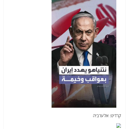
קרדיט: אלערביה