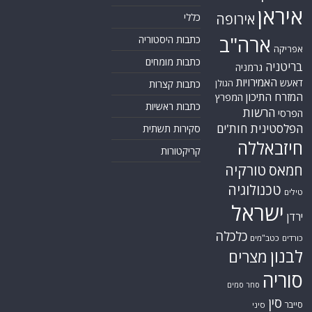
איראן
אירופה
כללי
ארה"ב
כתבות היסטוריה
אפריקה
כתבות מומחים
בריטניה
גרמניה
האמירויות
דאעש
הגולן
כתבות קצרות
המזרח התיכון
המפרץ
כתבות ראשיות
הרשות
הפרסי
הפלסטינית
חות'ים
סקירות תשתית
חיזבאללה
קריקטורות
טורקיה
חמאס
טכנולוגיה
טילים
ישראל
ירדן
כלכלה
כורדים
כטב"מים
לבנון
מצרים
סוריה
סחר סמים
סין
סייבר
סיני