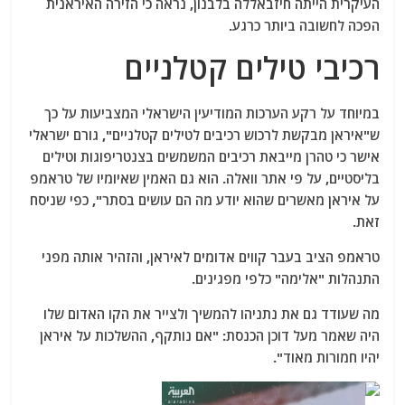
העיקרית הייתה חיזבאללה בלבנון, נראה כי הזירה האיראנית
הפכה לחשובה ביותר כרגע.
רכיבי טילים קטלניים
במיוחד על רקע הערכות המודיעין הישראלי המצביעות על כך
ש"איראן מבקשת לרכוש רכיבים לטילים קטלניים",
גורם ישראלי
אישר כי טהרן מייבאת רכיבים המשמשים בצנטריפוגות וטילים
בליסטיים, על פי אתר וואלה.
הוא גם האמין שאיומיו של טראמפ
על איראן מאשרים שהוא יודע מה הם עושים בסתר", כפי שניסח
זאת.
טראמפ הציב בעבר קווים אדומים לאיראן, והזהיר אותה מפני
התנהלות "אלימה" כלפי מפגינים.
מה שעודד גם את נתניהו להמשיך ולצייר את הקו האדום שלו
היה שאמר מעל דוכן הכנסת: "אם נותקף, ההשלכות על איראן
יהיו חמורות מאוד".