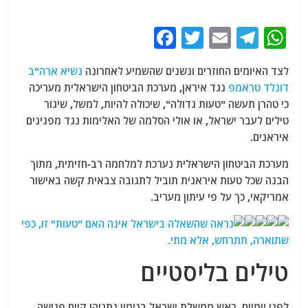
F
T
E
T
W
a
w
m
el
h
לצד האיומים החוזרים ונשנים שהשמיע לאחרונה
נשיא ארה"ב
c
itt
ai
e
at
דונלד טראמפ
נגד איראן, מערכת הביטחון הישראלית מעריכה
e
er
l
g
s
כי טהרן תעשה "טעות גדולה", שיכולה להיות, למשל, שיגור
b
ra
A
טילים לעבר ישראל, או אולי הסלמה של האלימות נגד מפגינים
איראנים.
o
m
p
o
p
מערכת הביטחון הישראלית נערכת למלחמה רב-חזיתית, מתוך
הבנה שכל טעות איראנית תוביל לתגובה צבאית קשה באישור
k
אמריקאי, כך על פי עיתון מעריב.
נראה שהשאלה בישראל אינה האם "טעות" זו, כפי
שתוארה, תתרחש, אלא מתי.
טילים בליסטיים
לפני יומיים, ראש ממשלת ישראל בנימין נתניהו קיים פגישה