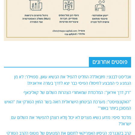
פוסטים אחרונים
אנליסט לבנוני: חיזבאללה החליט להפיל את הנשיא עאון. ספויילר: לא מן
הנמנע כי המבצע לחיסולו הפיסי כבר יצא לדרך בעזרה איראנית!
"רק דרך איראן": המלכודת שמאחורי הצהרות השלום של קאליבאף
"האקונומיסט": מערכת הביטחון הישראלית רואה בשר החוץ הטורקי את "האיש
המסוכן ביותר באזור"
מלכוד סיסי: מדוע נשיא מצרים לא יכול (ולא רוצה) להפשיר את השלום עם
ישראל?
קרב בקונגרס: הניסיון האמריקאי לחסום את המנועים של מטוס הקרב הטורקי