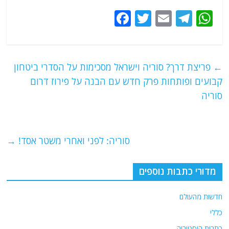
F
T
E
T
W
a
w
m
el
h
c
itt
ai
e
at
e
er
l
g
s
←
פריצת דרך? סוריה וישראל מסכימות על הסדרי ביטחון
b
ra
A
קבועים ופותחות פרק חדש עם הבנה על פירוז דרום
o
m
p
סוריה
o
p
k
סוריה: לפני ואחרי משטר אסד!
→
מדורי כתבות נוספים
חדשות מהעולם
כללי
כתבות היסטוריה