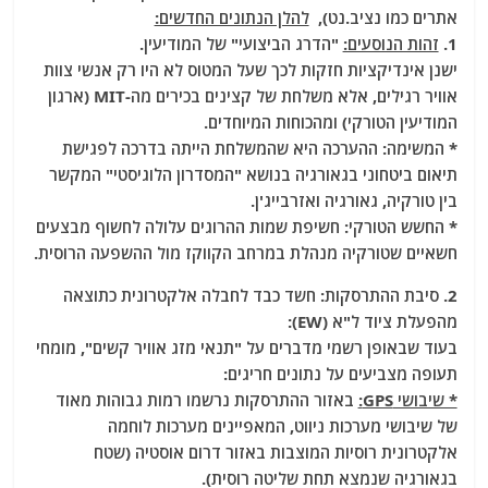
אתרים כמו נציב.נט),
להלן הנתונים החדשים:
1.
זהות הנוסעים:
"הדרג הביצועי" של המודיעין.
ישנן אינדיקציות חזקות לכך שעל המטוס לא היו רק אנשי צוות
אוויר רגילים, אלא משלחת של קצינים בכירים מה-MIT (ארגון
המודיעין הטורקי) ומהכוחות המיוחדים.
* המשימה: ההערכה היא שהמשלחת הייתה בדרכה לפגישת
תיאום ביטחוני בגאורגיה בנושא "המסדרון הלוגיסטי" המקשר
בין טורקיה, גאורגיה ואזרבייג'ן.
* החשש הטורקי: חשיפת שמות ההרוגים עלולה לחשוף מבצעים
חשאיים שטורקיה מנהלת במרחב הקווקז מול ההשפעה הרוסית.
2. סיבת ההתרסקות: חשד כבד לחבלה אלקטרונית כתוצאה
מהפעלת ציוד ל"א (EW):
בעוד שבאופן רשמי מדברים על "תנאי מזג אוויר קשים", מומחי
תעופה מצביעים על נתונים חריגים:
* שיבושי GPS:
באזור ההתרסקות נרשמו רמות גבוהות מאוד
של שיבושי מערכות ניווט, המאפיינים מערכות לוחמה
אלקטרונית רוסיות המוצבות באזור דרום אוסטיה (שטח
בגאורגיה שנמצא תחת שליטה רוסית).