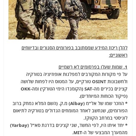
להלן ריכוז המידע שמסתובב בפורומים הסגורים ובדיווחים
ראשוניים:
1. שמות שעלו בפרסומים לא רשמיים
על פי מקורות המקורבים למפלגות אופוזיציה בטורקיה
ולחשבונות OSINT טורקיים, על המטוס היו לפחות שלושה
קצינים בכירים מה-SAT (הקומנדו הימי הטורקי) ומה-OKK
(פיקוד הכוחות המיוחדים).
* הוזכר שמו של אל"מ (Albay) מ.ק. (השם המלא נמחק ברוב
הפורומים), שנחשב לאחד המומחים הגדולים בטורקיה לתיאום
לוגיסטי במרחב הקווקז.
* יחד איתו היו, לפי החשד, שני קצינים בדרגת סא"ל (Yarbay)
מהמערך המבצעי של ה-MIT.