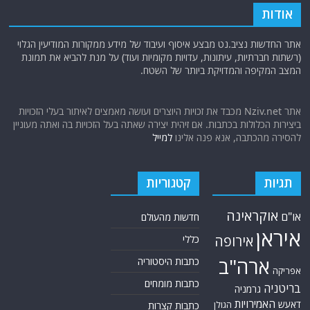
אודות
אתר החדשות נציב.נט מבצע איסוף ועיבוד של מידע ממקורות המודיעין הגלוי
(רשתות חברתיות, עיתונות, עדויות מקומיות ועוד) על מנת להביא את תמונת
המצב המקיפה והמדויקת ביותר של השטח.
אתר Nziv.net מכבד את זכויות היוצרים ועושה מאמצים לאיתור בעלי הזכויות
ביצירות הכלולות בכתבות. אם זיהית יצירה שאתה בעל הזכויות בה ואתה מעוניין
להסירה מהכתבה, אנא פנה אלינו
למייל
תגיות
קטגוריות
אוקראינה
או"ם
חדשות מהעולם
איראן
אירופה
כללי
ארה"ב
כתבות היסטוריה
אפריקה
כתבות מומחים
בריטניה
גרמניה
האמירויות
דאעש
הגולן
כתבות קצרות