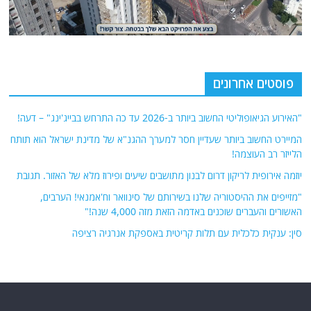
פוסטים אחרונים
"האירוע הגיאופוליטי החשוב ביותר ב-2026 עד כה התרחש בבייג'ינג" – דעה!
המיירט החשוב ביותר שעדיין חסר למערך ההגנ"א של מדינת ישראל הוא תותח
הלייזר רב העוצמה!
יוזמה אירופית לריקון דרום לבנון מתושבים שיעים ופירוז מלא של האזור. תגובת
"מזייפים את ההיסטוריה שלנו בשירותם של סינוואר וח'אמנאי! הערבים,
האשורים והעברים שוכנים באדמה הזאת מזה 4,000 שנה!"
סין: ענקית כלכלית עם תלות קריטית באספקת אנרגיה רציפה