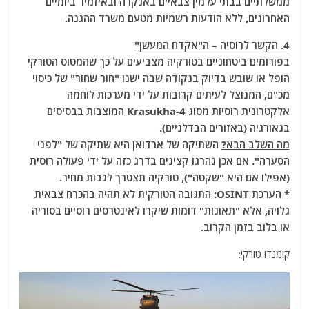
ממשלתיים בבתי עלמין צבאיים באנקרה ובאיזמיר ביומיים
האחרונים, ללא הודעות רשמיות מטעם משרד ההגנה.
4. הקשר לרוסיה – ה"אקדח המעשן"
בפורומים ביטחוניים בטורקיה מצביעים על כך שהמטוס הטורקי
הופל או שובש בדיוק בנקודה שבה ישנו "חור שחור" של כיסוי
מכ"ם, המנוצל לעיתים קרובות על ידי מערכות לוחמה
אלקטרונית רוסיות מסוג Krasukha-4 המוצבות בבסיסים
בגאורגיה (באזורים הבדלניים).
מה השלב הבא?
השתיקה של ארדואן היא שתיקה של "לפני
הסערה". אם אכן נהרגו קצינים בדרג כזה על ידי פעולה רוסית
(אפילו אם היא "שקטה"), טורקיה תצטרך לגבות מחיר.
* הערכת OSINT: התגובה הטורקית לא תהיה בהכרח צבאית
גלויה, אלא "תאונות" דומות שיקרו לאינטרסים רוסיים בסוריה
או בלוב בזמן הקרוב.
קומנדו טורקי: