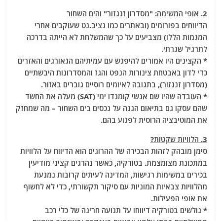
2. אופי המשימה: "מסדרון זנגזור" והים השחור
הדיווחים בפורומים (ובאתרים כמו נציב.נט שעוקבים אחרי
המגמות הללו) מצביעים על כך שהמשלחת לא הייתה בדרכה
לתרגיל שגרתי.
* הקצינים היו אמורים להיפגש עם עמיתיהם הגאורגים והאזרים
כדי לדון באבטחת צינורות הנפט והגז והמסדרונות היבשתיים
(מסדרון זנגזור), בתגובה לאיומים רוסיים גוברים באזור.
* העובדה שהיו שם אנשי קומנדו ימי (SAT) מעלה את החשד
שהם עסקו גם בתיאום הגנה על נכסים בים השחור – מה שמחזק
את המוטיבציה הרוסית לפגוע בהם.
3. הלוויות שקטות?
סימן מובהק לזהות הבכירה של ההרוגים הוא הדיווח על הלוויות
במתכונת מצומצמת. בטורקיה, כאשר נהרגים קציני מודיעין
בכירים במשימות רגישות, המדינה לעיתים קרובות נמנעת
מהלוויות צבאיות המוניות עם סיקור תקשורתי, כדי לא לחשוף
את אופי הפעילות.
* גולשים בטורקיה דיווחו על תנועה חריגה של כלי רכב