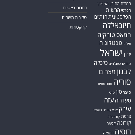
המזרח התיכון
המפרץ
כתבות ראשיות
הרשות
הפרסי
הפלסטינית
חות'ים
סקירות תשתית
חיזבאללה
קריקטורות
טורקיה
חמאס
טכנולוגיה
טילים
ישראל
ירדן
כלכלה
כורדים
כטב"מים
לבנון
מצרים
סוריה
סחר סמים
סין
סייבר
סיני
עזה
סעודיה
עירק
צבא סוריה חופשי
צרפת
קונייטרה
קורונה
קטאר
רוסיה
רפואה