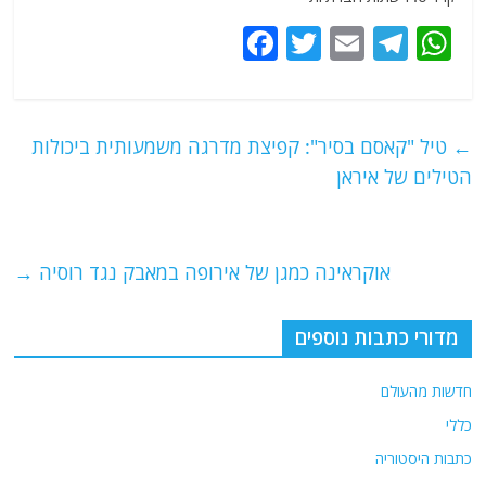
F
T
E
T
W
a
w
m
el
h
c
itt
ai
e
at
e
er
l
g
s
←
טיל "קאסם בסיר": קפיצת מדרגה משמעותית ביכולות
b
ra
A
הטילים של איראן
o
m
p
o
p
אוקראינה כמגן של אירופה במאבק נגד רוסיה
→
k
מדורי כתבות נוספים
חדשות מהעולם
כללי
כתבות היסטוריה