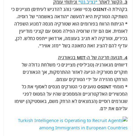
3. הקשר לאתר
"נציב.נט"
וניתוחי עומק
בקהילת ה-OSINT (כפי שאני נוהג להדגיש לעיתים) מציינים כי
השתיקה הטורקית היא למעשה "הודאה באשמה" של רוסיה.
* הניתוח הרווח בפורומים הוא שטורקיה מנסה למנוע השפלה
לאומית. אם הם יודו שרוסיה הפילה מטוס עם קציני מודיעין
בכירים, וטורקיה לא תגיב בעוצמה, ארדואן ייתפס כחלש. לכן,
עדיף להם להציג זאת כתאונה בשל "מזג אוויר".
4. תנועה חריגה של ה-MIT בגאורגיה
דיווחים מגאורגיה (טביליסי) מציינים כי משלחת גדולה של
חוקרים מטורקיה הגיעה לאזור ההתרסקות, אך הגאורגים
הורחקו מהזירה על ידי הטורקים עצמם.
* מומחי OSINT טוענים כי הטורקים מנסים לאסוף את כל
המכשירים האלקטרוניים והמסמכים שהיו על המטוס לפני
שגורמים רוסיים (הנמצאים לא הרחק משם, באוסטיקה) ישימו
עליהם את ידם.