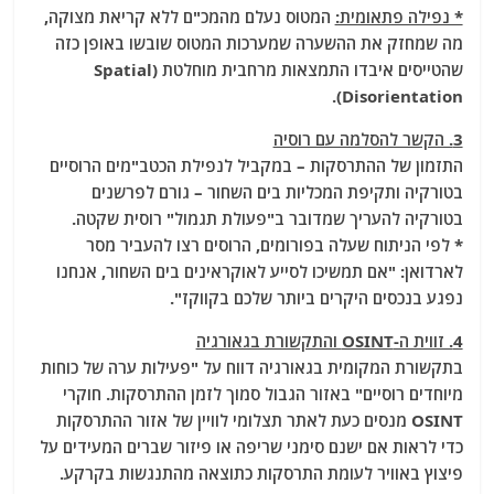
* נפילה פתאומית:
המטוס נעלם מהמכ"ם ללא קריאת מצוקה,
מה שמחזק את ההשערה שמערכות המטוס שובשו באופן כזה
שהטייסים איבדו התמצאות מרחבית מוחלטת (Spatial
Disorientation).
3. הקשר להסלמה עם רוסיה
התזמון של ההתרסקות – במקביל לנפילת הכטב"מים הרוסיים
בטורקיה ותקיפת המכליות בים השחור – גורם לפרשנים
בטורקיה להעריך שמדובר ב"פעולת תגמול" רוסית שקטה.
* לפי הניתוח שעלה בפורומים, הרוסים רצו להעביר מסר
לארדואן: "אם תמשיכו לסייע לאוקראינים בים השחור, אנחנו
נפגע בנכסים היקרים ביותר שלכם בקווקז".
4. זווית ה-OSINT והתקשורת בגאורגיה
בתקשורת המקומית בגאורגיה דווח על "פעילות ערה של כוחות
מיוחדים רוסיים" באזור הגבול סמוך לזמן ההתרסקות. חוקרי
OSINT מנסים כעת לאתר תצלומי לוויין של אזור ההתרסקות
כדי לראות אם ישנם סימני שריפה או פיזור שברים המעידים על
פיצוץ באוויר לעומת התרסקות כתוצאה מהתנגשות בקרקע.