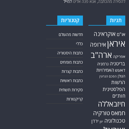
להסירה מהכתבה, אנא פנה אלינו
למייל
תגיות
קטגוריות
אוקראינה
או"ם
חדשות מהעולם
איראן
אירופה
כללי
ארה"ב
כתבות היסטוריה
אפריקה
כתבות מומחים
בריטניה
גרמניה
האמירויות
דאעש
כתבות קצרות
הגולן
הסכם הגרעין
כתבות ראשיות
הרשות
הפלסטינית
סקירות תשתית
חות'ים
קריקטורות
חיזבאללה
חמאס
טורקיה
טכנולוגיה
ירדן
יוון