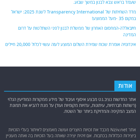
שעמד בראש צבא לבנון במשך שבוע.
מדד השחיתות של Transparency International לשנת 2025: ישראל
במקום 35 -מעל הממוצע!
חיזבאללה-המחסום האחרון של ממשלת לבנון לפני השתלטות על דרום
המדינה
אינדונזיה אומרת שכוח שמירת השלום המוצע לעזה עשוי לכלול 20,000 חיילים
אודות
אתר החדשות נציב.נט מבצע איסוף ועיבוד של מידע ממקורות המודיעין הגלוי
(רשתות חברתיות, עיתונות, עדויות מקומיות ועוד) על מנת להביא את תמונת
המצב המקיפה והמדויקת ביותר של השטח.
אתר Nziv.net מכבד את זכויות היוצרים ועושה מאמצים לאיתור בעלי הזכויות
ביצירות הכלולות בכתבות. אם זיהית יצירה שאתה בעל הזכויות בה ואתה מעוניין