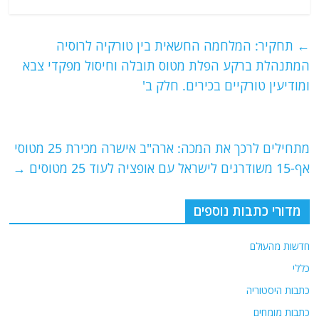
a
w
m
el
h
c
itt
ai
e
at
e
er
l
g
s
←
תחקיר: המלחמה החשאית בין טורקיה לרוסיה
b
ra
A
המתנהלת ברקע הפלת מטוס תובלה וחיסול מפקדי צבא
o
m
p
ומודיעין טורקיים בכירים. חלק ב'
o
p
k
מתחילים לרכך את המכה: ארה"ב אישרה מכירת 25 מטוסי
אף-15 משודרגים לישראל עם אופציה לעוד 25 מטוסים
→
מדורי כתבות נוספים
חדשות מהעולם
כללי
כתבות היסטוריה
כתבות מומחים