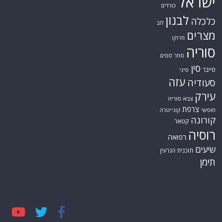
ישראל
כורדים
לבנון
כלכלה
לוב
מצרים
מרוקו
סוריה
סחר סמים
סין
סייבר
סיני
עזה
סעודיה
עירק
צבא סוריה
צרפת
חופשי
קונייטרה
קורונה
קטאר
רוסיה
רפואה
שיעים
תוכנית הגרעין
תימן