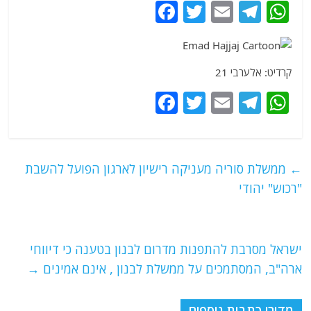
F
T
E
T
W
a
w
m
el
h
c
itt
ai
e
at
e
er
l
g
s
קרדיט: אלערבי 21
b
ra
A
F
T
E
T
W
o
m
p
a
w
m
el
h
o
p
c
itt
ai
e
at
k
e
er
l
g
s
←
ממשלת סוריה מעניקה רישיון לארגון הפועל להשבת
b
ra
A
"רכוש" יהודי
o
m
p
o
p
ישראל מסרבת להתפנות מדרום לבנון בטענה כי דיווחי
k
ארה"ב, המסתמכים על ממשלת לבנון , אינם אמינים
→
מדורי כתבות נוספים