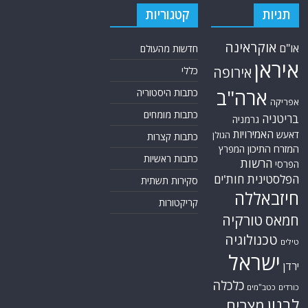
תגיות
קטגוריות
אוקראינה
או"ם
חדשות מהעולם
איראן
אירופה
כללי
ארה"ב
כתבות היסטוריה
אפריקה
כתבות מומחים
בריטניה
גרמניה
האמירויות
דאעש
הגולן
כתבות קצרות
המזרח התיכון
המפרץ
כתבות ראשיות
הרשות
הפרסי
הפלסטינית
חות'ים
סקירות תשתית
חיזבאללה
קריקטורות
טורקיה
חמאס
טכנולוגיה
טילים
ישראל
ירדן
כלכלה
כורדים
כטב"מים
לבנון
מצרים