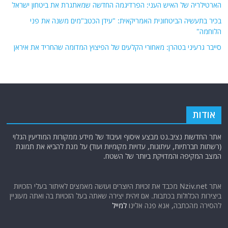
הארטילריה של האיש העני: הפרדיגמה החדשה שמאתגרת את ביטחון ישראל
בכיר בתעשיה הביטחונית האמריקאית: "עידן הכטב"מים משנה את פני
הלוחמה"
סייבר גרעיני בטהרן: מאחורי הקלעים של הפיצוץ המדומה שהחריד את איראן
אודות
אתר החדשות נציב.נט מבצע איסוף ועיבוד של מידע ממקורות המודיעין הגלוי
(רשתות חברתיות, עיתונות, עדויות מקומיות ועוד) על מנת להביא את תמונת
המצב המקיפה והמדויקת ביותר של השטח.
אתר Nziv.net מכבד את זכויות היוצרים ועושה מאמצים לאיתור בעלי הזכויות
ביצירות הכלולות בכתבות. אם זיהית יצירה שאתה בעל הזכויות בה ואתה מעוניין
להסירה מהכתבה, אנא פנה אלינו
למייל