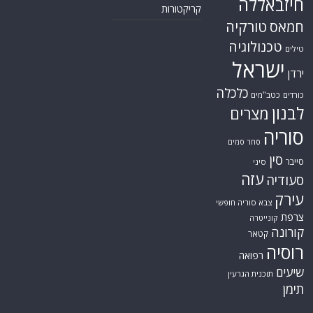
חיזבאללה
קריקטורות
טורקיה
חמאס
טכנולוגיה
טילים
ישראל
ירדן
כלכלה
כורדים
כטב"מים
לבנון
מצרים
סוריה
סחר סמים
סין
סייבר
סיני
עזה
סעודיה
עירק
צבא סוריה חופשי
צרפת
קונייטרה
קורונה
קטאר
רוסיה
רפואה
שיעים
תוכנית הגרעין
תימן