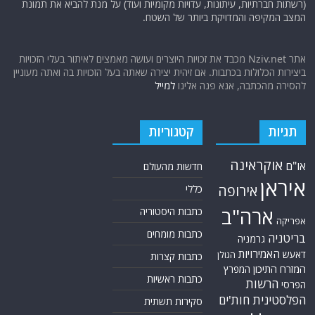
(רשתות חברתיות, עיתונות, עדויות מקומיות ועוד) על מנת להביא את תמונת
המצב המקיפה והמדויקת ביותר של השטח.
אתר Nziv.net מכבד את זכויות היוצרים ועושה מאמצים לאיתור בעלי הזכויות
ביצירות הכלולות בכתבות. אם זיהית יצירה שאתה בעל הזכויות בה ואתה מעוניין
להסירה מהכתבה, אנא פנה אלינו
למייל
תגיות
קטגוריות
אוקראינה
או"ם
חדשות מהעולם
איראן
אירופה
כללי
ארה"ב
כתבות היסטוריה
אפריקה
כתבות מומחים
בריטניה
גרמניה
האמירויות
דאעש
הגולן
כתבות קצרות
המזרח התיכון
המפרץ
כתבות ראשיות
הרשות
הפרסי
הפלסטינית
חות'ים
סקירות תשתית