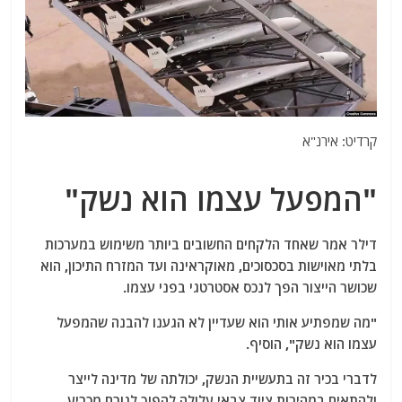
קרדיט: אירנ"א
"המפעל עצמו הוא נשק"
דילר אמר שאחד הלקחים החשובים ביותר משימוש במערכות
בלתי מאוישות בסכסוכים, מאוקראינה ועד המזרח התיכון, הוא
שכושר הייצור הפך לנכס אסטרטגי בפני עצמו.
"מה שמפתיע אותי הוא שעדיין לא הגענו להבנה שהמפעל
עצמו הוא נשק", הוסיף.
לדברי בכיר זה בתעשיית הנשק, יכולתה של מדינה לייצר
ולהתאים במהירות ציוד צבאי עלולה להפוך לגורם מכריע