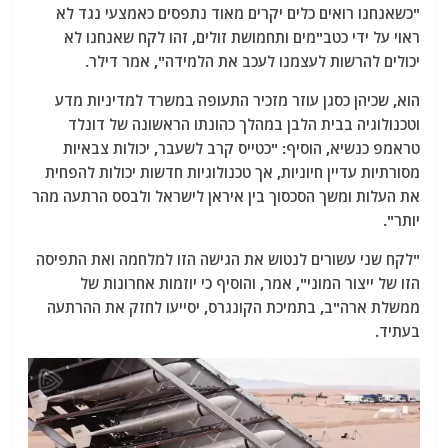
"כשאנחנו רואים כלים יקרים מאוד נתפסים כאמצעי נגד לא
ראוי על ידי כטב"מים ותחמושת זולים, זהו לקח שאנחנו לא
יכולים להרשות לעצמנו לעכב את הלמידה", אמר דילר.
הוא, שכיהן כסגן עוזר מזכיר התעופה במשרד למדיניות מדע
וטכנולוגיה בבית הלבן במהלך כהונתו הראשונה של דונלד
טראמפ כנשיא, הוסיף: "כטייס קרב לשעבר, יכולות צבאיות
מסורתיות עדיין חיוניות, אך טכנולוגיות חדשות יכולות להפחית
את העלות ומשך הסכסוך בין איראן לישראל ולבסס הרתעה מהר
יותר".
"לקח שני עשורים לנטוש את הגישה הזו למלחמה ואת התפיסה
הזו של ייצור המוני", אמר, והוסיף כי יוזמות אחרונות של
ממשלת ארה"ב, בתמיכת הקונגרס, יסייעו לחזק את ההרתעה
בעתיד.