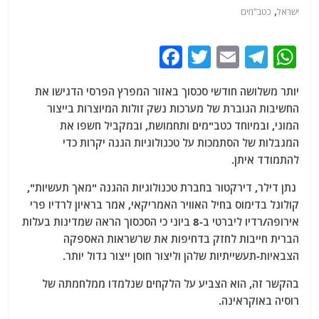
,
ישראל
כטב"מים
F
T
E
T
W
a
w
m
el
h
יותר משלושה חודשי סכסוך באזור המפרץ הפרסי הדגישו את
c
itt
ai
e
at
החשיבות הגוברת של מערכות נשק זולות המיוצרות בייצור
e
er
l
g
s
המוני, ובמיוחד כטב"מים ותחמושת, ובמקביל חשפו את
b
ra
A
המגבלות של הסתמכות על טכנולוגיות הגנה יקרות כדי
להתמודד איתן.
o
m
p
o
p
נתן דילר, דירקטור בחברת טכנולוגיות ההגנה "מאך תעשיות",
קולונל בדימוס בחיל האוויר האמריקאי, אמר בראיון לרדיו פרי
k
אירופה/רדיו ליברטי ב-8 ביוני כי הסכסוך הראה שמדינות בעלות
הברית חייבות לחזק בדחיפות את שרשראות האספקה ​​
הצבאיות-תעשייתיות שלהן וליצור חוסן ייצור גדול יותר.
בהקשר זה, הוא הצביע על הלקחים שנלמדו ממלחמתה של
רוסיה באוקראינה.