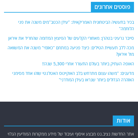
פוסטים אחרונים
בכיר בתעשיה הביטחונית האמריקאית: "עידן הכטב"מים משנה את פני
הלוחמה"
סייבר גרעיני בטהרן: מאחורי הקלעים של הפיצוץ המדומה שהחריד את איראן
מכה ללב תעשיית הטילים: כיצד פגיעה במתחם "כאזמי" משנה את המשוואה
מול איראן?
האופה העתיק ביותר בעולם התעורר אחרי 5,300 שנה!!
מדענים: "משהו עצום מתרחש בלב האוקיינוס האטלנטי שזהו אחד מסימני
האזהרה הגדולים ביותר שנראו בעידן המודרני"
אודות
אתר החדשות נציב.נט מבצע איסוף ועיבוד של מידע ממקורות המודיעין הגלוי