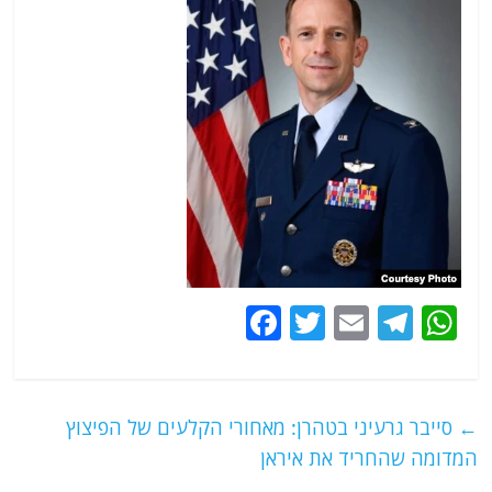
F
T
E
T
W
a
w
m
el
h
c
itt
ai
e
at
e
er
l
g
s
←
סייבר גרעיני בטהרן: מאחורי הקלעים של הפיצוץ
b
ra
A
המדומה שהחריד את איראן