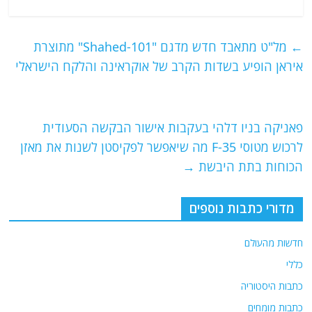
a
w
m
el
h
c
itt
ai
e
at
e
er
l
g
s
←
מל"ט מתאבד חדש מדגם "Shahed-101" מתוצרת
b
ra
A
איראן הופיע בשדות הקרב של אוקראינה והלקח הישראלי
o
m
p
o
p
פאניקה בניו דלהי בעקבות אישור הבקשה הסעודית
k
לרכוש מטוסי F-35 מה שיאפשר לפקיסטן לשנות את מאזן
הכוחות בתת היבשת
→
מדורי כתבות נוספים
חדשות מהעולם
כללי
כתבות היסטוריה
כתבות מומחים