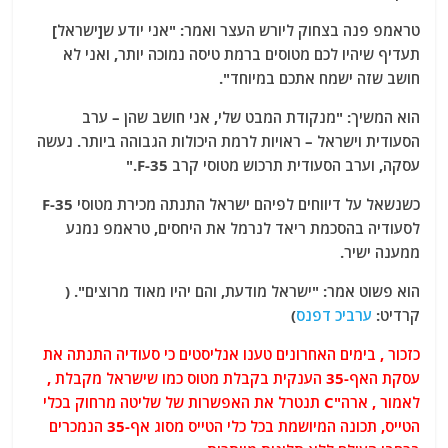
טראמפ פנה בצחוק ליורש העצר ואמר: "אני יודע ש[ישראל]
תעדיף שיהיו לכם מטוסים ברמת טיסה נמוכה יותר, ואני לא
חושב שזה ישמח אתכם במיוחד".
הוא המשיך: "מנקודת המבט שלי, אני חושב שהן – ערב
הסעודית וישראל – ראויות לרמת היכולות הגבוהה ביותר. נעשה
עסקה, וערב הסעודית תרכוש מטוסי קרב F-35."
כשנשאל על דיווחים לפיהם ישראל התנתה מכירת מטוסי F-35
לסעודיה בהסכמת ריאד לנרמל את היחסים, טראמפ נמנע
ממענה ישיר.
הוא פשוט אמר: "ישראל מודעת, והם יהיו מאוד מרוצים". (
קרדיט:
ערביכ דפנס
)
כזכור , בימים האחרונים טענו אנליסטים כי סעודיה התנתה את
עסקת האף-35 הענקית בקבלת מטוס כמו שישראל מקבלת ,
לאמור , ארה"C תנטרל את האפשרות של שליטה מרחוק בכלי
הטייס, תכונה המיושמת בכל כלי הטייס מסוג אף-35 הנמכרים