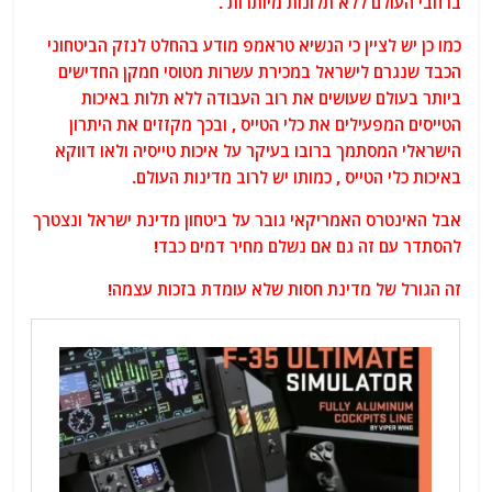
ברחבי העולם ללא תלונות מיותרות .
כמו כן יש לציין כי הנשיא טראמפ מודע בהחלט לנזק הביטחוני
הכבד שנגרם לישראל במכירת עשרות מטוסי חמקן החדישים
ביותר בעולם שעושים את רוב העבודה ללא תלות באיכות
הטייסים המפעילים את כלי הטייס , ובכך מקזזים את היתרון
הישראלי המסתמך ברובו בעיקר על איכות טייסיה ולאו דווקא
באיכות כלי הטייס , כמותו יש לרוב מדינות העולם.
אבל האינטרס האמריקאי גובר על ביטחון מדינת ישראל ונצטרך
להסתדר עם זה גם אם נשלם מחיר דמים כבד!
זה הגורל של מדינת חסות שלא עומדת בזכות עצמה!