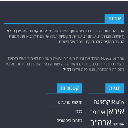
אודות
אתר החדשות נציב.נט מבצע איסוף ועיבוד של מידע ממקורות המודיעין הגלוי
(רשתות חברתיות, עיתונות, עדויות מקומיות ועוד) על מנת להביא את תמונת
המצב המקיפה והמדויקת ביותר של השטח.
אתר Nziv.net מכבד את זכויות היוצרים ועושה מאמצים לאיתור בעלי הזכויות
ביצירות הכלולות בכתבות. אם זיהית יצירה שאתה בעל הזכויות בה ואתה מעוניין
להסירה מהכתבה, אנא פנה אלינו
למייל
תגיות
קטגוריות
אוקראינה
או"ם
חדשות מהעולם
איראן
אירופה
כללי
ארה"ב
כתבות היסטוריה
אפריקה