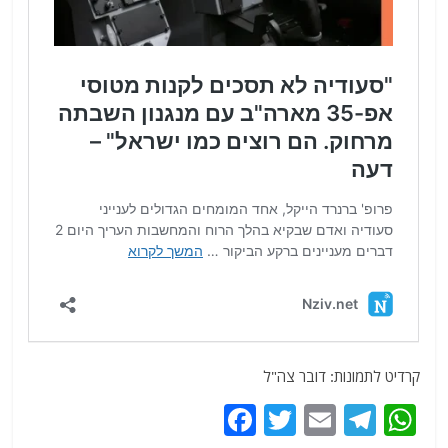
קרדיט לתמונות: דובר צה"ל
F
T
E
T
W