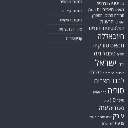
כתבות מומחים
בריטניה
גרמניה
האמירויות
דאעש
הגולן
כתבות קצרות
המזרח התיכון
המפרץ
כתבות ראשיות
הרשות
הפרסי
הפלסטינית
חות'ים
סקירות תשתית
חיזבאללה
קריקטורות
טורקיה
חמאס
טכנולוגיה
טילים
ישראל
ירדן
כלכלה
כורדים
כטב"מים
לבנון
מצרים
סוריה
סחר סמים
סין
סייבר
סיני
עזה
סעודיה
עירק
צבא סוריה חופשי
צרפת
קונייטרה