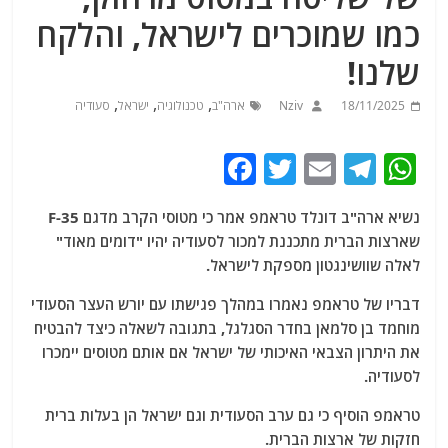
כמו שמוכרים לישראל, והלקח
שלנו!
,
,
,
18/11/2025
Nziv
ארה"ב
טכנולוגיה
ישראל
סעודיה
F
T
E
T
W
a
w
m
el
h
נשיא ארה"ב דונלד טראמפ אמר כי מטוסי הקרב מדגם F-35
c
itt
ai
e
at
שארצות הברית מתכננת למכור לסעודיה יהיו "דומים מאוד"
e
er
l
g
s
לאלה שוושינגטון מספקת לישראל.
b
ra
A
דבריו של טראמפ נאמרו במהלך פגישתו עם יורש העצר הסעודי
o
m
p
מוחמד בן סלמאן בחדר הסגלגל, בתגובה לשאלה כיצד להבטיח
o
p
את היתרון הצבאי האיכותי של ישראל אם אותם מטוסים יימכרו
לסעודיה.
k
טראמפ הוסיף כי גם ערב הסעודית וגם ישראל הן בעלות ברית
חזקות של ארצות הברית.