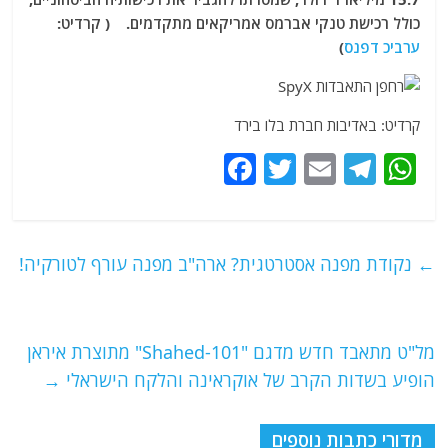
כולל רכישת טנקי אברמס אמריקאים מתקדמים. ( קרדיט:
ערביכ דפנס
)
קרדיט: באדיבות חברת בלו בירד
F
T
E
T
W
a
w
m
el
h
c
itt
ai
e
at
e
er
l
g
s
←
נקודת מפנה אסטרטגית? ארה"ב מפנה עורף לטורקיה!
b
ra
A
o
m
p
o
p
מל"ט מתאבד חדש מדגם "Shahed-101" מתוצרת איראן
הופיע בשדות הקרב של אוקראינה והלקח הישראלי
→
k
מדורי כתבות נוספים