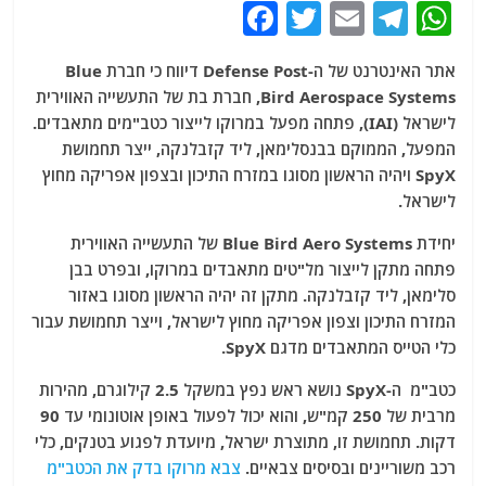
F
T
E
T
W
a
w
m
el
h
אתר האינטרנט של ה-Defense Post דיווח כי חברת Blue
c
itt
ai
e
at
Bird Aerospace Systems, חברת בת של התעשייה האווירית
e
er
l
g
s
לישראל (IAI), פתחה מפעל במרוקו לייצור כטב"מים מתאבדים.
b
ra
A
המפעל, הממוקם בבנסלימאן, ליד קזבלנקה, ייצר תחמושת
SpyX ויהיה הראשון מסוגו במזרח התיכון ובצפון אפריקה מחוץ
o
m
p
לישראל.
o
p
יחידת Blue Bird Aero Systems של התעשייה האווירית
k
פתחה מתקן לייצור מל"טים מתאבדים במרוקו, ובפרט בבן
סלימאן, ליד קזבלנקה. מתקן זה יהיה הראשון מסוגו באזור
המזרח התיכון וצפון אפריקה מחוץ לישראל, וייצר תחמושת עבור
כלי הטייס המתאבדים מדגם SpyX.
כטב"מ ה-SpyX נושא ראש נפץ במשקל 2.5 קילוגרם, מהירות
מרבית של 250 קמ"ש, והוא יכול לפעול באופן אוטונומי עד 90
דקות. תחמושת זו, מתוצרת ישראל, מיועדת לפגוע בטנקים, כלי
רכב משוריינים ובסיסים צבאיים.
צבא מרוקו בדק את הכטב"מ