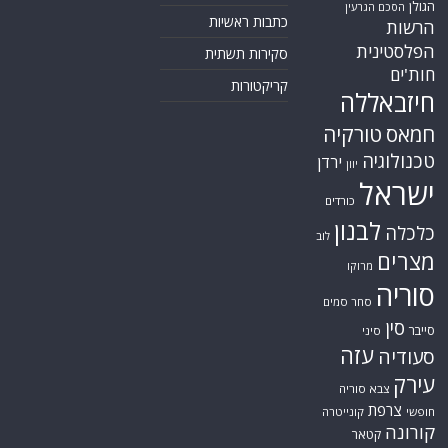
הגולן
הסכם הגרעין
כתבות ראשיות
הרשות
הפלסטינית
סקירות תשתית
חות'ים
קריקטורות
חיזבאללה
חמאס
טורקיה
טכנולוגיה
ירדן
יוון
ישראל
כורדים
לבנון
כלכלה
לוב
מצרים
מרוקו
סוריה
סחר סמים
סין
סייבר
סיני
עזה
סעודיה
עירק
צבא סוריה
צרפת
חופשי
קונייטרה
קורונה
קטאר