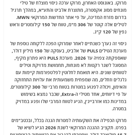
מרוקו. באוגוסט האחרון, מרוקו ערכה ניסוי מוצלח של טילי
מונחים מסוג אקסטרה, מתוצרת אלביט והתע"א, במהלך תרגיל
בדרום מזרח המדינה, על פי אתר החדשות המרוקאי MWN.
לטילים אלה קוטר של 306 מ"מ, טווח של 150 קילומטרים וראש
נפץ של 120 ק"ג.
ניסוי זה נערך כשנתיים לאחר שמרוקו הפכה ללקוחה נוספת של
מערכת הטילים PULS של אלביט, בעסקה של 150 מיליון דולר,
שאספקתה צפויה עד 2026. מערכת PULS היא פתרון מקיף,
המסוגל לשגר רקטות לא מונחות, תחמושת מדויקת וטילים
לטווחים שונים. היא תואמת לחלוטין לפלטפורמות קיימות עם
גלגלים וזחלים, מה שמפחית משמעותית את עלויות התחזוקה
והאימון, ויכולה לפגוע במטרות בטווח מרבי של 300 קילומטרים.
על פי דיווחים, אחד מטילי ה-Extra, שכבר נמצא בשימוש
במדינות כמו אזרבייג'ן, הגיע לטווח המרבי שלו ופגע במדויק
במטרה.
מרוקו הכפילה את השקעותיה למטרות הגנה בכלל, ובכטב"מים
בפרט. תקציב ההגנה המרוקאי לשנת 2026 הגיע לשיא של
15.7 מיליארד דולר, שמטרתו להגביר את רכישותיה הביטחוניים,