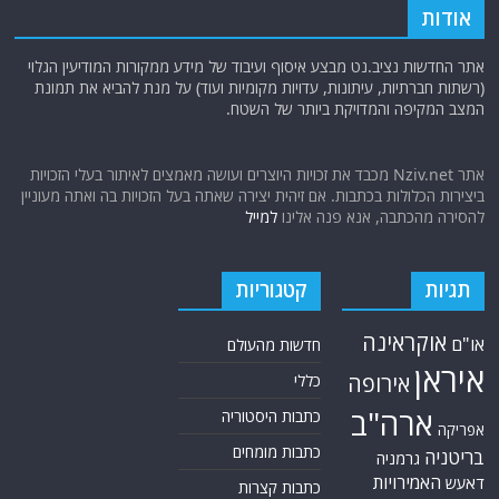
אודות
אתר החדשות נציב.נט מבצע איסוף ועיבוד של מידע ממקורות המודיעין הגלוי
(רשתות חברתיות, עיתונות, עדויות מקומיות ועוד) על מנת להביא את תמונת
המצב המקיפה והמדויקת ביותר של השטח.
אתר Nziv.net מכבד את זכויות היוצרים ועושה מאמצים לאיתור בעלי הזכויות
ביצירות הכלולות בכתבות. אם זיהית יצירה שאתה בעל הזכויות בה ואתה מעוניין
להסירה מהכתבה, אנא פנה אלינו
למייל
תגיות
קטגוריות
אוקראינה
או"ם
חדשות מהעולם
איראן
אירופה
כללי
ארה"ב
כתבות היסטוריה
אפריקה
כתבות מומחים
בריטניה
גרמניה
האמירויות
דאעש
כתבות קצרות