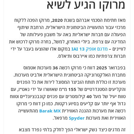
מרוקו הגיע לשיא
מאז חתימת הסכמי אברהם בשנת 2020, מרוקו הפכה ללקוח
מרכזי עבור התעשייה הביטחונית הישראלית. הרחבת שיתוף
הפעולה עם חברות ישראליות באה על חשבון פעילותה של
המדינה עם צרפת. ביולי האחרון, למשל, בחרה מרוקו לרכוש את
לוויינים –
IAI מדגם אופק 13
במקום אלו שהוצעו בעבר על ידי
חברות צרפתיות כמו איירבוס ות'אלס.
בפברואר 2025 דווח כי מרוקו רכשה 36 מערכות אטמוס
מחברת האלקטרוניקה הביטחונית הישראלית אלביט מערכות.
מערכת זו כוללת תותח הוביצר המסוגל לירות את כל הפגזים
והקליעים הסטנדרטיים של 155 מ"מ שאושרו על ידי נאט"ו, עם
טווח יעיל של מעל 40 קילומטרים עם פגזים קונבנציונליים וטווח
גדול אף יותר עם קליעים בסיוע רקטות. כמו כן דווח כי מרוקו
רכשה את מערכות ההגנה האווירית
Barak MX
מהתעשייה
האווירית ואת מערכות
Spyder
מרפאל.
זה מדגים כיצד נשק ישראלי הפך לחלק בלתי נפרד מצבא