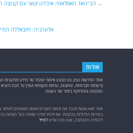
e
er
l
g
s
←
הג'יהאד האסלאמי: איבדנו קשר עם קבוצה המ
b
ra
A
o
m
p
o
p
אלערביה: חזבאללה הודיע
k
אודות
אתר החדשות נציב.נט מבצע איסוף ועיבוד של מידע ממקורות המוד
(רשתות חברתיות, עיתונות, עדויות מקומיות ועוד) על מנת להבי
המקיפה והמדויקת ביותר של השטח.
אתר Nziv.net מכבד את זכויות היוצרים ועושה מאמצים לאיתור 
ביצירות הכלולות בכתבות. אם זיהית יצירה שאתה בעל הזכויות בה ו
להסירה מהכתבה, אנא פנה אלינו
למייל