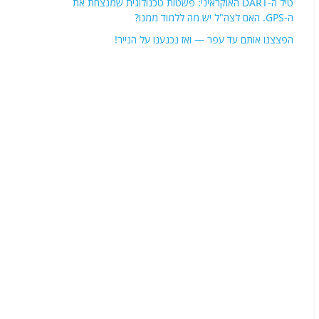
טיל ה-DART האוקראיני: פשטות טכנולוגית שמנצחת את
ה-GPS. האם לצה"ל יש מה ללמוד ממנו?
הפצצנו אותם עד עפר — ואז נכנענו על הנייר!