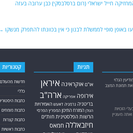
חזיקה חייל ישראלי (רום ברסלבסקי) כבן ערובה בעזה
ו באופן סופי לממשלת לבנון כי אין בכוונתו להתפרק מנשקו
→
תגיות
קטגוריות
יעין הגלוי
איראן
חדשות מהעולם
אוקראינה
או"ם
א את תמונת המצב
כללי
ארה"ב
אירופה
אפריקה
כתבות היסטוריה
בריטניה
האמירויות
גרמניה
דאעש
בעלי הזכויות
המזרח התיכון
כתבות מומחים
המפרץ הפרסי
הגולן
אתה מעוניין
הרשות הפלסטינית
חות'ים
כתבות קצרות
חיזבאללה
חמאס
כתבות ראשיות