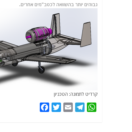
גבוהים יותר בהשוואה לכטב"מים אחרים.
קרדיט לתמונה: הטכניון
F
T
E
T
W
a
w
m
el
h
c
itt
ai
e
at