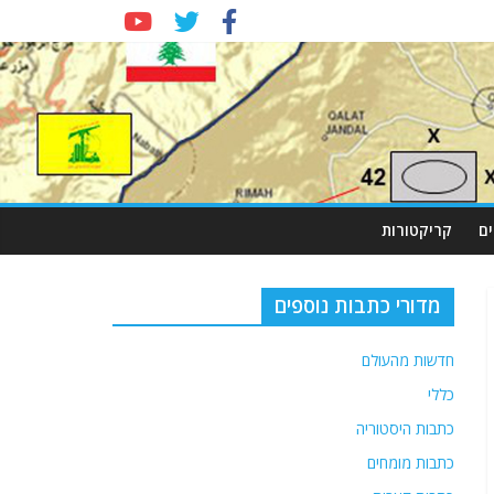
ם
קריקטורות
מדורי כתבות נוספים
חדשות מהעולם
כללי
כתבות היסטוריה
כתבות מומחים