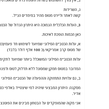
ב, אין צורך להשתמש בשדות תעופה גדולים ומאוכלסים
ג, השרידות
קשה לאתר וליירט מטוס מהיר במימדים הנ"ל.
3, העלות הכלכלית הנמוכה היא היתרון הגדול של הכטב"מ הסילוני.
כאן הכמות הופכת לאיכות.
של מטוס קרב אמריקאי.(כ 100 אלף דולר בלבד)
עלות הכטב"מ הסילוני המשוכלל ביותר שמיועד לתקיפה היא כ 4% בלבד מעלות מטוס קרב אמריקאי( כ 4 מלי
המדובר במטוס חמקן שמסוגל ללא תדלוק לטוס ולפגוע במדויק יעדים 
ב, גם עלויות התחזוקה וההפעלה של הכטב"מ הסילוני 
מסקנה: היתרון המבצעי שיהיה למי שיצטייד באלפי כטב
אדיר.
אני מקוה שהמופקדים על הבטחון מבינים את הפוטנציאל