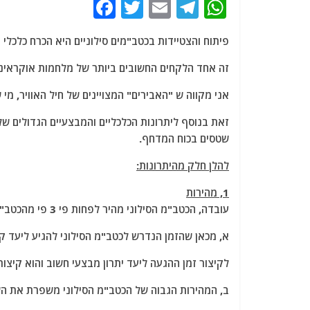
F
T
E
T
W
a
w
m
el
h
פיתוח והצטיידות בכטב"מים סילוניים היא הכרח כלכלי 
c
itt
ai
e
at
e
er
l
g
s
זה אחד הלקחים החשובים ביותר של מלחמות אוקראינה 
b
ra
A
אני מקווה ש "האבירים" המצויינים של חיל האוויר, מי 
o
m
p
זאת בנוסף ליתרונות הכלכליים והמבצעיים הגדולים ש
o
p
שטסים בכוח המדחף.
k
להלן חלק מהיתרונות:
1, מהירות
עובדה, הכטב"מ הסילוני מהיר לפחות פי 3 פי מהכטב"מ שמונע באמצעות מדחף.
א, מכאן שהזמן הנדרש לכטב"מ הסילוני להגיע ליעד קצר לפחות פי 3 ביחס לזמן הנדרש לכ
לקיצור זמן ההגעה ליעד יתרון מבצעי חשוב והוא קיצור 
ב, המהירות הגבוה של הכטב"מ הסילוני משפרת את הש