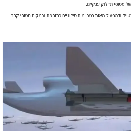
יד ולהפעיל מאות כטב"מים סילוניים כתוספת ובמקום מטוסי קרב