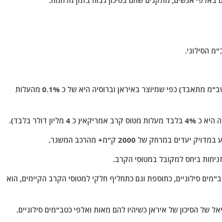
 באלפי אנשים, מתקנים שהם בסיכון גבוה בזמן מלחמה.
א, עלות הכטב"ם הסילוני שמיועד לשימוש חד פעמי(כטב"מ מתאבד) כפי שמיוצר באיראן וברוסיה היא של כ 0.1% מהעלות
ון דולר בלבד).
במרחק של 2000 ק"מ+ מהרכב המשגר.
זניחות ביחס למקובל במטוסי הקרב.
"מים סילוניים, כתוספת וגם כתחליף חלקי למטוסי הקרב הקיימים, הוא
 של הסיכון של איראן כשיהיו להם מאות ואלפי כטב"מים סילוניים.