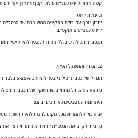
קשה מאוד ליירט כטב"מ סילוני קטן ומתמרן וקל יחסית
ג, יכולת יירוט
יתרון נוסף על יכולת התקיפה המשופרת של הכטב"מ ה
ליירט כטב"מים תוקפים.
הכטב"מ הסילוני ,ובגלל מהירותו, צפוי להיות יעיל מאו
2, הגודל והמשקל הפיזי.
הגודל של כטב"מ סילוני צפוי להיות כ 5-25% בלבד מהגודל של מטוסי קרב כמו אף 16 או אף 35.
כתוצאה מהגודל מתחייב שהמשקל של הכטב"מ הסילוני יהיה רק כ 4-10% ממשק
היתרונות המבצעיים כאן רבים ובהם:
א, היכולת להמריא מכל מקום לרבות להיות משוגר ממכ
כך ניתן לקרב את הכטב"מ לזירת הלחימה ולקצר את זמ