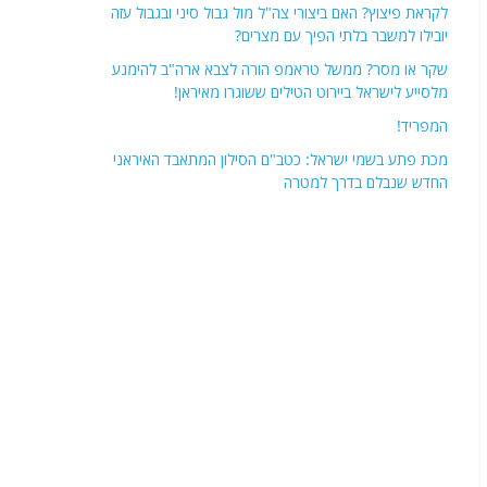
פוסטים אחרונים
השכנה ממערב (מצרים) מתגרענת: פרויקט "אל-דבעה"
ושינוי מאזן האימה מול ישראל
לקראת פיצוץ? האם ביצורי צה"ל מול גבול סיני ובגבול עזה
יובילו למשבר בלתי הפיך עם מצרים?
שקר או מסר? ממשל טראמפ הורה לצבא ארה"ב להימנע
מלסייע לישראל ביירוט הטילים ששוגרו מאיראן!
המפריד!
מכת פתע בשמי ישראל: כטב"ם הסילון המתאבד האיראני
החדש שנבלם בדרך למטרה