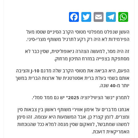
F
T
E
T
W
a
w
m
el
h
העשן שנפלט ממפלטי מטוסי הקרב הסיניים שטסו מעל
c
itt
ai
e
at
הפירמידות לא היה רק ​​רקע לתרגיל משותף מצרי-סיני.
e
er
l
g
s
זה היה מסר, למעשה הצהרה גיאופוליטית, שסין כבר לא
b
ra
A
מסתפקת בצפייה במזרח התיכון מרחוק.
o
m
p
הפעם, היא הביאה את מטוסי הקרב שלה מדגם J-10 והציבה
o
p
אותם בשמי בעלת ברית אסטרטגית של ארצות הברית במשך
k
יותר מ-40 שנה.
לתמרון "נשר הציוויליזציה 2025" יש גם ממד סמלי.
אנחנו מדברים על אימון אווירי משותף ראשון בין צבאות סין
ומצרים. לזמן קצר? כֵּן. אבל המשמעות היא עצומה. זהו סימן
למשהו שמתבשל, לוואקום שסין מנסה למלא ככל שהנוכחות
האמריקאית דועכת.