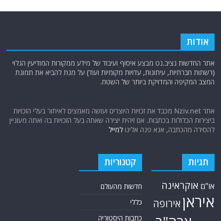
ודות
 החדשות נציב.נט מבצע איסוף ועיבוד של מידע ממקורות המודיעין הגלוי
תות חברתיות, עיתונות, עדויות מקומיות ועוד) על מנת להביא את תמונת
ב המקיפה והמדויקת ביותר של השטח.
אתר Nziv.net מכבד את זכויות היוצרים ועושה מאמצים לאיתור בעלי הזכויות
ירות הכלולות בכתבות. אם זיהית יצירה שאתה בעל הזכויות בה ואתה מעוניין
ירה מהכתבה, אנא פנה אלינו
למייל
גיות
קטגוריות
אוקראינה
ם
חדשות מהעולם
ראן
אירופה
כללי
כתבות היסטוריה