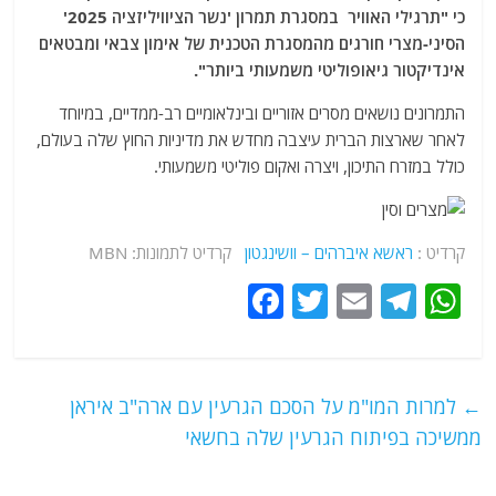
כי "תרגילי האוויר במסגרת תמרון 'נשר הציוויליזציה 2025'
הסיני-מצרי חורגים מהמסגרת הטכנית של אימון צבאי ומבטאים
אינדיקטור גיאופוליטי משמעותי ביותר".
התמרונים נושאים מסרים אזוריים ובינלאומיים רב-ממדיים, במיוחד
לאחר שארצות הברית עיצבה מחדש את מדיניות החוץ שלה בעולם,
כולל במזרח התיכון, ויצרה ואקום פוליטי משמעותי.
קרדיט :
ראשא איברהים – וושינגטון
קרדיט לתמונות: MBN
F
T
E
T
W
a
w
m
el
h
c
itt
ai
e
at
e
er
l
g
s
למרות המו"מ על הסכם הגרעין עם ארה"ב איראן
b
ra
A
שיכה בפיתוח הגרעין שלה בחשאי
o
m
p