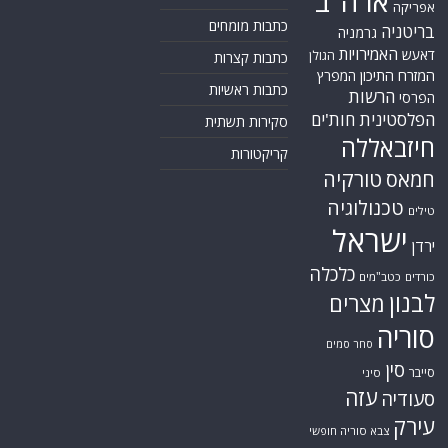
ארה"ב
יקה
כתבות מומחים
יטניה
גרמניה
האמירויות
עש
הגולן
כתבות קצרות
רח התיכון
המפרץ
כתבות ראשיות
הרשות
סי
לסטינית
חות'ים
סקירות תשתית
זבאללה
קריקטורות
טורקיה
אס
טכנולוגיה
ים
ישראל
ן
כלכלה
דים
כטב"מים
נון
מצרים
ריה
סחר סמים
סין
בר
סיני
עזה
ודיה
רק
צבא סוריה חופשי