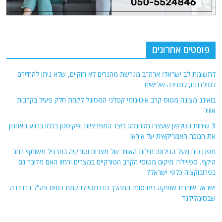
וסטים אחרונים
ומת לב ישראל! ארה"ב מגרשת מהגרים לא חוקיים, שלא ניתן להחזירם
לדתם, למדינה שלישית
ינג מציגה מטוס קרב אוטונומי קטלני המסוגל לקחת חלק פעיל בקרבות
ר
שיחות הטלפון שעצרו מלחמה: כיצד המפרציות ופקיסטן בלמו ברגע האחרון
המכה האמריקאית על איראן
ן כוח מעל הנילוס: חילות האוויר של מצרים וטורקיה בתרגיל משותף רחב
ף. ספויילר: מיקום מטוסי הקרב הטורקיים במצרים ירמזו האם מדובר גם
ובוקציה כלפי ישראל?
אל שוברת שתיקה בים סוף: המהלך הדרמטי להקמת בסיס צה"ל בברברה
ומלילנד