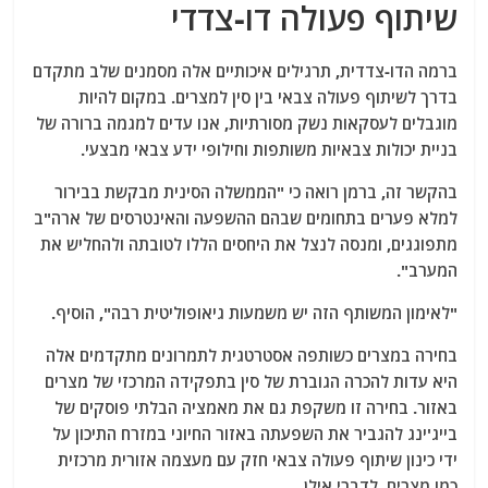
שיתוף פעולה דו-צדדי
ברמה הדו-צדדית, תרגילים איכותיים אלה מסמנים שלב מתקדם
בדרך לשיתוף פעולה צבאי בין סין למצרים. במקום להיות
מוגבלים לעסקאות נשק מסורתיות, אנו עדים למגמה ברורה של
בניית יכולות צבאיות משותפות וחילופי ידע צבאי מבצעי.
בהקשר זה, ברמן רואה כי "הממשלה הסינית מבקשת בבירור
למלא פערים בתחומים שבהם ההשפעה והאינטרסים של ארה"ב
מתפוגגים, ומנסה לנצל את היחסים הללו לטובתה ולהחליש את
המערב".
"לאימון המשותף הזה יש משמעות גיאופוליטית רבה", הוסיף.
בחירה במצרים כשותפה אסטרטגית לתמרונים מתקדמים אלה
היא עדות להכרה הגוברת של סין בתפקידה המרכזי של מצרים
באזור. בחירה זו משקפת גם את מאמציה הבלתי פוסקים של
בייג'ינג להגביר את השפעתה באזור החיוני במזרח התיכון על
ידי כינון שיתוף פעולה צבאי חזק עם מעצמה אזורית מרכזית
כמו מצרים, לדברי אילן.