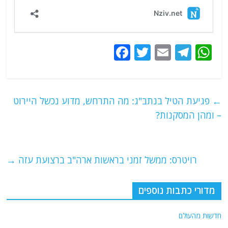
F
T
E
T
W
a
w
m
el
h
c
itt
ai
e
at
e
er
l
g
s
←
פגיעת הטיל בנתב"ג: מה התרחש, מדוע נכשל היירוט
b
ra
A
– ומהן המסקנות?
o
m
p
o
p
רויטרס: ממשל זמני בראשות ארה"ב ברצועת עזה
→
k
מדורי כתבות נוספים
חדשות מהעולם