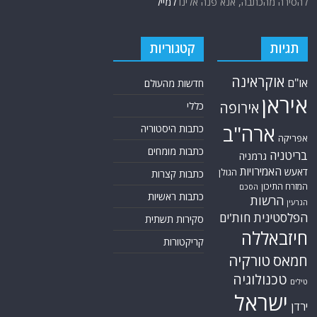
ארה"ב
כתבות היסטוריה
אפריקה
כתבות מומחים
בריטניה
גרמניה
האמירויות
דאעש
הגולן
כתבות קצרות
המזרח התיכון
הסכם
כתבות ראשיות
הרשות
הגרעין
הפלסטינית
חות'ים
סקירות תשתית
חיזבאללה
קריקטורות
חמאס
טורקיה
טכנולוגיה
טילים
ישראל
ירדן
כלכלה
כורדים
לבנון
מצרים
לוב
סוריה
סחר סמים
סין
סייבר
סיני
עזה
סעודיה
עירק