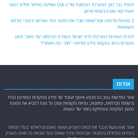
אודות
אתר החדשות נציב.נט מבצע איסוף ועיבוד של מידע ממקורות המודיעין הגלוי
(רשתות חברתיות, עיתונות, עדויות מקומיות ועוד) על מנת להביא את תמונת
המצב המקיפה והמדויקת ביותר של השטח.
אתר Nziv.net מכבד את זכויות היוצרים ועושה מאמצים לאיתור בעלי הזכויות
ביצירות הכלולות בכתבות. אם זיהית יצירה שאתה בעל הזכויות בה ואתה מעוניין
להסירה מהכתבה, אנא פנה אלינו
למייל
תגיות
קטגוריות
אוקראינה
או"ם
חדשות מהעולם
איראן
אירופה
כללי