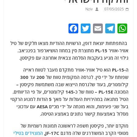
Nziv
07/05/2025
F
T
E
T
W
a
w
m
el
h
בהתפתחות יוצאת דופן, הרשויות ההודיות מצאו חלקים של טיל
c
itt
ai
e
at
אוויר-אוויר PL-15 מתוצרת סין במחוז הושיארפור בפנג'אב.
e
er
l
g
s
גילוי זה מגיע בעקבות הסלמה צבאית אחרונה עם פקיסטן.
b
ra
A
ה-PL-15 הוא טיל אוויר-אוויר מתקדם מעבר לטווח ראייה
o
m
p
שפותח על ידי סין. לגרסה המקומית טווח של 200 עד 300
o
p
קילומטרים, בעוד שלגרסת הייצוא שבה משתמשת פקיסטן –
המכונה PL-15E – טווח של כ-145 קילומטרים, על פי הדיווחים.
k
הטיל מתגאה במהירויות העולות על מאך 5 הודות למנוע הרקטי
בעל שני פעימות, והוא מונחה על ידי מכ"ם AESA עם עדכוני
מסלול באמצעות קישור נתונים באמצע הטיסה.
מוקדם יותר, פקיסטן חשפה לראשונה תמונות רשמיות של
מטוסי הקרב המשודרגים שלה מדגם JF-17C,
המצוידים בטילי