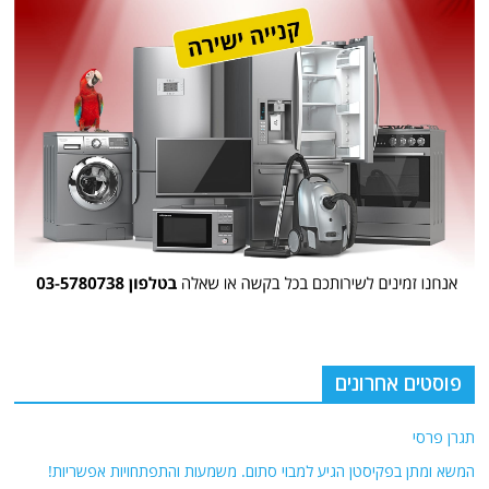
פוסטים אחרונים
תגרן פרסי
המשא ומתן בפקיסטן הגיע למבוי סתום. משמעות והתפתחויות אפשריות!
העתיד כבר כאן: המערכת המסווגת של ה-CIA שסייעה באיתור וחילוץ הנווט
האמריקאי שצנח בשטח איראן
2 ספינות מלחמה אמריקאיות שברו את המצור הימי האיראני במצרי הורמוז.
משמעויות
למרות העויינות הטורקית כלפי ישראל השת"פ הביטחוני עוד פועל: מסע
מעצרים נרחב בעקבות מידע מודיעיני "חם". מה מאחורי?