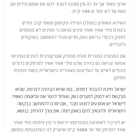
ארוך מאוד אך עד כה סין מוכנה למכור להם את אותם טילים עם
טווח של לא יותר מ-145 ק"מ .
האירוע האחרון במהלכו הפילה פקיסטן מטוסי קרב הודים
בעזרת טילי אוויר-אוויר סינים מראה כי הסינים לא מהססים
לספק לבעלי בריתם נשק חדיש מבלי להתחשב בשיקולים
גלובליים.
אם התמורה המצרית תהיה מספיק אטרקטיבית לעינים הסיניות
אפשר ונראה גם בזירה שלנו טילי אוויר אוויר למרחקים גדולים
היכולים לאיים על העליונות האווירית הישראלית בשמי המזרח
התיכון.
ישראל חייבת להבהיר לסינים , כמו שהיא הבהירה לצרפת, שהיא
מבקשת לא לספק למצרים נשק שעלול להפר את עליונותה האווירי.
לישראל יש אמצעים לפגוע מנגד , אם יסרבו להתחשב בבקשה
הישראלית ולהכאיב להם באופן דומה. ואין צורך להרחיב בנושא.
יש לציין כי לאחרונה התפרסמו ידיעות כי סין פיתחה טילי אוויר
אוויר למרחק של עד 1000 ק"מ שיעניק לה דומיננטיות בתחום.