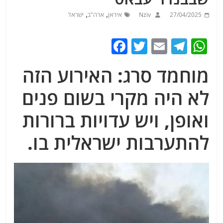
,
,
27/04/2025
Nziv
איראן
ארה"ב
ישראל
F
T
E
T
W
a
w
m
el
h
מוחמד סרג: האירוע הזה
c
itt
ai
e
at
e
er
l
g
s
לא היה מקרי בשום פנים
b
ra
A
ואופן, ויש עדויות ברורות
o
m
p
להתערבות ישראלית בו.
o
p
k