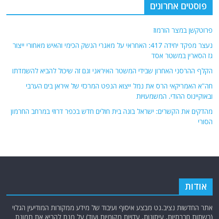
פוסטים אחרונים
פרוטקשן במצר הורמוז
נעצר מפקד יחידה 417: האחראי על מאגרי הנשק הכימי והאיש מאחורי ייצור
גז הסארין במשטר אסד
הקלף ההרסני האחרון שבידי המשטר האיראני וגם זה שיכול להביא להשמדתו
חה"א האמריקאי הרס את נמל ייצוא הנפט המרכזי של איראן בים הערבי
ובאוקיינוס ההודי. המשמעויות
מהדקים את הקשרים: ישראל בונה בית חולים חדש בכפר דרוזי במרחב החרמון
הסורי
אודות
אתר החדשות נציב.נט מבצע איסוף ועיבוד של מידע ממקורות המודיעין הגלוי
(רשתות חברתיות, עיתונות, עדויות מקומיות ועוד) על מנת להביא את תמונת