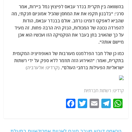
בהשוואה בין תקרית בנדר עבאס לפיצוץ נמל ביירות, אמר
סרג': "בלבנון תקפו את את המחסן שהכיל אמוניום חנקתי, מה
שהביא לאפקט דומינו נרחב. אולם בבנדר עבאס, הודות
להפרדה נכונה של המכולות, הנזק היה הרבה פחות. זה מעיד
על כך שהאויב בחן בעבר את הטקטיקה הזו ועכשיו הוא אכן
מיישם אותה".
כמו כן שלל חבר הפרלמנט מעורבות של האופוזיציה המקומית
בתקרית, ואמר: "האירוע הזה תוזמר ללא ספק על ידי רשתות
ישראליות הפעילות ברחבי העולם".
(קרדיט: אלערביה)
קרדיט: רשתות חברתיות
F
T
E
T
W
a
w
m
el
h
c
itt
ai
e
at
e
er
l
g
s
←
טראמפ דורש מעבר חינם לאניות אמריקאיות בתעלת