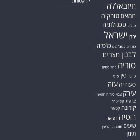
קריקטורות
חיזבאללה
טורקיה
חמאס
טכנולוגיה
טילים
ישראל
ירדן
כלכלה
כורדים
כטב"מים
לבנון
מצרים
סוריה
סחר סמים
סין
סייבר
סיני
עזה
סעודיה
עירק
צבא סוריה חופשי
צרפת
קונייטרה
קורונה
קטאר
רוסיה
רפואה
שיעים
תוכנית הגרעין
תימן