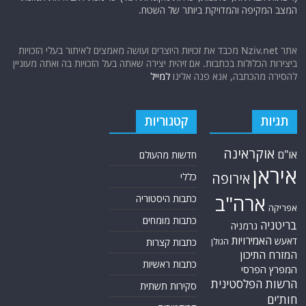
המצב המקיפה והמדויקת ביותר של השטח.
אתר Nziv.net מכבד את זכויות היוצרים ועושה מאמצים לאיתור בעלי הזכויות
ביצירות הכלולות בכתבות. אם זיהית יצירה שאתה בעל הזכויות בה ואתה מעוניין
להסירה מהכתבה, אנא פנה אלינו
למייל
תגיות
קטגוריות
אוקראינה
או"ם
חדשות מהעולם
איראן
אירופה
כללי
ארה"ב
כתבות היסטוריה
אפריקה
כתבות מומחים
בריטניה
גרמניה
האמירויות
דאעש
הגולן
כתבות קצרות
המזרח התיכון
כתבות ראשיות
המפרץ הפרסי
הרשות הפלסטינית
סקירות תשתית
חות'ים