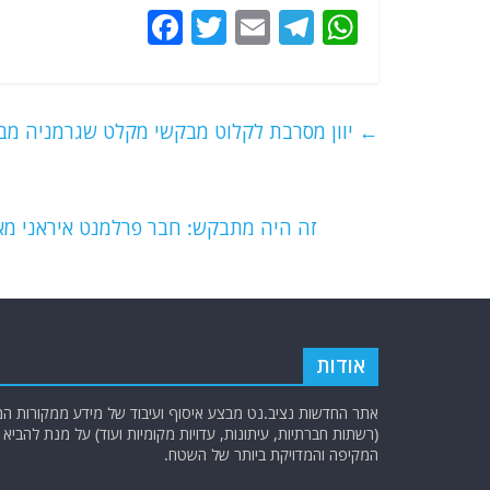
F
T
E
T
W
a
w
m
el
h
c
itt
ai
e
at
e
er
l
g
s
←
יוון מסרבת לקלוט מבקשי מקלט שגרמניה מ
b
ra
A
o
m
p
o
p
זה היה מתבקש: חבר פרלמנט איראני מא
k
אודות
אתר החדשות נציב.נט מבצע איסוף ועיבוד של מידע ממקורות המוד
(רשתות חברתיות, עיתונות, עדויות מקומיות ועוד) על מנת להבי
המקיפה והמדויקת ביותר של השטח.