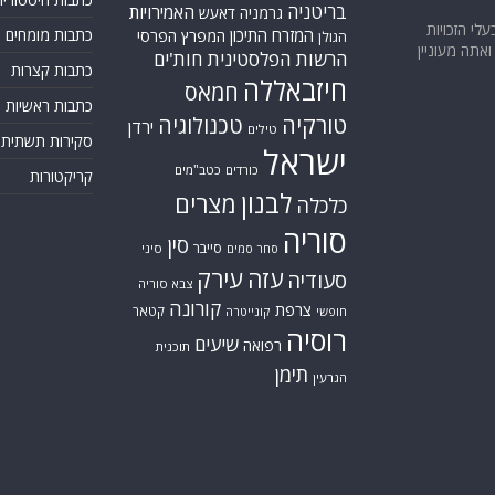
בריטניה
האמירויות
גרמניה
דאעש
בעלי הזכויות
המזרח התיכון
כתבות מומחים
המפרץ הפרסי
הגולן
אתה מעוניין
הרשות הפלסטינית
חות'ים
כתבות קצרות
חיזבאללה
חמאס
כתבות ראשיות
טורקיה
טכנולוגיה
ירדן
טילים
סקירות תשתית
ישראל
כורדים
כטב"מים
קריקטורות
לבנון
מצרים
כלכלה
סוריה
סין
סייבר
סיני
סחר סמים
עזה
עירק
סעודיה
צבא סוריה
קורונה
צרפת
קטאר
חופשי
קונייטרה
רוסיה
שיעים
רפואה
תוכנית
תימן
הגרעין