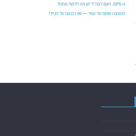
ה-GPS. האם לצה"ל יש מה ללמוד ממנו?
הפצצנו אותם עד עפר — ואז נכנענו על הנייר!