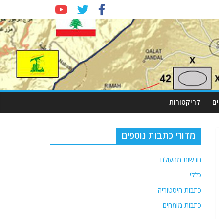
ם
קריקטורות
מדורי כתבות נוספים
חדשות מהעולם
כללי
כתבות היסטוריה
כתבות מומחים