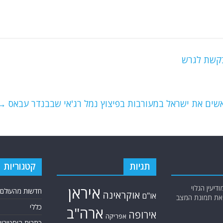
בקשת לגרש
שים את ישראל במעורבות בפיצוץ נמל רג'אי שבבנדר עבאס
→
תגיות
קטגוריות
יעין הגלוי
איראן
חדשות מהעולם
אוקראינה
או"ם
א את תמונת המצב
כללי
ארה"ב
אירופה
אפריקה
כתבות היסטוריה