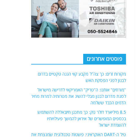
פוסטים אחרונים
מקורות זרים: כך צה"ל מקבע קווי הגנה טקטיים בדרום
לבנון לפני הפסקת האש
"מורחים" אותנו: ה"טריק" האמריקאי לדרישה מישראל
לסגת מדרום לבנון מבלי להשיג את מטרותיה למרות מחיר
הדמים הכבד ששלמה
8.5 מיליארד דולר נזק: כך מתכנן חיזבאללה להשתמש
בכספים המופשרים של איראן להמשך פעילויותיו
להשמדת ישראל
טיל ה-DART האוקראיני: פשטות טכנולוגית שמנצחת את