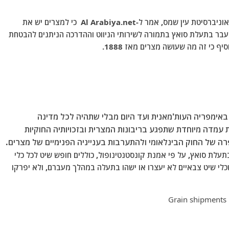
ד"ר איברהים אל-ענאני, פרופסור למשפט בינלאומי באוניברסיטת עין שמס, אמר ל-Al Arabiya.net כי למצרים יש את
עבר בתעלת סואץ בתמורה לשירותי הניווט וההדרכה הניתנים להבטחת
כי זה מה שעושה מצרים מאז 1888.
אימפריה העות'מאנית ועד היום מבלי שתהיה לכל מדינה
ת עמדה מיוחדת שתפגע בריבונות המצרית ובזכויותיה החוקיות
 של החוק הבינלאומי ולהתערבות בענייניה הפנימיים של מצרים.
עלת סואץ, על פי אמנת קונסטנטינופול, כוללים חופש שיט לכל כלי
לי שיט צבאיים לא יעצרו או ישהו בתעלה במהלך מעברם, ולא יפרקו