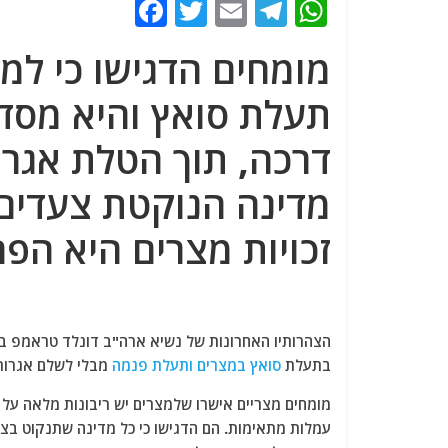
F
T
E
T
W
a
w
m
el
h
מומחים הדגישו כי למ
c
itt
ai
e
at
e
er
l
g
s
תעלת סואץ והיא מסד
b
ra
A
דרכה, תוך הטלת אגרות
o
m
p
מדינה הנוקטת צעדים
o
p
k
זכויות מצרים היא הפ
הצהרותיו האחרונות של נשיא ארה"ב דונלד טראמפ בדר
בתעלת
סואץ במצרים ותעלת פנמה
מבלי לשלם אגרות 
מומחים מצריים אישרו שלמצרים יש ריבונות מלאה על
עמלות מתאימות. הם הדגישו כי כל מדינה שתנקוט בצ