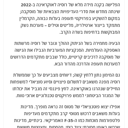
הפלישה בקנה מידה מלא של רוסיה לאוקראינה ב-2022
שינתה מחדש את סדרי העדיפויות הצבאיות של מוסקבה;
במקום להשקיע בפרויקטי תעופה בעלות גבוהה, הקרמלין
מתמקד בייצור ארטילריה, מל"טים וטילים – מערכות נשק
המבוקשות בדחיפות בשדה הקרב.
הבעיה מחמירה בשל הניתוק ההולך וגובר של רוסיה מרשתות
האספקה ​​העולמיות. הסנקציות המערביות הגבילו את הגישה
של מוסקבה לרכיבים קריטיים, כולל שבבים מתקדמים הדרושים
למערכות תעופה והדרכה מהדור הבא.
גם המימון נתון ללחץ קשה; דיווחים מצביעים על כך שממשלת
רוסיה מפנה משאבים לתשלום פיצויים וסיוע סוציאלי למשפחות
החיילים שנהרגו באוקראינה. לחץ פיננסי זה מגביל את יכולתו
של המגזר הביטחוני לממש פרויקטים טכנולוגיים ארוכי טווח.
אפילו יצוא פוטנציאלי של מטוס זה נראה מופרך. מדינות
בעלות משאבים לרכוש מטוסי קרב מתקדמים מעדיפות
פלטפורמות מוכחות כמו ה-F-35 האמריקאי. בינתיים, מדינות
שרכשו באופן מסורתי ציוד רוסי, מהססות, ומצטטות חששות