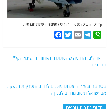
קרדיט: ערביכ דפנס קרדיט לתמונות: רשתות חברתיות
F
T
E
T
W
a
w
m
el
h
c
itt
ai
e
at
e
er
l
g
s
←
ארה"ב: הדרמה שהסתתרה מאחורי ה"שינוי הקל"
b
ra
A
במדדים
o
m
p
o
p
בכיר בחיזבאללה: אנחנו מוכנים לדון בהתפרקות מנשקינו
k
אם ישראל תיסוג מדרום לבנון
→
מדורי כתבות נוספים