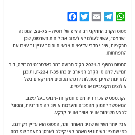
F
T
E
T
W
a
w
m
el
h
מטוס הקרב החמקני רב ההייפ של רוסיה – Su-75, המכונה
c
itt
ai
e
at
"שחמט", עשוי לעולם לא לעזוב את לוחות השרטוט, שכן
e
er
l
g
s
סנקציות, שינוי סדרי עדיפויות צבאיים וחוסר עניין זר עצרו את
b
ra
A
התפתחותו.
o
m
p
המטוס נחשף ב-2021 בקול תרועה רמה כאלטרנטיבה זולה, דור
o
p
חמישי, למטוסי הקרב המערביים כמו F-35 ו-F-22, ותוכנן
למדינות שאינן מסוגלות לרכוש מטוסים אמריקאים בשל
k
אילוצים תקציביים או פוליטיים.
הקונספט שהוכרז היה מטוס חמקן חד-מנועי בעל עיצוב
המאפשר לחמוק מהמכ"ם ומערכות אוויוניקה מודרניות, ומסוגל
לבצע משימות אוויר-אוויר ואוויר-קרקע.
אבל יותר משלוש שנים מאוחר יותר, המטוס הוא עדיין רק דגם.
כפי שמציין העיתונאי האמריקאי קיילב לארסן במאמר שפורסם