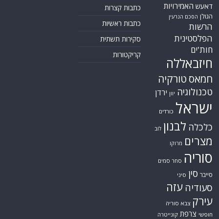
האמירויות
דאעש
כתבות קצרות
הגולן
הסכם הגרעין
כתבות ראשיות
הרשות
הפלסטינית
סקירות תשתית
חות'ים
קריקטורות
חיזבאללה
חמאס
טורקיה
טכנולוגיה
ירדן
יוון
ישראל
כורדים
לבנון
כלכלה
לוב
מצרים
מרוקו
סוריה
סחר סמים
סין
סייבר
סיני
עזה
סעודיה
עירק
צבא סוריה
צרפת
חופשי
קונייטרה