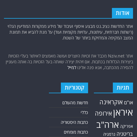
אודות
אתר החדשות נציב.נט מבצע איסוף ועיבוד של מידע ממקורות המודיעין הגלוי
(רשתות חברתיות, עיתונות, עדויות מקומיות ועוד) על מנת להביא את תמונת
המצב המקיפה והמדויקת ביותר של השטח.
אתר Nziv.net מכבד את זכויות היוצרים ועושה מאמצים לאיתור בעלי הזכויות
ביצירות הכלולות בכתבות. אם זיהית יצירה שאתה בעל הזכויות בה ואתה מעוניין
להסירה מהכתבה, אנא פנה אלינו
למייל
תגיות
קטגוריות
אוקראינה
או"ם
חדשות מהעולם
איראן
אירופה
כללי
ארה"ב
כתבות היסטוריה
אפריקה
כתבות מומחים
בריטניה
גרמניה