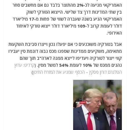
האמריקאי מגיעה לכ-2% מהתוצר בלבד גם אם מחשבים סחר
בין שתי המדינות דרך צד שלישי. הייצוא הטורקי לשוק
האמריקאי הגיע בשנה שעברה לשווי של פחות מ-17 מיליארד
דולר לעומת קרוב ל-109 מיליארד דולר ייצוא טורקי לאיחוד
האירופי.
אבל בטורקיה משוכנעים כי אם יפעלו נכון וייצרו סביבת השקעות
מתאימה, משקיעים ממדינות שספגו מכס גבוה דוגמת סין יעבירו
קווי ייצור לטורקיה ויעדיפו לייצא ממנה לארה"ב תוך שהם
נהנים ממכס של 10% לעומת 54% למשל מסין.
(
קרדיט:
ערוץ
הטלגרם דורון פסקין – הכסף שמניע את המזרח התיכון
)