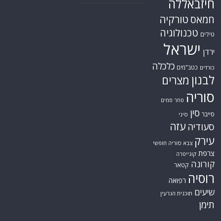
חיזבאללה
טורקיה
חמאס
טכנולוגיה
טילים
ישראל
ירדן
כלכלה
כטב"מים
כורדים
לבנון
מצרים
סוריה
סחר סמים
סין
סייבר
סיני
עזה
סעודיה
עירק
צבא סוריה חופשי
צרפת
קונייטרה
קורונה
קטאר
רוסיה
רפואה
שיעים
תוכנית הגרעין
תימן