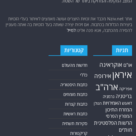
המצב המקיפה והמדויקת ביותר של השטח.
אתר Nziv.net מכבד את זכויות היוצרים ועושה מאמצים לאיתור בעלי הזכויות
ביצירות הכלולות בכתבות. אם זיהית יצירה שאתה בעל הזכויות בה ואתה מעוניין
להסירה מהכתבה, אנא פנה אלינו
למייל
תגיות
קטגוריות
אוקראינה
או"ם
חדשות מהעולם
איראן
אירופה
כללי
ארה"ב
כתבות היסטוריה
אפריקה
כתבות מומחים
בריטניה
גרמניה
האמירויות
דאעש
הגולן
כתבות קצרות
המזרח התיכון
כתבות ראשיות
המפרץ הפרסי
הרשות הפלסטינית
סקירות תשתית
חות'ים
קריקטורות