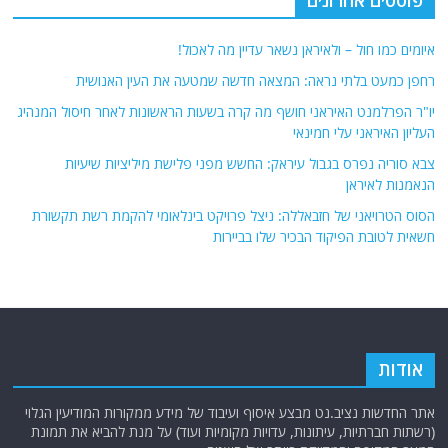
פוסטים אחרונים
איומים כמו חול – ולאיראן נשאר עדיין מה לאכול!
רחפן כמעט בלתי נראה: המצאה חדשה שמטעה את העין האנושית
יו"ר הפרלמנט האיראני חושף מה קרה בשעות הראשונות לאחר חיסול המנהיג
העליון האיראני עלי חמינאי
צבא סוריה נפרס בגבול עיראק: החשש מפני פלישת מיליציות שיעיות
הנאמנות לאיראן
הסוס הטרויאני של חזבאללה: ניצל פרויקט בינלאומי להקמת רשת תקשורת
חשאית לטובת הפיקוד הבכיר שלו בביירות
אודות
אתר החדשות נציב.נט מבצע איסוף ועיבוד של מידע ממקורות המודיעין הגלוי
(רשתות חברתיות, עיתונות, עדויות מקומיות ועוד) על מנת להביא את תמונת