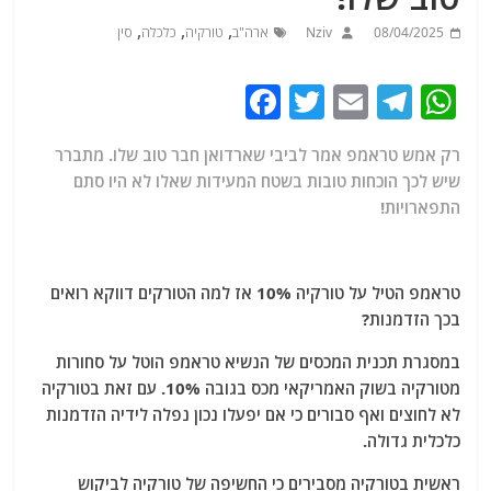
,
,
,
08/04/2025
Nziv
ארה"ב
טורקיה
כלכלה
סין
F
T
E
T
W
a
w
m
el
h
רק אמש טראמפ אמר לביבי שארדואן חבר טוב שלו. מתברר
c
itt
ai
e
at
שיש לכך הוכחות טובות בשטח המעידות שאלו לא היו סתם
e
er
l
g
s
התפארויות!
b
ra
A
o
m
p
טראמפ הטיל על טורקיה 10% אז למה הטורקים דווקא רואים
o
p
בכך הזדמנות?
k
במסגרת תכנית המכסים של הנשיא טראמפ הוטל על סחורות
מטורקיה בשוק האמריקאי מכס בגובה 10%. עם זאת בטורקיה
לא לחוצים ואף סבורים כי אם יפעלו נכון נפלה לידיה הזדמנות
כלכלית גדולה.
ראשית בטורקיה מסבירים כי החשיפה של טורקיה לביקוש