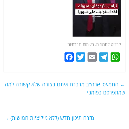
קרדיט לתמונות: רשתות חברתיות
F
T
E
T
W
a
w
m
el
h
c
itt
ai
e
at
e
er
l
g
s
←
החמאס: ארה"ב מדברת איתנו בצורה שלא קשורה למה
b
ra
A
שמתפרסם בפומבי
o
m
p
o
p
מזרח תיכון חדש (ללא מיליציות חמושות)
→
k