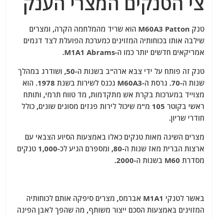
צי הטנקים המצרי הענק
טנק M60A3 Patton הוא שריד מהמלחמה הקרה, ומצרים
שילבה אותו בכוחותיה המזוינים כמערכת הפועלת לצד דגמים
אמריקאים חדשים יותר כמו ה-M1A1 Abrams.
טנק זה פותח על ידי צבא ארה"ב בשנות ה-50, ושודרג במהלך
שנות ה-70. גרסת ה-M60A3 נכנס לשירות בשנת 1978. הוא
מצוייד במערכות בקרת אש מתקדמות, מד טווח תרמי, ותותח
ראשי בקוטר 105 מ"מ שיכול לירות פגזים מסוגים שונים, כולל
חודרי שריון.
מצרים השיגה מאות טנקים כאלו באמצעות הסיוע הצבאי עם
ארצות הברית מאז שנות ה-80, ומספרם הגיע לכ-1,000 טנקים
מסדרת M60 בשנות ה-2000.
באשר לטנקי M1A1 אברמס, מצרים סיפקה אותם לכוחותיה
המזוינים באמצעות הסכם ייצור משותף, מה שהפך לאבן הפינה