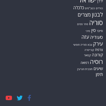
ירדן
כלכלה
כורדים
כטב"מים
לבנון
מצרים
סוריה
סחר סמים
סין
סייבר
סיני
עזה
סעודיה
עירק
צבא סוריה חופשי
צרפת
קונייטרה
קורונה
קטאר
רוסיה
רפואה
שיעים
תוכנית הגרעין
תימן