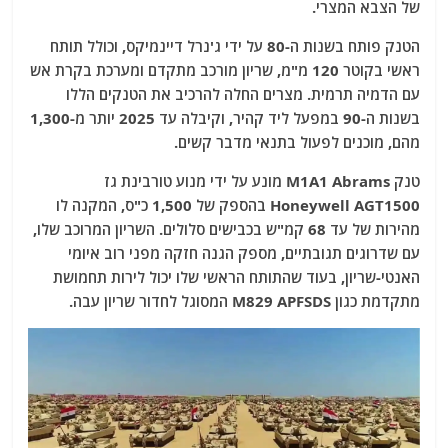
של הצבא המצרי.
הטנק פותח בשנות ה-80 על ידי ג'נרל דיינמיקס, וכולל תותח
ראשי בקוטר 120 מ"מ, שריון מורכב מתקדם ומערכת בקרת אש
עם הדמיה תרמית. מצרים החלה להרכיב את הטנקים הללו
בשנות ה-90 במפעל ליד קהיר, וקיבלה עד 2025 יותר מ-1,300
מהם, מוכנים לפעול בתנאי מדבר קשים.
טנק M1A1 Abrams מונע על ידי מנוע טורבינת גז
Honeywell AGT1500 בהספק של 1,500 כ"ס, המקנה לו
מהירות של עד 68 קמ"ש בכבישים סלולים. השריון המרוכב שלו,
עם שדרוגים תגובתיים, מספק הגנה חזקה מפני רוב איומי
האנטי-שריון, בעוד שהתותח הראשי שלו יכול לירות תחמושת
מתקדמת כגון M829 APFSDS המסוגל לחדור שריון עבה.