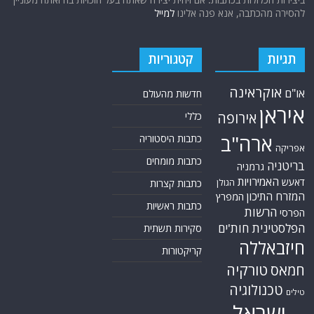
להסירה מהכתבה, אנא פנה אלינו
למייל
תגיות
קטגוריות
אוקראינה
או"ם
חדשות מהעולם
איראן
אירופה
כללי
ארה"ב
כתבות היסטוריה
אפריקה
כתבות מומחים
בריטניה
גרמניה
האמירויות
דאעש
הגולן
כתבות קצרות
המזרח התיכון
המפרץ
כתבות ראשיות
הרשות
הפרסי
הפלסטינית
חות'ים
סקירות תשתית
חיזבאללה
קריקטורות
טורקיה
חמאס
טכנולוגיה
טילים
ישראל