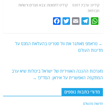
קרדיט: ערביכ דפנס קרדיט לתמונות: צבא מצרים ורשתות
חברתיות
F
T
E
T
W
a
w
m
el
h
c
itt
ai
e
at
e
er
l
g
s
←
טראמפ מאתגר את וול סטריט בהעלאת המכס על
b
ra
A
מדינות העולם
o
m
p
o
p
מערכות ההגנה האווירית של ישראל ביכולות שיא ערב
k
המתקפה האפשרית על איראן. הסד"כ!
→
מדורי כתבות נוספים
חדשות מהעולם