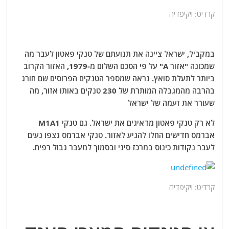
קרדיט: ויקיפדיה
במקביל, ישראל ציינה את תנועתם של טנקי פאטון לעבר מה
שמכונה "אזור A" על פי הסכם השלום מ-1979, האזור הקרוב
ביותר לתעלת סואץ. נראה שמספר הטנקים הפרוסים שם חורג
בהרבה מהמגבלה המותרת של 230 טנקים באותו אזור, מה
שעורר את זעמה של ישראל
לא רק טנקי פאטון מדאיגים את ישראל. גם טנקי M1A1
אברמס חדישים החלו להגיע לאזור. טנקי אברמס נצפו נעים
לעבר נקודות כינוס במרכז סיני ובסמוך למעבר גבול רפיח.
קרדיט: ויקיפדיה