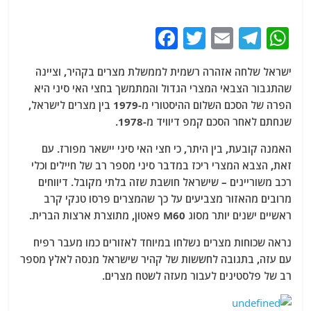
F
T
E
T
W
a
w
m
el
h
ישראל שלחה אזהרה רשמית לממשלת מצרים בקהיר, וציינה
c
itt
ai
e
at
שהתגבור הצבאי המצרי הגדול והמתמשך בחצי האי סיני היא
e
er
l
g
s
הפרה של הסכם השלום ההיסטורי מ-1979 בין מצרים לישראל,
b
ra
A
שנחתם לאחר הסכם קמפ דיוויד מ-1978.
o
m
p
האמנה קובעת, בין היתר, כי חצי האי סיני יישאר מפורז. עם
o
p
זאת, הצבא המצרי ריכז במדבר סיני מספר רב של חיילים וכלי
רכב משוריינים – שישראל חושבת שזה בלתי מקובל. דיווחים
k
מרובים מהאזור מצביעים על כך שהמצרים פרסו טנקי קרב
ראשיים ישנים יותר מסוג M60 פאטון, מתוצרת ארצות הברית.
נראה שכוחות מצרים נשלחו במיוחד לאזורים כמו מעבר רפיח
עם עזה, בתגובה לחששות של קהיר שישראל מנסה לאלץ מספר
רב של פלסטינים לעבור מעזה לשטח מצרים.