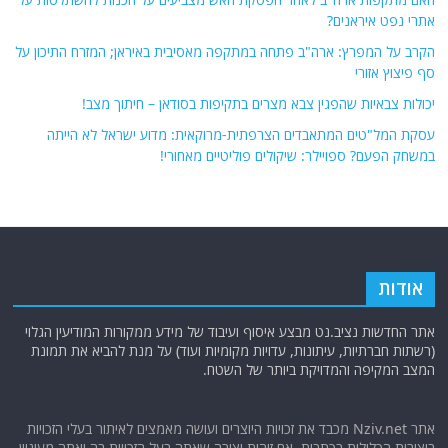
אתרי נפט איראנים?
הקרב על המפרץ: ארה"ב פתחה במתקפה מאסיבית באיראן; המזרח התיכון על
סף פיצוץ אזורי
יכולות צבאיות שהפגין צבא מצרים בתקיפות בסודאן – חיתוך מצב!
עסקת המל"טים המתאבדים הצרפתית-מרוקאית: מדוע ישראל לא הייתה
במשחק הפעם? ספויילר: שיקולים פוליטיים מאחורי!
אודות
אתר החדשות נציב.נט מבצע איסוף ועיבוד של מידע ממקורות המודיעין הגלוי
(רשתות חברתיות, עיתונות, עדויות מקומיות ועוד) על מנת להביא את תמונת
המצב המקיפה והמדויקת ביותר של השטח.
אתר Nziv.net מכבד את זכויות היוצרים ועושה מאמצים לאיתור בעלי הזכויות
ביצירות הכלולות בכתבות. אם זיהית יצירה שאתה בעל הזכויות בה ואתה מעוניין