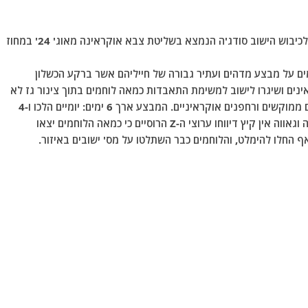
רבות ידובר על המבצע הצבאי המיוחד של צבא רוסיה לכיבוש הישוב סודג'ה הנמצא בשליטת צבא אוקראינה מאוג' 24' במחוז
גזמים על מבצע מדהים ועתיר גבורה של חייליהם אשר ברקע הכשלון
ינים ושיגרו לישוב למשימת התאבדות כמאה לוחמים בתוך צינור גז לא
פעיל. הללו הלכו בתוכו כ 12-15 ק"מ, מכופפים ומוגנים ממוקשים ורחפנים אוקראיניים. המבצע ארך 6 ימים: יומיים הלכו ו-4
ימים המתינו לפקודת ההסתערות, עד שלבסוף בשימחה וגאווה אין קיץ דיווחו ערוצי ה-Z הרוסיים כי כמאה הלוחמים יצאו
 החלו להימלט, והלוחמים כבר השתלטו על מס' ישובים באיזור.