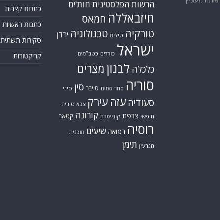
הרשות הפלסטינית
חות'ים
כתבות קצרות
חיזבאללה
חמאס
כתבות ראשיות
טורקיה
טכנולוגיה
ירדן
טילים
סקירות תשתית
ישראל
כורדים
כטב"מים
קריקטורות
לבנון
מצרים
כלכלה
סוריה
סין
סייבר
סיני
סחר סמים
עזה
עירק
סעודיה
צבא סוריה
קורונה
צרפת
קטאר
חופשי
קונייטרה
רוסיה
שיעים
רפואה
תוכנית
תימן
הגרעין