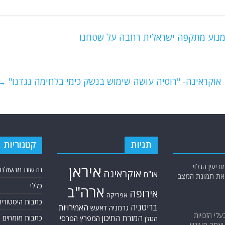
למנוע מתקפה ישראלית רחבה על שטחנו
אוקראינה- "רוסיה עושה שימוש בנשק כימי בלחימה נגדנו"
→
תגיות
קטגוריות
יעין הגלוי
איראן
חדשות מהעולם
אוקראינה
או"ם
א את תמונת המצב
כללי
ארה"ב
אירופה
אפריקה
כתבות היסטוריה
בריטניה
האמירויות
גרמניה
דאעש
בעלי הזכויות
המזרח התיכון
כתבות מומחים
המפרץ הפרסי
הגולן
אתה מעוניין