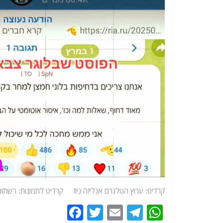
קרדיט: ערוץ הטלגרם אנליזה ניוז קרדיט לתמונות: רשתות
F
T
E
T
W