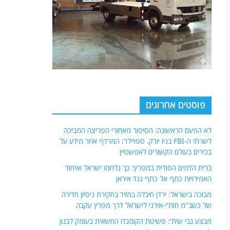
פוסטים אחרונים
לא הפעם הראשונה: הסיפור מאחורי הפריצה המביכה
לשרתי ה-FBI בניו יורק. ספויילר: המרדף אחר מידע על
בכירים בעולם הקשורים לאפשטיין
ברית הדמים הסודית במפרץ: כך נלחמו ישראל ואיחוד
האמירויות כתף אל כתף נגד איראן
מבוכה בישראל: ירדן חיבלה במזיד בחקירת ניסיון חדירה
של כשב"מ חות'י-אירני לישראל דרך מפרץ עקבה
מבצע נבי שית': פשיטת הקומנדו החשאית בעומק לבנון