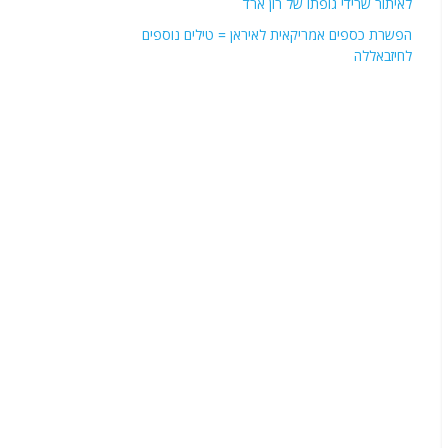
לאיתור שרידי גופתו של רון ארד
הפשרת כספים אמריקאית לאיראן = טילים נוספים
לחיזבאללה