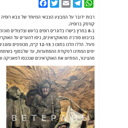
F
T
E
T
W
a
w
m
el
h
c
itt
ai
e
at
קורסק ברוסיה.
e
er
l
g
s
ב-8 במרץ בישרו בלוגרים רוסים ברעש וצלצולים מו
b
ra
A
בכיבוש סודג'ה מהאוקראינים, ניסו להערים על האוקרא
o
m
p
o
p
מהצינור, הפתיעו את האוקראינים שנכנסו לפאניקה ואף
k