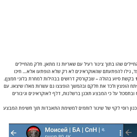
לים שהו בתוך צינור רעיל עם שאריות גז מתאן. חלק מהחיילים
ליעד, גילו להפתעתם שהאוקראינים לא רק שלא הופתעו אלא… חיכו
להם… (זאת לאחר שבלוגר צבאי רוסי פרסם עוד ב-1/3 בקשת סיוע בהולה – שבקורסק דרושים בבהילות למחרת בלוני חמצן).
פתח הופצץ ולכד את חלקם ובהמשך הופצצו גם עשרות מאלו שיצאו. עם
 ובתסכול על כי המבצע תוכנן ברשלנות, דלף לאוקראינים וגיבורים
כנון רוסי לקוי של שיגור לוחמים למשימת התאבדות תוך חשיפת המבצע