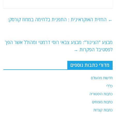
a
w
m
el
h
c
itt
ai
e
at
e
er
l
g
s
←
החזית האוקראינית : התפנית בלחימה במחוז קורסק:
b
ra
A
o
m
p
o
p
מבצע "הצינור": מבצע צבאי רוסי דרמטי ומהולל אשר הפך
לפסטיבל הפקרות
→
k
מדורי כתבות נוספים
חדשות מהעולם
כללי
כתבות היסטוריה
כתבות מומחים
כתבות קצרות