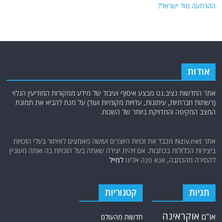
ההרתעה מול ישראל?
אודות
אתר החדשות נציב.נט מבצע איסוף ועיבוד של מידע ממקורות המודיעין הגלוי
(רשתות חברתיות, עיתונות, עדויות מקומיות ועוד) על מנת להביא את תמונת
המצב המקיפה והמדויקת ביותר של השטח.
אתר Nziv.net מכבד את זכויות היוצרים ועושה מאמצים לאיתור בעלי הזכויות
ביצירות הכלולות בכתבות. אם זיהית יצירה שאתה בעל הזכויות בה ואתה מעוניין
להסירה מהכתבה, אנא פנה אלינו
למייל
תגיות
קטגוריות
אוקראינה
או"ם
חדשות מהעולם