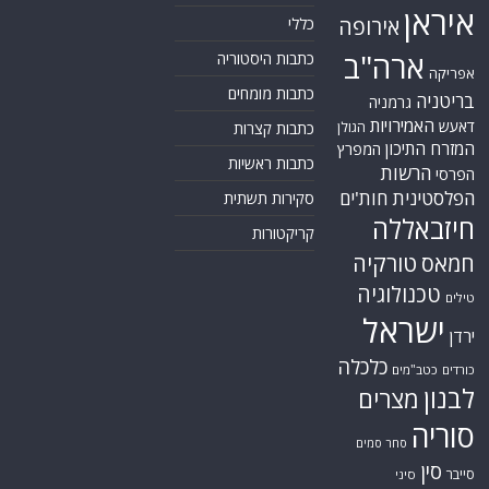
איראן
אירופה
כללי
ארה"ב
כתבות היסטוריה
אפריקה
כתבות מומחים
בריטניה
גרמניה
האמירויות
דאעש
הגולן
כתבות קצרות
המזרח התיכון
המפרץ
כתבות ראשיות
הרשות
הפרסי
הפלסטינית
חות'ים
סקירות תשתית
חיזבאללה
קריקטורות
טורקיה
חמאס
טכנולוגיה
טילים
ישראל
ירדן
כלכלה
כורדים
כטב"מים
לבנון
מצרים
סוריה
סחר סמים
סין
סייבר
סיני