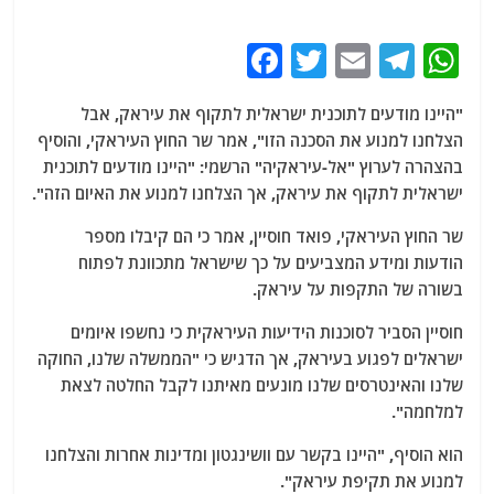
F
T
E
T
W
a
w
m
el
h
"היינו מודעים לתוכנית ישראלית לתקוף את עיראק, אבל
c
itt
ai
e
at
הצלחנו למנוע את הסכנה הזו", אמר שר החוץ העיראקי,
והוסיף
e
er
l
g
s
בהצהרה לערוץ "אל-עיראקיה" הרשמי: "היינו מודעים לתוכנית
b
ra
A
ישראלית לתקוף את עיראק, אך הצלחנו למנוע את האיום הזה".
o
m
p
שר החוץ העיראקי, פואד חוסיין, אמר כי הם קיבלו מספר
o
p
הודעות ומידע המצביעים על כך שישראל מתכוונת לפתוח
בשורה של התקפות על עיראק.
k
חוסיין הסביר לסוכנות הידיעות העיראקית כי נחשפו איומים
ישראלים לפגוע בעיראק, אך הדגיש כי "הממשלה שלנו, החוקה
שלנו והאינטרסים שלנו מונעים מאיתנו לקבל החלטה לצאת
למלחמה".
הוא הוסיף, "היינו בקשר עם וושינגטון ומדינות אחרות והצלחנו
למנוע את תקיפת עיראק".