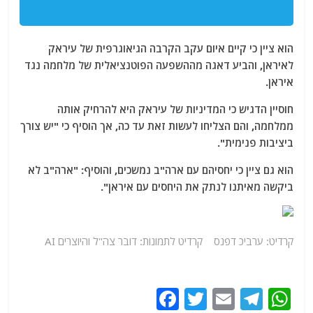
הוא ציין כי קיים איום עקב הקרבה הגיאוגרפית של עיראק
לאיראן, והביע דאגה מההשפעה הפוטנציאלית של מלחמה נגד
איראן.
חוסיין הדגיש כי המדיניות של עיראק היא להרחיק אותה
ממלחמה, והם הצליחו לעשות זאת עד כה, אך הוסיף כי "יש צורך
ביציבות פנימית".
הוא גם ציין כי יחסיהם עם ארה"ב נמשכים, והוסיף: "ארה"ב לא
ביקשה מאיתנו לנתק את היחסים עם איראן".
קרדיט: ערביכ דפנס קרדיט לתמונות: דובר צה"ל והיוצרים AI
F
T
E
T
W