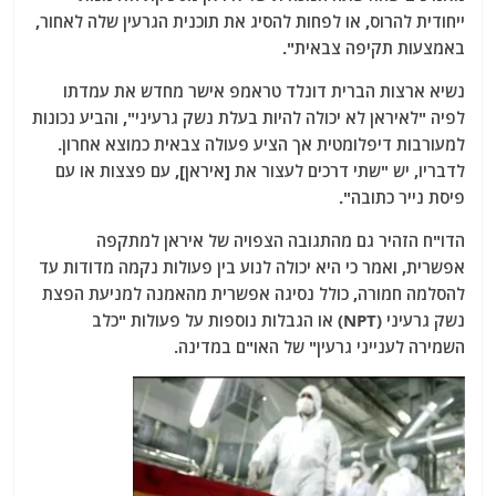
ייחודית להרוס, או לפחות להסיג את תוכנית הגרעין שלה לאחור,
באמצעות תקיפה צבאית".
נשיא ארצות הברית דונלד טראמפ אישר מחדש את עמדתו
לפיה "לאיראן לא יכולה להיות בעלת נשק גרעיני", והביע נכונות
למעורבות דיפלומטית אך הציע פעולה צבאית כמוצא אחרון.
לדבריו, יש "שתי דרכים לעצור את [איראן], עם פצצות או עם
פיסת נייר כתובה".
הדו"ח הזהיר גם מהתגובה הצפויה של איראן למתקפה
אפשרית, ואמר כי היא יכולה לנוע בין פעולות נקמה מדודות עד
להסלמה חמורה, כולל נסיגה אפשרית מהאמנה למניעת הפצת
נשק גרעיני (NPT) או הגבלות נוספות על פעולות "כלב
השמירה לענייני גרעין" של האו"ם במדינה.