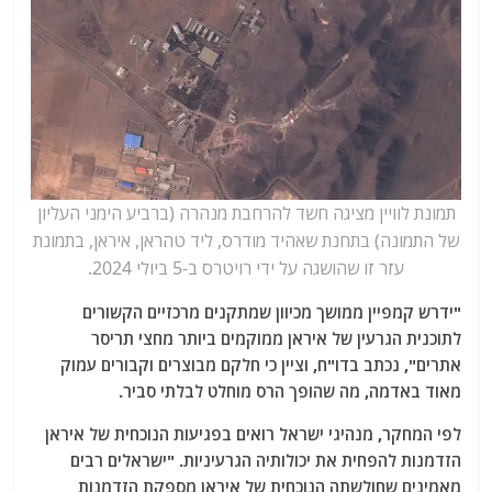
תמונת לוויין מציגה חשד להרחבת מנהרה (ברביע הימני העליון
של התמונה) בתחנת שאהיד מודרס, ליד טהראן, איראן, בתמונת
עזר זו שהושגה על ידי רויטרס ב-5 ביולי 2024.
"ידרש קמפיין ממושך מכיוון שמתקנים מרכזיים הקשורים
לתוכנית הגרעין של איראן ממוקמים ביותר מחצי תריסר
אתרים", נכתב בדו"ח, וציין כי חלקם מבוצרים וקבורים עמוק
מאוד באדמה, מה שהופך הרס מוחלט לבלתי סביר.
לפי המחקר, מנהיגי ישראל רואים בפגיעות הנוכחית של איראן
הזדמנות להפחית את יכולותיה הגרעיניות. "ישראלים רבים
מאמינים שחולשתה הנוכחית של איראן מספקת הזדמנות