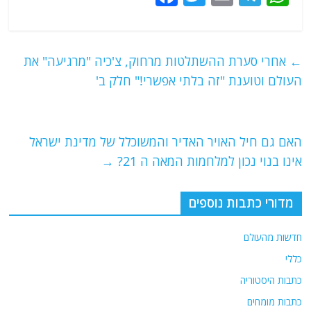
a
w
m
el
h
c
itt
ai
e
at
e
er
l
g
s
←
אחרי סערת ההשתלטות מרחוק, צ'כיה "מרגיעה" את
b
ra
A
העולם וטוענת "זה בלתי אפשרי!" חלק ב'
o
m
p
o
p
האם גם חיל האויר האדיר והמשוכלל של מדינת ישראל
k
אינו בנוי נכון למלחמות המאה ה 21?
→
מדורי כתבות נוספים
חדשות מהעולם
כללי
כתבות היסטוריה
כתבות מומחים