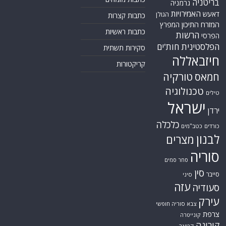
בריטניה
גרמניה
האמירויות
דאעש
הגולן
כתבות קצרות
המזרח התיכון
המפרץ
כתבות ראשיות
הרשות
הפרסי
הפלסטינית
חות'ים
סקירות תשתית
חיזבאללה
קריקטורות
טורקיה
חמאס
טכנולוגיה
טילים
ישראל
ירדן
כלכלה
כורדים
כטב"מים
לבנון
מצרים
סוריה
סחר סמים
סין
סייבר
סיני
עזה
סעודיה
עירק
צבא סוריה חופשי
צרפת
קונייטרה
קורונה
קטאר