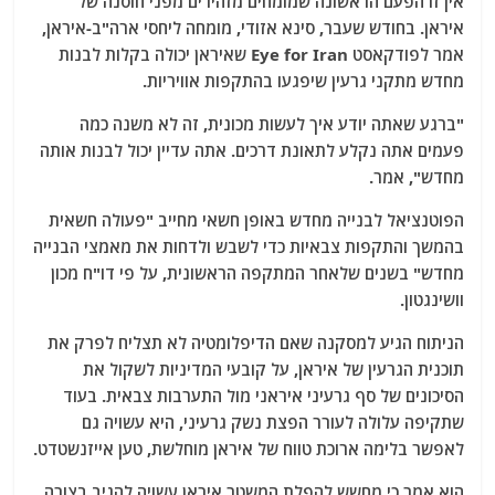
אין זו הפעם הראשונה שמומחים מזהירים מפני חוסנה של
איראן. בחודש שעבר, סינא אזודי, מומחה ליחסי ארה"ב-איראן,
אמר לפודקאסט Eye for Iran שאיראן יכולה בקלות לבנות
מחדש מתקני גרעין שיפגעו בהתקפות אוויריות.
"ברגע שאתה יודע איך לעשות מכונית, זה לא משנה כמה
פעמים אתה נקלע לתאונת דרכים. אתה עדיין יכול לבנות אותה
מחדש", אמר.
הפוטנציאל לבנייה מחדש באופן חשאי מחייב "פעולה חשאית
בהמשך והתקפות צבאיות כדי לשבש ולדחות את מאמצי הבנייה
מחדש" בשנים שלאחר המתקפה הראשונית, על פי דו"ח מכון
וושינגטון.
הניתוח הגיע למסקנה שאם הדיפלומטיה לא תצליח לפרק את
תוכנית הגרעין של איראן, על קובעי המדיניות לשקול את
הסיכונים של סף גרעיני איראני מול התערבות צבאית. בעוד
שתקיפה עלולה לעורר הפצת נשק גרעיני, היא עשויה גם
לאפשר בלימה ארוכת טווח של איראן מוחלשת, טען אייזנשטדט.
הוא אמר כי מחשש להפלת המשטר איראן עשויה להגיב בצורה