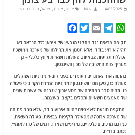
,
,
,
14/03/2025
Nziv
איראן
ארה"ב
ישראל
תוכנית הגרעין
F
T
E
T
W
a
w
m
el
h
תקיפה צבאית נגד מתקני הגרעין של איראן ככל הנראה לא
c
itt
ai
e
at
תהיה אירוע בודד, אלא תסמן את תחילתו של מערכה ממושכת
e
er
l
g
s
הכוללת תקיפות צבאיות, פעולות חשאיות ולחץ כלכלי – כך
b
ra
A
מעריך צוות החשיבה של מכון וושינגטון.
o
m
p
בהתווה את האתגרים העומדים בפני קובעי מדיניות השוקלים
o
p
פעולה כזו, טען מכון וושינגטון למדיניות המזרח הקרוב כי פעולה
כזו תהיה סבב הפתיחה של מסע ארוך שנבנה על עשרות שנים
k
של מאמצים חשאיים ותסלים בקצב ובעוצמה.
"התקפה מונעת לא צפויה להיות אירוע בודד, אלא סבב פתיחה
של מערכה ארוכה שמפעילה תקיפות צבאיות, פעולה חשאית,
כמו גם מרכיבים כלכליים, מידעיים ושאר גורמים של כוח לאומי",
נכתב בדו"ח.