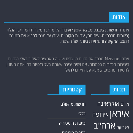
אודות
אתר החדשות נציב.נט מבצע איסוף ועיבוד של מידע ממקורות המודיעין הגלוי
(רשתות חברתיות, עיתונות, עדויות מקומיות ועוד) על מנת להביא את תמונת
המצב המקיפה והמדויקת ביותר של השטח.
אתר Nziv.net מכבד את זכויות היוצרים ועושה מאמצים לאיתור בעלי הזכויות
ביצירות הכלולות בכתבות. אם זיהית יצירה שאתה בעל הזכויות בה ואתה מעוניין
להסירה מהכתבה, אנא פנה אלינו
למייל
תגיות
קטגוריות
אוקראינה
או"ם
חדשות מהעולם
איראן
אירופה
כללי
ארה"ב
כתבות היסטוריה
אפריקה
כתבות מומחים