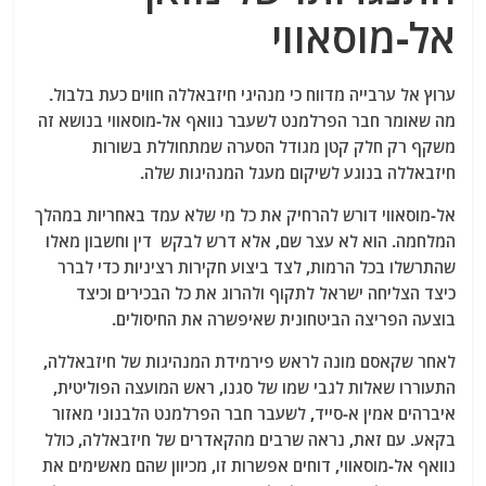
אל-מוסאווי
ערוץ אל ערבייה מדווח כי מנהיגי חיזבאללה חווים כעת בלבול.
מה שאומר חבר הפרלמנט לשעבר נוואף אל-מוסאווי בנושא זה
משקף רק חלק קטן מגודל הסערה שמתחוללת בשורות
חיזבאללה בנוגע לשיקום מעגל המנהיגות שלה.
אל-מוסאווי דורש להרחיק את כל מי שלא עמד באחריות במהלך
המלחמה. הוא לא עצר שם, אלא דרש לבקש דין וחשבון מאלו
שהתרשלו בכל הרמות, לצד ביצוע חקירות רציניות כדי לברר
כיצד הצליחה ישראל לתקוף ולהרוג את כל הבכירים וכיצד
בוצעה הפריצה הביטחונית שאיפשרה את החיסולים.
לאחר שקאסם מונה לראש פירמידת המנהיגות של חיזבאללה,
התעוררו שאלות לגבי שמו של סגנו, ראש המועצה הפוליטית,
איברהים אמין א-סייד, לשעבר חבר הפרלמנט הלבנוני מאזור
בקאע. עם זאת, נראה שרבים מהקאדרים של חיזבאללה, כולל
נוואף אל-מוסאווי, דוחים אפשרות זו, מכיוון שהם מאשימים את