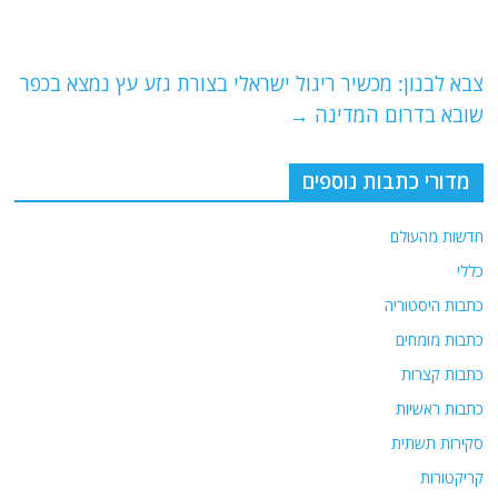
b
ra
A
o
m
p
o
p
צבא לבנון: מכשיר ריגול ישראלי בצורת גזע עץ נמצא בכפר
שובא בדרום המדינה
→
k
מדורי כתבות נוספים
חדשות מהעולם
כללי
כתבות היסטוריה
כתבות מומחים
כתבות קצרות
כתבות ראשיות
סקירות תשתית
קריקטורות