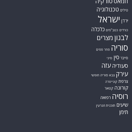
טורקיה
חמאס
טכנולוגיה
טילים
ישראל
ירדן
כלכלה
כורדים
כטב"מים
לבנון
מצרים
סוריה
סחר סמים
סין
סייבר
סיני
עזה
סעודיה
עירק
צבא סוריה חופשי
צרפת
קונייטרה
קורונה
קטאר
רוסיה
רפואה
שיעים
תוכנית הגרעין
תימן