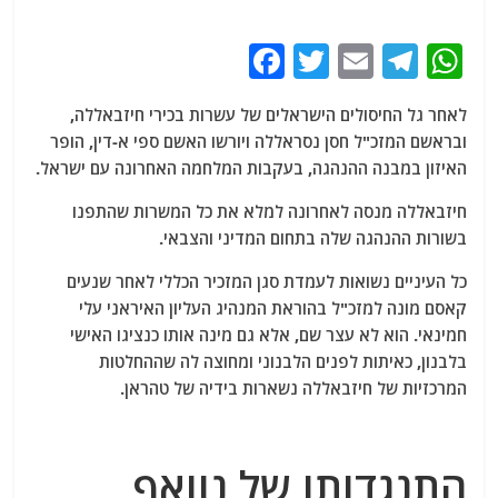
F
T
E
T
W
a
w
m
el
h
לאחר גל החיסולים הישראלים של עשרות בכירי חיזבאללה,
c
itt
ai
e
at
ובראשם המזכ"ל חסן נסראללה ויורשו האשם ספי א-דין, הופר
e
er
l
g
s
האיזון במבנה ההנהגה, בעקבות המלחמה האחרונה עם ישראל.
b
ra
A
חיזבאללה מנסה לאחרונה למלא את כל המשרות שהתפנו
o
m
p
בשורות ההנהגה שלה בתחום המדיני והצבאי.
o
p
כל העיניים נשואות לעמדת סגן המזכיר הכללי לאחר שנעים
k
קאסם מונה למזכ"ל בהוראת המנהיג העליון האיראני עלי
חמינאי. הוא לא עצר שם, אלא גם מינה אותו כנציגו האישי
בלבנון, כאיתות לפנים הלבנוני ומחוצה לה שההחלטות
המרכזיות של חיזבאללה נשארות בידיה של טהראן.
התנגדותו של נוואף