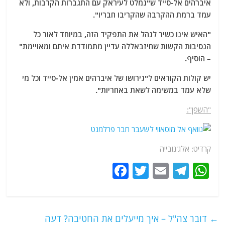
איברהים אל-סייד ש"נמלט לעיראק עם התגברות הקרבות, ולא
עמד ברמת ההקרבה שהקריבו חבריו".
"האיש אינו כשיר לנהל את התפקיד הזה, במיוחד לאור כל
הנסיבות הקשות שחיזבאללה עדיין מתמודדת איתם ומאויימת"
– הוסיף.
יש קולות הקוראים ל"גירושו של איברהים אמין אל-סייד וכל מי
שלא עמד במשימה לשאת באחריות".
"השפן":
קרדיט: אלג'נובייה
F
T
E
T
W
a
w
m
el
h
c
itt
ai
e
at
e
er
l
g
s
←
דובר צה"ל – איך מייעלים את החטיבה? דעה