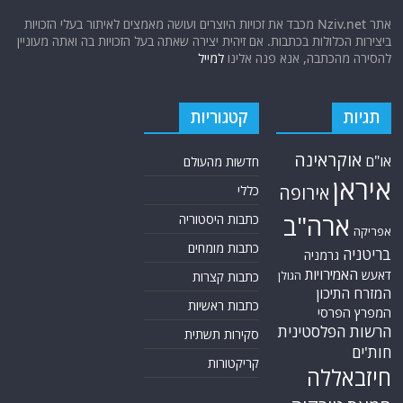
אתר Nziv.net מכבד את זכויות היוצרים ועושה מאמצים לאיתור בעלי הזכויות
ביצירות הכלולות בכתבות. אם זיהית יצירה שאתה בעל הזכויות בה ואתה מעוניין
להסירה מהכתבה, אנא פנה אלינו
למייל
תגיות
קטגוריות
אוקראינה
או"ם
חדשות מהעולם
איראן
אירופה
כללי
ארה"ב
כתבות היסטוריה
אפריקה
כתבות מומחים
בריטניה
גרמניה
האמירויות
דאעש
הגולן
כתבות קצרות
המזרח התיכון
כתבות ראשיות
המפרץ הפרסי
הרשות הפלסטינית
סקירות תשתית
חות'ים
קריקטורות
חיזבאללה