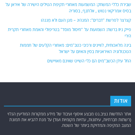
שבירת כללי המשחק: המשמעות מאחורי תקיפת הטילים הישירה של איראן על
בסיס אמריקאי נטוש , אלתנף, בסוריה
קצרצר לפרשת "דברים": המנהיג – מגן העם ולא מְגנהו
פייק ניוז ברשת: השמועות על "חיסול מוסד" בטריפולי והאמת מאחורי תקרית
הירי
בינה מלאכותית, לוויינים ורכיבי כטב"מים: מאחורי הקלעים של חממות
הטכנולוגיה האיראניות בסין והאיום על ישראל
החל עידן הכשב"מים הם כלי השייט שאינם מאויישים
אודות
אתר החדשות נציב.נט מבצע איסוף ועיבוד של מידע ממקורות המודיעין הגלוי
(רשתות חברתיות, עיתונות, עדויות מקומיות ועוד) על מנת להביא את תמונת
המצב המקיפה והמדויקת ביותר של השטח.