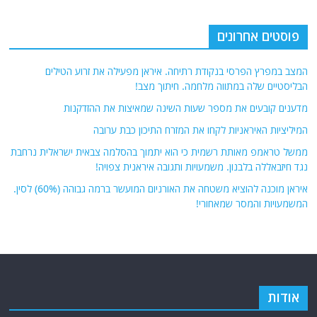
פוסטים אחרונים
המצב במפרץ הפרסי בנקודת רתיחה. איראן מפעילה את זרוע הטילים
הבליסטיים שלה במתווה מלחמה. חיתוך מצב!
מדענים קובעים את מספר שעות השינה שמאיצות את ההזדקנות
המיליציות האיראניות לקחו את המזרח התיכון כבת ערובה
ממשל טראמפ מאותת רשמית כי הוא יתמוך בהסלמה צבאית ישראלית נרחבת
נגד חיזבאללה בלבנון. משמעויות ותגובה איראנית צפויה!
איראן מוכנה להוציא משטחה את האורניום המועשר ברמה גבוהה (60%) לסין.
המשמעויות והמסר שמאחורי!
אודות