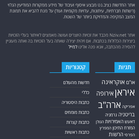
אתר החדשות נציב.נט מבצע איסוף ועיבוד של מידע ממקורות המודיעין הגלוי
(רשתות חברתיות, עיתונות, עדויות מקומיות ועוד) על מנת להביא את תמונת
המצב המקיפה והמדויקת ביותר של השטח.
אתר Nziv.net מכבד את זכויות היוצרים ועושה מאמצים לאיתור בעלי הזכויות
ביצירות הכלולות בכתבות. אם זיהית יצירה שאתה בעל הזכויות בה ואתה מעוניין
להסירה מהכתבה, אנא פנה אלינו
למייל
תגיות
קטגוריות
אוקראינה
או"ם
חדשות מהעולם
איראן
אירופה
כללי
ארה"ב
כתבות היסטוריה
אפריקה
כתבות מומחים
בריטניה
גרמניה
האמירויות
דאעש
הגולן
כתבות קצרות
המזרח התיכון
המפרץ
כתבות ראשיות
הרשות
הפרסי