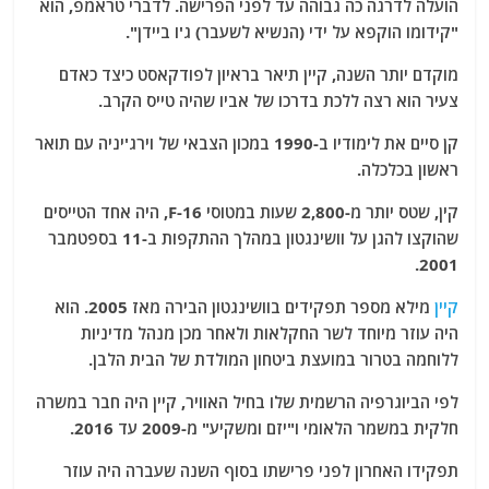
הועלה לדרגה כה גבוהה עד לפני הפרישה. לדברי טראמפ, הוא
"קידומו הוקפא על ידי (הנשיא לשעבר) ג'ו ביידן".
מוקדם יותר השנה, קיין תיאר בראיון לפודקאסט כיצד כאדם
צעיר הוא רצה ללכת בדרכו של אביו שהיה טייס הקרב.
קן סיים את לימודיו ב-1990 במכון הצבאי של וירג'יניה עם תואר
ראשון בכלכלה.
קין, שטס יותר מ-2,800 שעות במטוסי F-16, היה אחד הטייסים
שהוקצו להגן על וושינגטון במהלך ההתקפות ב-11 בספטמבר
2001.
קיין
מילא מספר תפקידים בוושינגטון הבירה מאז 2005. הוא
היה עוזר מיוחד לשר החקלאות ולאחר מכן מנהל מדיניות
ללוחמה בטרור במועצת ביטחון המולדת של הבית הלבן.
לפי הביוגרפיה הרשמית שלו בחיל האוויר, קיין היה חבר במשרה
חלקית במשמר הלאומי ו"יזם ומשקיע" מ-2009 עד 2016.
תפקידו האחרון לפני פרישתו בסוף השנה שעברה היה עוזר