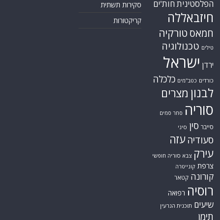
הפלסטינית
חות'ים
סקירות תשתית
חיזבאללה
קריקטורות
טורקיה
חמאס
טכנולוגיה
טילים
ישראל
ירדן
כלכלה
כורדים
כטב"מים
לבנון
מצרים
סוריה
סחר סמים
סין
סייבר
סיני
עזה
סעודיה
עירק
צבא סוריה חופשי
צרפת
קונייטרה
קורונה
קטאר
רוסיה
רפואה
שיעים
תוכנית הגרעין
תימן