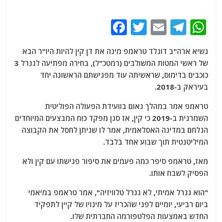
F
T
E
T
W
a
w
m
el
h
נשיא ארה"ב דונלד טראמפ מינה את דן קין להיות היו"ר הבא
c
itt
ai
e
at
של ראשי המטות המשולבים (רמטכ"ל), בחירה מפתיעה לגנרל 3
e
er
l
g
s
כוכבים בדימוס, שראשיתה עוד מפגישתם הראשונה יחד
b
ra
A
בעיראק ב-2018.
o
m
p
טראמפ אמר במהלך נאום בוועידת הפעולה הפוליטית
o
p
השמרנית ב-2019 כי קין, אז סגן מפקד כוח המבצעים המיוחדים
הנלחם במדינה האסלאמית, אמר לו שניתן לחסל את הקבוצה
k
המיליטנטית תוך שבוע אחד בלבד.
מאז, טראמפ סיפר כמה פעמים את סיפור פגישתו עם קין ולא
הפסיק לשבח אותו.
"הוא גנרל אמיתי, לא גנרל טלוויזיה", אמר טראמפ במיאמי
ביום רביעי, יומיים לפני שהכריז על מינויו של קיין לתפקיד
החדש באמצעות הפלטפורמה החברתית שלו.