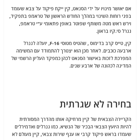
אם יאושר מינויו על ידי הסנאט, קין ייקח פיקוד על צבא שעומד
בפני רוחות השינוי במהלך החודש הראשון של טראמפ בתפקיד,
וירש ראש מטה משותף שפוטר באופן פתאומי ע"י טראמפ,
גנרל סי.קיו בראון.
קין, טייס קרב בדימוס , שהטיס מטוסי F-16, יועלה לגנרל
ארבעה כוכבים. לאחר מכן הוא יצטרך להתמודד עם המשימה
המפרכת לזכות באישור הסנאט לכהן כמפקד העליון הרשמי של
המדינה לכהונה של ארבע שנים.
בחירה לא שגרתית
הקריירה הצבאית של קיין מרחיקה אותו מהדרך המסורתית
להיות היועץ הצבאי הבכיר של הנשיא. כמו גנרלים ואדמירלים
שעמדו בראש פיקוד קרבי או ענף שירות צבאי, קיין מעולם לא