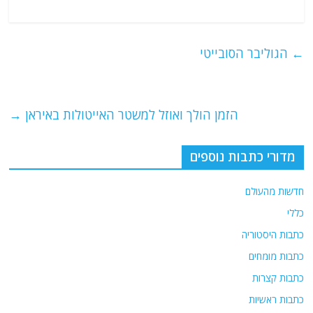
a
w
m
el
h
c
itt
ai
e
at
e
er
l
g
s
←
הגוליבר הסובייטי
b
ra
A
o
m
p
o
p
הזמן הולך ואוזל למשטר האייטולות באיראן
→
k
מדורי כתבות נוספים
חדשות מהעולם
כללי
כתבות היסטוריה
כתבות מומחים
כתבות קצרות
כתבות ראשיות