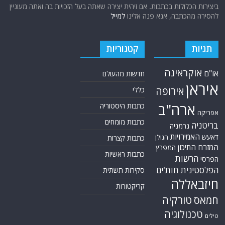
ביצירות הכלולות בכתבות. אם זיהית יצירה שאתה בעל הזכויות בה ואתה מעוניין
להסירה מהכתבה, אנא פנה אלינו
למייל
תגיות
קטגוריות
אוקראינה
או"ם
חדשות מהעולם
איראן
אירופה
כללי
ארה"ב
כתבות היסטוריה
אפריקה
כתבות מומחים
בריטניה
גרמניה
האמירויות
דאעש
הגולן
כתבות קצרות
המזרח התיכון
המפרץ
כתבות ראשיות
הרשות
הפרסי
הפלסטינית
חות'ים
סקירות תשתית
חיזבאללה
קריקטורות
טורקיה
חמאס
טכנולוגיה
טילים