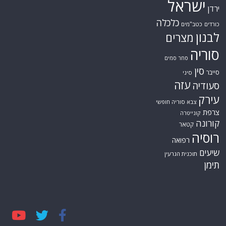
ישראל
ירדן
כלכלה
כורדים
כטב"מים
לבנון
מצרים
סוריה
סחר סמים
סין
סייבר
סיני
עזה
סעודיה
עירק
צבא סוריה חופשי
צרפת
קונייטרה
קורונה
קטאר
רוסיה
רפואה
שיעים
תוכנית הגרעין
תימן