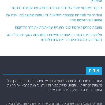
אפשטיין
דו-קרב בשחקים: תיעוד של יירוט כטב"ם רוסי חדש עם מוקש נגד טנקים
הפדיחה של משמרות המהפכה האיראנים: זרעו מאות מוקשים בים, איבדו את
המפה ויצרו לעצמם מצור
מאבקת פרחים לאריכות ימים: התגלית שמאתגרת את חקר ההזדקנות
מלחמות האגו בצמרת הביטחונית נמשכות במלוא עוזם: כשקרבות היח"צ של
ראשי המערכת מחליפים את האחראיות הלאומית
אודות
אתר החדשות נציב.נט מבצע איסוף ועיבוד של מידע ממקורות המודיעין הגלוי
(רשתות חברתיות, עיתונות, עדויות מקומיות ועוד) על מנת להביא את תמונת
המצב המקיפה והמדויקת ביותר של השטח.
אתר Nziv.net מכבד את זכויות היוצרים ועושה מאמצים לאיתור בעלי הזכויות