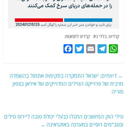
קרדיט: בלדי ניוז קרדיט לתמונות:
F
T
E
T
W
a
w
m
el
h
c
itt
ai
e
at
e
er
l
g
s
←
דיווחים: ישראל התמקדה בתקיפות אתמול בהשמדה
b
ra
A
מרבית של פרוייקט הטילים המדוייקים של איראן בצפון
o
m
p
סוריה
o
p
k
טילי הוק המיושנים התגלו כבעלי יכולת טובה ליירוט טילים
וכטב"מים רוסיים במערכה באוקראינה
→