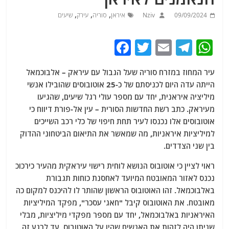
,
,
,
09/09/2024
Nziv
איראן
סוריה
עירק
שיעים
F
T
E
T
W
a
w
m
el
h
עיר המחוז במזרח סוריה שעל הגבול עם עיראק – אלבוכמאל
c
itt
ai
e
at
הייתה עדה היום לכניסתם של כ-25 אוטובוסים שהובילו אנשי
e
er
l
g
s
מיליציה איראנית, יחד עם מספר עולי רגל שיעים, שהגיעו
b
ra
A
מעיראק. כתב רשת החדשות הסורית – עין אל-פורת דיווח כי
אוטובוסים אלו נכנסו לעיר תחת חיפוי של כלי רכב השייכים
o
m
p
למיליציות איראניות, מה שמאשר את התיאום הביטחוני ההדוק
o
p
בין שני הצדדים.
k
ראוי לציין כי אוטובוס הנושא לוחית רישוי עיראקית מהעיר כירכוכ
נכנס לאזור המאובטח המיועד לאחסנת כוחות תגבורת
באלבוכמאל. זהו האוטובוס הראשון שהותר לו להיכנס למקום כה
מאובטח. את האוטובוס קיבל "חאג' עסכר", מפקד המיליציות
האיראניות באלבוכמאל, יחד עם מספר מפקדי מיליציות, מבלי
שניתן היה לזהות את האנשים שהיו על האוטובוס ,עד לרגע זה.