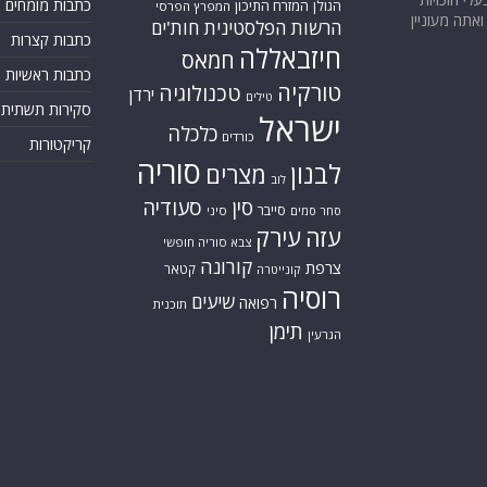
כתבות מומחים
המזרח התיכון
הגולן
המפרץ הפרסי
אתה מעוניין
הרשות הפלסטינית
חות'ים
כתבות קצרות
חיזבאללה
חמאס
כתבות ראשיות
טורקיה
טכנולוגיה
ירדן
טילים
סקירות תשתית
ישראל
כלכלה
כורדים
קריקטורות
סוריה
לבנון
מצרים
לוב
סין
סעודיה
סייבר
סחר סמים
סיני
עזה
עירק
צבא סוריה חופשי
קורונה
צרפת
קטאר
קונייטרה
רוסיה
שיעים
רפואה
תוכנית
תימן
הגרעין