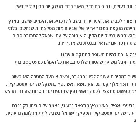
יים ביותר בעולם, וגם לוקח חלק מאוד גדול מנשק יום הדין של ישראל
יה צורך לכבוש את העיר יריחו בשביל להכניע את העמים שישבו בארץ
א הייתה מוקפת במבוך אדיר של שבע חומות מפלצתיות שנחשבו בלתי
 להשתמש בנשק יום הדין, הוא מורה על עם ישראל להסתובב סביב
ט קרסו ועם ישראל נכנס וכבש את יריחו.
דינה אויבת להיות חשופה למתקפות שלנו.
די סודי אבל משוער שהטווח שלו סובב את כל העולם כמעט בסביבות
ך במהירות עצומה לכיוון המטרה, וכשהוא מעל המטרה הוא פשוט
3800 קילו.
אמת פשוט מתפצל לכמה ראשי נפץ שמתפזרים למטרות שהונחו מראש
רעיני ואפילו ראש נפץ מתפצל גרעיני, נאמר על היריחו בקונגרס
האמריקאי בשנת 2014, שטיל יריחו אחד וראש נפץ גרעיני של עד 2000 קילו מספיק לישראל בשביל לתת מהלומה גרעינית
.