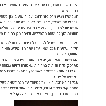
a
w
m
el
h
ה"יריחו-3", נחשב, כנראה, לאחד הטילים העוצמת
c
itt
ai
e
at
ברירת שמשון.
e
er
l
g
s
השם שלו מגיע מהסיפור התנכי עם יהושוע בן נון, כשה
b
ra
A
ולכבוש את ישראל, אבל יריחו לא הייתה סתם עיר, הי
אפשריות לשבירה, יהושוע אז מנהיג עם ישראל מחליט
o
m
p
החומות תוך כדי שהם מתפללים, ולאחר מכן החומות פשו
o
p
טיל יריחו נועד בשביל לשבור כל ביצור, ולגרום לכל מ
k
היריחו שלוש הוא כלי שאין עליו יותר מדי מידע, הוא 
ה13,000 ק"מ.
הוא משוגר מהאדמה, יוצא מהאטמוספירה שם הוא ממשי
מתרסק עליה חזיתית במהירות שאמורה להיות גבוהה יותר מ15 אלף קמ"ש, הוא נושא ראש נפץ במשקל של עד 
ויש לו גם אופציה לשאת ראש נפץ מתפצל, שברגע ה
ומקשים על יירוט.
אבל זה לא הכל, הוא יוצר במיוחד על מנת לשאת נשק ג
בכל המזרח התיכון, בואו נראה מי ירצה לקבל אחד כזה