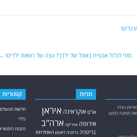
מתי לכלול אבטיח באוכל של ילדך? עצה של רופאת ילדים!
→
תגיות
קטגוריות
יעין הגלוי
איראן
חדשות מהעולם
אוקראינה
או"ם
א את תמונת המצב
כללי
ארה"ב
אירופה
אפריקה
כתבות היסטוריה
בריטניה
האמירויות
גרמניה
דאעש
בעלי הזכויות