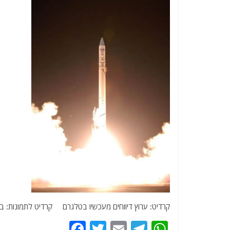
קרדיט: ערוץ דיווחים מעכשיו בטלגרם קרדיט לתמונות: בא
F
T
E
T
W