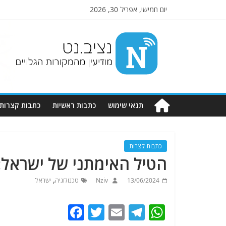
יום חמישי, אפריל 30, 2026
Nziv.net
מודיעין
מהמקורות
הגלויים
תנאי שימוש
כתבות ראשיות
כתבות קצרות
כתבות קצרות
הטיל האימתני של ישראל: יריחו-3 . סתם רצ
,
13/06/2024
Nziv
טכנולוגיה
ישראל
F
T
E
T
W