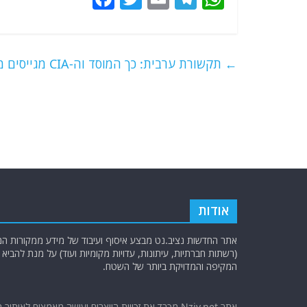
a
w
m
el
h
c
itt
ai
e
at
e
er
l
g
s
←
תקשורת ערבית: כך המוסד וה-CIA מגייסים מרגלים!
b
ra
A
o
m
p
o
p
k
אודות
אתר החדשות נציב.נט מבצע איסוף ועיבוד של מידע ממקורות המוד
(רשתות חברתיות, עיתונות, עדויות מקומיות ועוד) על מנת להבי
המקיפה והמדויקת ביותר של השטח.
אתר Nziv.net מכבד את זכויות היוצרים ועושה מאמצים לאיתור 