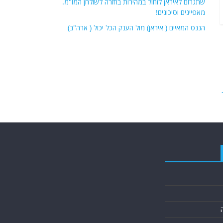
שתגרום לאיראן לזחול במהירות בחזרה לשולחן המו"מ.
מאפיינים וסיכונים!
הננס המאיים ( איראן) מול הענק הכל יכול ( ארה"ב)