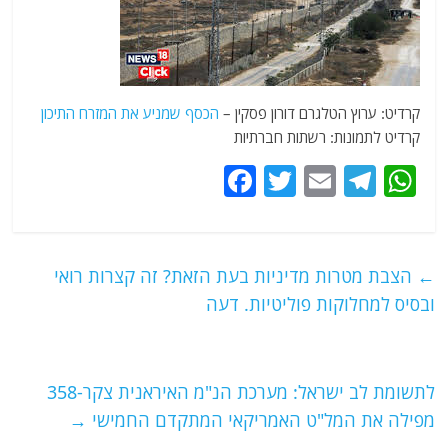
קרדיט: ערוץ הטלגרם דורון פסקין –
הכסף שמניע את המזרח התיכון
קרדיט לתמונות: רשתות חברתיות
F
T
E
T
W
a
w
m
el
h
c
itt
ai
e
at
e
er
l
g
s
←
הצבת מטרות מדיניות בעת הזאת? זה קצרות רואי
b
ra
A
ובסיס למחלוקות פוליטיות. דעה
o
m
p
o
p
לתשומת לב ישראל: מערכת הנ"מ האיראנית צקר-358
k
מפילה את המל"ט האמריקאי המתקדם החמישי
→