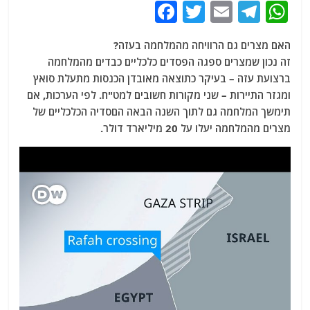
F
T
E
T
W
a
w
m
el
h
האם מצרים גם הרוויחה מהמלחמה בעזה?
c
itt
ai
e
at
זה נכון שמצרים ספגה הפסדים כלכליים כבדים מהמלחמה
e
er
l
g
s
ברצועת עזה – בעיקר כתוצאה מאובדן הכנסות מתעלת סואץ
b
ra
A
ומגזר התיירות – שני מקורות חשובים למט"ח. לפי הערכות, אם
תימשך המלחמה גם לתוך השנה הבאה הםסדיה הכלכליים של
o
m
p
מצרים מהמלחמה יעלו על 20 מיליארד דולר.
o
p
k