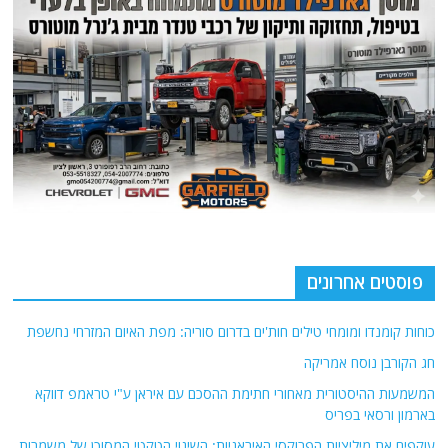
פוסטים אחרונים
כוחות קומנדו ומומחי טילים חות'ים בדרום סוריה: מפת האיום המזרחי נחשפת
חג הקורבן נוסח אמריקה
המשמעות ההיסטורית מאחורי חתימת ההסכם עם איראן ע"י טראמפ דווקא
בארמון ורסאי בפריס
עוקפים את מיליציות הפרוקסי האיראניות: השינוי הטקטי המסוכן של משמרות