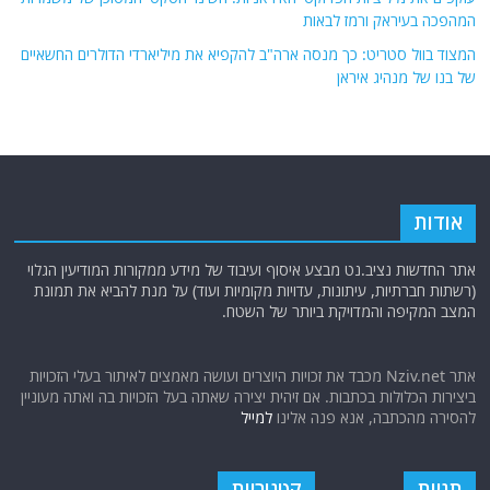
המהפכה בעיראק ורמז לבאות
המצוד בוול סטריט: כך מנסה ארה"ב להקפיא את מיליארדי הדולרים החשאיים
של בנו של מנהיג איראן
אודות
אתר החדשות נציב.נט מבצע איסוף ועיבוד של מידע ממקורות המודיעין הגלוי
(רשתות חברתיות, עיתונות, עדויות מקומיות ועוד) על מנת להביא את תמונת
המצב המקיפה והמדויקת ביותר של השטח.
אתר Nziv.net מכבד את זכויות היוצרים ועושה מאמצים לאיתור בעלי הזכויות
ביצירות הכלולות בכתבות. אם זיהית יצירה שאתה בעל הזכויות בה ואתה מעוניין
להסירה מהכתבה, אנא פנה אלינו
למייל
תגיות
קטגוריות