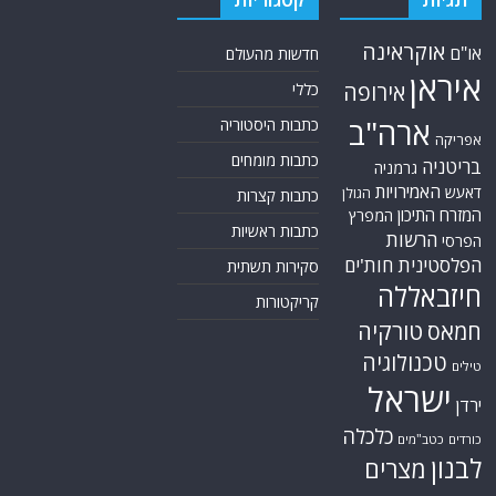
אוקראינה
או"ם
חדשות מהעולם
איראן
אירופה
כללי
ארה"ב
כתבות היסטוריה
אפריקה
כתבות מומחים
בריטניה
גרמניה
האמירויות
דאעש
הגולן
כתבות קצרות
המזרח התיכון
המפרץ
כתבות ראשיות
הרשות
הפרסי
הפלסטינית
חות'ים
סקירות תשתית
חיזבאללה
קריקטורות
טורקיה
חמאס
טכנולוגיה
טילים
ישראל
ירדן
כלכלה
כורדים
כטב"מים
לבנון
מצרים