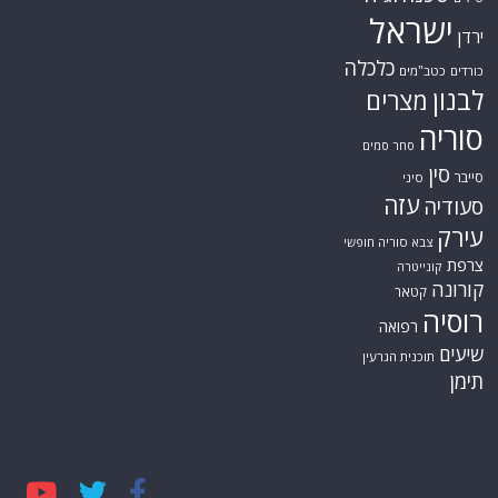
ישראל
ירדן
כלכלה
כורדים
כטב"מים
לבנון
מצרים
סוריה
סחר סמים
סין
סייבר
סיני
עזה
סעודיה
עירק
צבא סוריה חופשי
צרפת
קונייטרה
קורונה
קטאר
רוסיה
רפואה
שיעים
תוכנית הגרעין
תימן