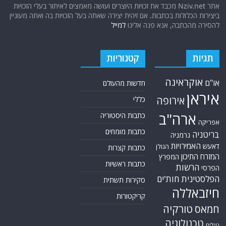
אתר Nziv.net מכבד את זכויות היוצרים ועושה מאמצים לאיתור בעלי הזכויות
ביצירות הכלולות בכתבות. אם זיהית יצירה שאתה בעל הזכויות בה ואתה מעוניין
להסירה מהכתבה, אנא פנה אלינו
למייל
תגיות
קטגוריות
אוקראינה
או"ם
חדשות מהעולם
איראן
אירופה
כללי
ארה"ב
כתבות היסטוריה
אפריקה
כתבות מומחים
בריטניה
גרמניה
האמירויות
דאעש
הגולן
כתבות קצרות
המזרח התיכון
המפרץ
כתבות ראשיות
הרשות
הפרסי
הפלסטינית
חות'ים
סקירות תשתית
חיזבאללה
קריקטורות
טורקיה
חמאס
טכנולוגיה
טילים