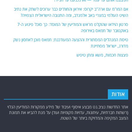
אם המו"מ עם ארה"ב יקרוס: איראן והחות'ים כבר ערוכים לשתק את נתיב
השיט העולמי במצרי באב אלמנדב, ומה התגובה הישראלית הצפויה?
סרטון הוידאו שהוקלט מראש והמודיעין של המוסד: כך סוכל פיגוע ה-7
באוקטובר של חמאס באירופה
טיסת המנהלים המסתורית וההצעה המעודכנת: חמאס מוכן לאחסון נשק
מדורג, ישראל מסתייגת
פצצות חכמות, משא ומתן טיפש
אודות
אתר החדשות נציב.נט מבצע איסוף ועיבוד של מידע ממקורות המודיעין הגלוי
(רשתות חברתיות, עיתונות, עדויות מקומיות ועוד) על מנת להביא את תמונת
המצב המקיפה והמדויקת ביותר של השטח.