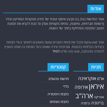
אודות
אתר החדשות נציב.נט מבצע איסוף ועיבוד של מידע ממקורות המודיעין הגלוי
(רשתות חברתיות, עיתונות, עדויות מקומיות ועוד) על מנת להביא את תמונת
המצב המקיפה והמדויקת ביותר של השטח.
אתר Nziv.net מכבד את זכויות היוצרים ועושה מאמצים לאיתור בעלי הזכויות
ביצירות הכלולות בכתבות. אם זיהית יצירה שאתה בעל הזכויות בה ואתה מעוניין
להסירה מהכתבה, אנא פנה אלינו
למייל
תגיות
קטגוריות
אוקראינה
או"ם
חדשות מהעולם
איראן
אירופה
כללי
ארה"ב
כתבות היסטוריה
אפריקה
כתבות מומחים
בריטניה
גרמניה