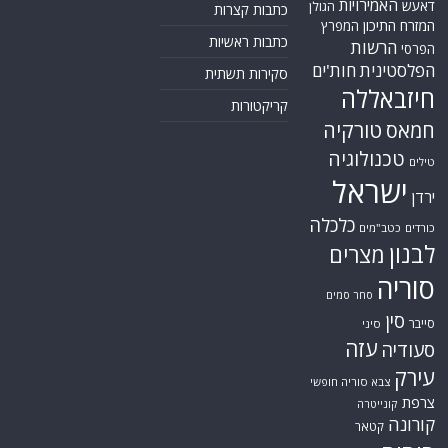
האמירויות
דאעש
הגולן
כתבות קצרות
המזרח התיכון
המפרץ
כתבות ראשיות
הרשות
הפרסי
הפלסטינית
חות'ים
סקירות תשתית
חיזבאללה
קריקטורות
טורקיה
חמאס
טכנולוגיה
טילים
ישראל
ירדן
כלכלה
כורדים
כטב"מים
לבנון
מצרים
סוריה
סחר סמים
סין
סייבר
סיני
עזה
סעודיה
עירק
צבא סוריה חופשי
צרפת
קונייטרה
קורונה
קטאר