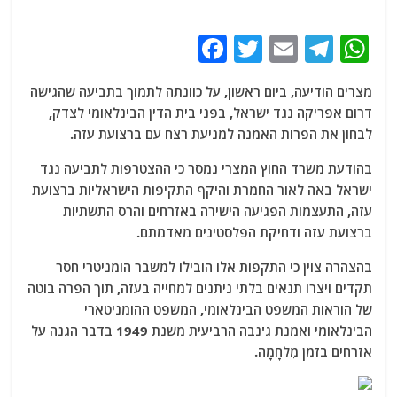
F
T
E
T
W
a
w
m
el
h
מצרים הודיעה, ביום ראשון, על כוונתה לתמוך בתביעה שהגישה
c
itt
ai
e
at
דרום אפריקה נגד ישראל, בפני בית הדין הבינלאומי לצדק,
e
er
l
g
s
לבחון את הפרות האמנה למניעת רצח עם ברצועת עזה.
b
ra
A
בהודעת משרד החוץ המצרי נמסר כי ההצטרפות לתביעה נגד
o
m
p
ישראל באה לאור החמרת והיקף התקיפות הישראליות ברצועת
o
p
עזה, התעצמות הפגיעה הישירה באזרחים והרס התשתיות
ברצועת עזה ודחיקת הפלסטינים מאדמתם.
k
בהצהרה צוין כי התקפות אלו הובילו למשבר הומניטרי חסר
תקדים ויצרו תנאים בלתי ניתנים למחייה בעזה, תוך הפרה בוטה
של ​​הוראות המשפט הבינלאומי, המשפט ההומניטארי
הבינלאומי ואמנת ג'נבה הרביעית משנת 1949 בדבר הגנה על
אזרחים בזמן מִלחָמָה.