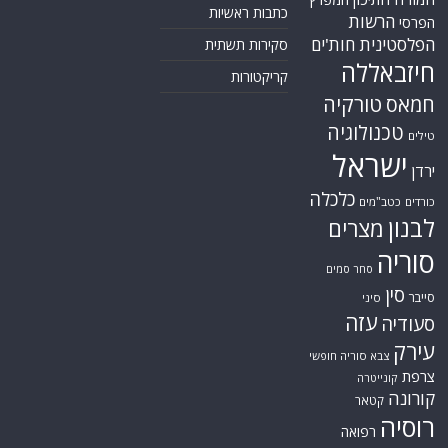
כתבות ראשיות
הרשות
הפרסי
הפלסטינית
חות'ים
סקירות תשתית
חיזבאללה
קריקטורות
טורקיה
חמאס
טכנולוגיה
טילים
ישראל
ירדן
כלכלה
כורדים
כטב"מים
לבנון
מצרים
סוריה
סחר סמים
סין
סייבר
סיני
עזה
סעודיה
עירק
צבא סוריה חופשי
צרפת
קונייטרה
קורונה
קטאר
רוסיה
רפואה