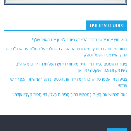
פוסטים אחרונים
סיוע חוץ אמריקאי: הדרך הקצרה ביותר לממן את האויב שלך!
רוחות מלחמה במפרץ: משמרות המהפכה השתלטו על המו"מ עם ארה"ב; שר
החוץ האיראני הושפל וסולק
צינור המזומנים נפתח מזרחית: מאחורי חידוש משלוחי הדולרים מארה"ב
לעיראק והמכה השקטה לאיראן
צביעות או אסטרטגיה? טהרן מורידה את הכפפות מול "המשחק הכפול" של
ארדואן
"אִם תִּכְתּוֹשׁ אֶת הָאֱוִיל בַּמַּכְתֵּשׁ בְּתוֹךְ הָרִיפוֹת בַּעֱלִי, לֹא תָסוּר מֵעָלָיו אִוַּלְתּוֹ"