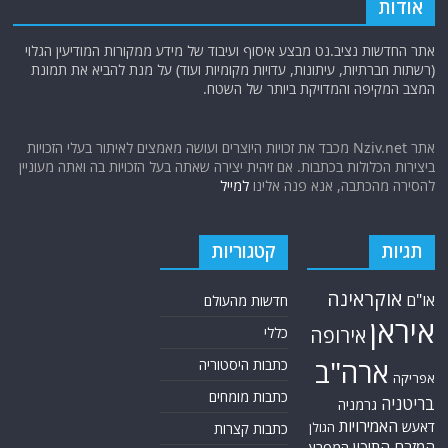
אודות
אתר החדשות נציב.נט מבצע איסוף ועיבוד של מידע ממקורות המודיעין הגלוי
(רשתות חברתיות, עיתונות, עדויות מקומיות ועוד) על מנת להביא את תמונת
המצב המקיפה והמדויקת ביותר של השטח.
אתר Nziv.net מכבד את זכויות היוצרים ועושה מאמצים לאיתור בעלי הזכויות
ביצירות הכלולות בכתבות. אם זיהית יצירה שאתה בעל הזכויות בה ואתה מעוניין
להסירה מהכתבה, אנא פנה אלינו
למייל
תגיות
קטגוריות
אוקראינה
או"ם
חדשות מהעולם
איראן
אירופה
כללי
ארה"ב
כתבות היסטוריה
אפריקה
כתבות מומחים
בריטניה
גרמניה
האמירויות
דאעש
הגולן
כתבות קצרות
המזרח התיכון
המפרץ