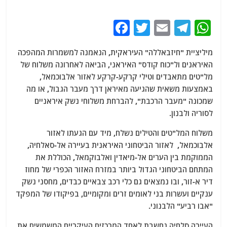
F
T
E
T
W
a
w
m
el
h
מיליציית "חיזבאללה" העיראקית, הנאמנה למשמרות המהפכה
c
itt
ai
e
at
האיראנים ול"כוח קודס" האיראני, הביאה לאחרונה משלוח של
e
er
l
g
s
מל"טים מתאבדים וטילי קרקע-קרקע לאזור אלבוכמאל,
b
ra
A
באמצעות משאית שהגיעה מאיראן דרך מעבר הגבול, או מה
שמכונה "מעבר הרכבת", להברחת משלוחי נשק איראניים
o
m
p
לסוריה ולבנון.
o
p
משלוח המל"טים והטילים נשלח, מיד עם הגעתו לאזור
k
אלבוכמאל, לאזור הביטחוני האיראנית בעיירה אל-סאלחיה,
הממוקמת בין הערים אל-מיאדין ואלבוקמאל, הכוללת את
המתחם הביטחוני הגדול ביותר במזרח האזור הכפרי של מחוז
דיר א-זור, ובו נמצאים גם כלי רכב צבאיים כבדים, מחסני נשק
ענקיים ועשרות בני לאומים זרים ומקומיים, בפיקודו של המפקד
"אבו רביע" הלבנוני.
העיירה סלחיה נחשבת לאחד המרכזים העיקריים המשמשים את