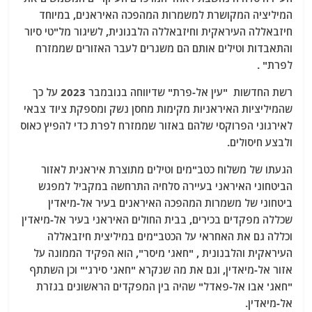
המיליציה המקושרת למשמרות המהפכה האיראנים, במיוחד
חיזבאללה העיראקית וחיזבאללה הלבנונית, לשיגור מל"טי סיור
והתאבדות וטילים אותם הם משגרים לעבר האזורים שממזרח
לפרת" .
רשת החדשות "עין אל-פרת" שדיווחה בנובמבר 2023 על כך
שהמיליציות האיראניות מקימות מחסן נשק ומספקת ציוד צבאי
לאירגוני הפרוקסי שלהם באזור שממזרח לפרת כדי להפיץ כאוס
ולבצע חיסולים.
הגעתו של משלוח כטב"מים וטילים מתוצרת איראנית לאזור
הביטחוני האיראני בעיירה סלחיה התרחשה במקביל למפגש
ביטחוני של משמרות המהפכה האיראנים בעיר אל-מיאדין
שכללה מפקדים בכירים, בבית החולים האיראני בעיר אל-מיאדין
וכללה גם את האחראי על הכטב"מים במיליצית חיזבאללה
העיראקית והלבנונית , "חאג' מיסר", הוא הפקיד הממונה על
אזור אל-מיאדין, וגם את מה שנקרא "חאג' סירג'" וכן השתתף
"חאג' אבו אל-פאדל" שהיה בין המפקדים הראשונים בגזרת
אל-מיאדין.