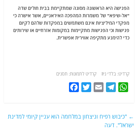
הפגישה היא הראשונה מסוגה שמתקיימת בבית חולים שדה
"אל-שיפא" של משמרות המהפכה האיראניים, אשר אישרה כי
מפקדי המיליציות אינם משתמשים במפקדות שלהם לקיום
פגישות וכי הפגישות מתקיימות במקומות אזרחיים או שירותים
כדי להימנע מתקיפה אווירית אפשרית.
קרדיט: בלדי ניוז קרדיט לתמונות: תסנים
F
T
E
T
W
a
w
m
el
h
c
itt
ai
e
at
e
er
l
g
s
←
"כיבוש רפיח וניצחון במלחמה הוא עניין קיומי למדינת
b
ra
A
ישראל". דעה
o
m
p