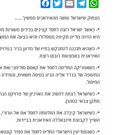
F
T
E
T
W
a
w
m
el
h
הצחוק שישראל עושה מהאיראנים ממשיך……
c
itt
ai
e
at
e
er
l
g
s
*- כאשר ישראל רוצה לחסל קצינים בכירים משורות 
היא הזיזה מל"ט תקיפה ממסלולו והיא בצעה את המשי
b
ra
A
o
m
p
*- כשהיא תכננה להתנקש בחייו של מדען בכיר בפרויקט
האיראנית באמצעות רובוט רוצח.
o
p
k
*- כשאמריקה החליטה לחסל את קאסם סולימני
ואת אל
התעופה
של בגדד אליה הגיע בטיסה חשאית, והמידע 
החיסול.
*- כשישראל רצתה להשיג את הארכיון של פרויקט הגרע
מתקן צבאי בטהרן.
*- כשישראל קיבלה את החלטתה לחסל את אל-ערורי, 
השייך לקבוצת חיזבאללה האיראנית בביירות.
*- כשהמודיעין הישראלי החליט לחסל את סמיר קונטאר,