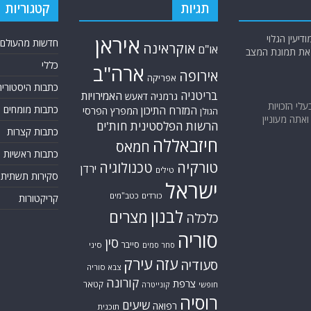
תגיות
קטגוריות
יעין הגלוי
איראן
חדשות מהעולם
אוקראינה
או"ם
א את תמונת המצב
כללי
ארה"ב
אירופה
אפריקה
כתבות היסטוריה
בריטניה
האמירויות
גרמניה
דאעש
בעלי הזכויות
כתבות מומחים
המזרח התיכון
המפרץ הפרסי
הגולן
אתה מעוניין
הרשות הפלסטינית
חות'ים
כתבות קצרות
חיזבאללה
חמאס
כתבות ראשיות
טורקיה
טכנולוגיה
ירדן
טילים
סקירות תשתית
ישראל
כורדים
כטב"מים
קריקטורות
לבנון
מצרים
כלכלה
סוריה
סין
סייבר
סיני
סחר סמים
עזה
עירק
סעודיה
צבא סוריה
קורונה
צרפת
קטאר
חופשי
קונייטרה
רוסיה
שיעים
רפואה
תוכנית