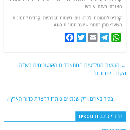
האזרחי בעזה ואיו"ש
קרדיט לתמונות ולסרטונים: רשתות חברתיות קרדיט לתמונות
השער: מתן רחמני – יוצר תמונות ב-AI
F
T
E
T
W
a
w
m
el
h
c
itt
ai
e
at
e
er
l
g
s
←
הופעת המל"טים המתאבדים האוטונומים בשדה
b
ra
A
הקרב. יתרונות!
o
m
p
o
p
בכיר באו"ם: רק שנתיים נותרו להצלת כדור הארץ
→
k
מדורי כתבות נוספים