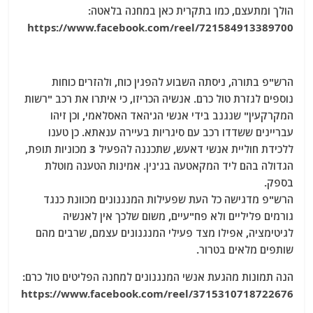
הולך ומתעצם, כמו בתקרית כאן במחנה בלאטה:
https://www.facebook.com/reel/721584913389700
הרש"פ בתורה, ניסתה השבוע להפגין כוח, ולהזרים כוחות
נוספים לגזרת טול כרם. אנשיה הכריזו, כי איתרו את רכב "רשות
המקרקעין" שנגנב בידי אנשי הג'האד האסלאמי, וכן זיהו
עבריינים ששדדו רכב עם סיגריות בעיירה ענאתא. כן טענו
ללכידת חוליית אנשי דאעש, שתכננה להפעיל 3 מכוניות תופת,
הגדולה בהם ליד המקאטעה בג'נין. אמינות הטענה מוטלת
בספק.
הרש"פ מדגישה כל העת שפעילות המנגנונים מכוונת כנגד
גורמים פליליים ולא פח"עיים, משום שלכך אין לאנשיה
לגיטימציה, אפילו מצד פעילי המנגנונים עצמם, שרבים מהם
שותפים מלאים בטרור.
הנה תמונות מהגעת אנשי המנגנונים למחנה הפליטים טול כרם:
https://www.facebook.com/reel/3715310718722676