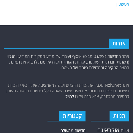
10 הצבאות החזקים בעולם לשנת 2026. ספויילר: ישראל במקום ה-15
ומקדימה את איראן
ראיונות מצולמים על ענייני דיומא בעולם הערבי עם האתר "נציב.נט": ראיון
מס' 46 בנושא ניסיון חדירת הכשב"ם לאילת , פיטורי הענק בקהיליית המודיעין
האמריקאית שעורר גל אנטישמיות והפריצה למחשבי ה-FBI ועיון בתיקי
אפשטיין
אודות
אתר החדשות נציב.נט מבצע איסוף ועיבוד של מידע ממקורות המודיעין הגלוי
(רשתות חברתיות, עיתונות, עדויות מקומיות ועוד) על מנת להביא את תמונת
המצב המקיפה והמדויקת ביותר של השטח.
אתר Nziv.net מכבד את זכויות היוצרים ועושה מאמצים לאיתור בעלי הזכויות
ביצירות הכלולות בכתבות. אם זיהית יצירה שאתה בעל הזכויות בה ואתה מעוניין
להסירה מהכתבה, אנא פנה אלינו
למייל