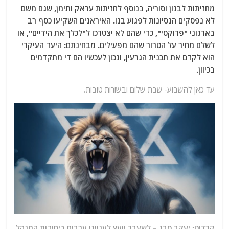
מחזיתות לבנון וסוריה, בנוסף לחזיתות עראק ותימן, שגם משם
לא נפסקים הנסיונות לפגוע בנו. האיראנים השקיעו כסף רב
בארגוני "פרוקסי", כדי שהם לא יצטרכו ל"לכלך את הידיים", או
לשלם מחיר על הטרור שהם מפעילים. מבחינתם: היעד העיקרי
הוא לקדם את תכנית הגרעין, ונכון לעכשיו הם די מתקדמים
בכיוון.
עד כאן להשבוע- שבת שלום ובשורות טובות.
קרדיט: יעקב סבג – לשעבר יועץ לענייני ערבים ביחידות המנהל