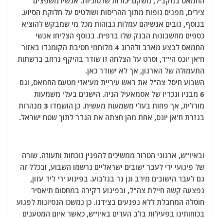
החמאס במקביל, משקם יכולות שלטוניות. אנשיו משפצים
צירים, מפנים גופות מתוך ההריסות ושולטים על חלוקת הסיוע.
בנוסף, גובים אנשיהם עמלות גבוהות מכל מי שמבקש להוציא
כספים מחשבונות הבנק שלו ברפיח. בנוסף הצליחו אנשי
החמאס לבצע מארב ולהרוג 4 מלוחמי חטיבת הקומנדו באזור
ח'אן יונס הי"ד, וסרט על הצלחה זו שודר בהיקף נרחב ברשתות
התעמולה של הארגון, אך לא ישודר כאן.
השבוע חיסל צה"ל את ראש עיריית מע'אזי מטעם החמאס, וגם
6 מבניו ונכדיו של אסמאעיל הניה. הישגים בעלי משמעות
מורלית, אך פחות בעלי משמעות מעשית. כן הושמדו 3 מנהרות
בגזרת ח'אן יונס, אחת מהן חצתה את הגדר לתוך שטח ישראל.
ובאיו"ש, ארגוני הטרור ממשיכים להפגין נוכחות ותעוזה. שורה
של פיגועי ירי לעבר ישובים ישראליים נרשמו השבוע, ובכלל זה
גם לעבר הישובים מירב וגן נר בגלבוע. בפיגוע ירי ליד עזון,
נפצעה קשה חיילת צה"ל, ובפיגוע דקירה במחסום תיאסיר
חוסלה המחבלת ללא נפגעים בצידנו. כן נמשכו הנסיונות לפגוע
בכוחותינו בפעילות בלב הערים באיו"ש, כאשר איום המטענים