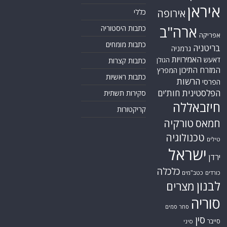
תגיות
קטגוריות
אוקראינה
או"ם
חדשות מהעולם
איראן
אירופה
כללי
ארה"ב
כתבות היסטוריה
אפריקה
כתבות מומחים
בריטניה
גרמניה
האמירויות
דאעש
הגולן
כתבות קצרות
המזרח התיכון
המפרץ
כתבות ראשיות
הרשות
הפרסי
הפלסטינית
חות'ים
סקירות תשתית
חיזבאללה
קריקטורות
טורקיה
חמאס
טכנולוגיה
טילים
ישראל
ירדן
כלכלה
כורדים
כטב"מים