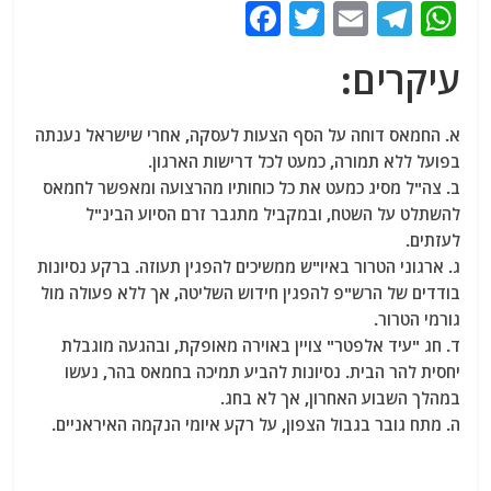
F
T
E
T
W
a
w
m
el
h
עיקרים:
c
itt
ai
e
at
e
er
l
g
s
א. החמאס דוחה על הסף הצעות לעסקה, אחרי שישראל נענתה
b
ra
A
בפועל ללא תמורה, כמעט לכל דרישות הארגון.
o
m
p
ב. צה"ל מסיג כמעט את כל כוחותיו מהרצועה ומאפשר לחמאס
להשתלט על השטח, ובמקביל מתגבר זרם הסיוע הבינ"ל
o
p
לעזתים.
k
ג. ארגוני הטרור באיו"ש ממשיכים להפגין תעוזה. ברקע נסיונות
בודדים של הרש"פ להפגין חידוש השליטה, אך ללא פעולה מול
גורמי הטרור.
ד. חג "עיד אלפטר" צויין באוירה מאופקת, ובהגעה מוגבלת
יחסית להר הבית. נסיונות להביע תמיכה בחמאס בהר, נעשו
במהלך השבוע האחרון, אך לא בחג.
ה. מתח גובר בגבול הצפון, על רקע איומי הנקמה האיראניים.