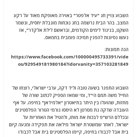
השבוע צויין חג "עיד אלפטר" באוירה מאופקת מאוד על רקע
המצב. בהר הבית נרשמה בחג נוכחות מוגבלת יחסית, ונשמר
השקט, בניגוד לימים הקודמים, ובראשם לילת אלקדר", אז
נעשו נסיונות להפגין תמיכה פומבית בחמאס.
הנה תמונות:
https://www.facebook.com/100000495733391/vide
os/929549181980184?idorvanity=357103281849
השבוע התפגר בשעה טובה וליד דקה, ערבי ישראלי, רוצחו של
החייל משה תמם הי"ד, ומי שמאז הספיק לכתוב שורה של
מחזות, שהועלו בין היתר בתיאטרון "אלמידאן" בחיפה. על אף
העובדה שדקה נת מסרטן לא היססו גורמי הטרור הפלסטינים
ובכללם הרש"פ לבכות את מותו, ולהטיל את האחריות על
ישראל. לאחר שמשטרת ישראל מילאה את תפקידה ומנעה קיום
בית אבל לכבודו בחיפה, קיימו הפלסטינים בית אבל לכבודו