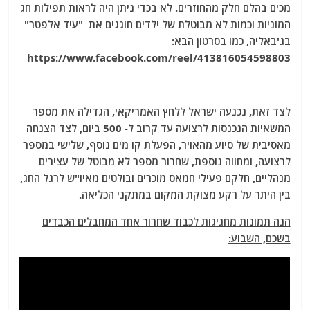
מכים בהלם חלק מהחוזרים. לא בכדי ניתן היה לראות תפילות חג
המוניות וכמות לא מבוטלת של ילדים חוגגים את "עיד אלפטר"
בג'באליה, כמו בסרטון הבא:
https://www.facebook.com/reel/413816054598803
לצד זאת, נכנעה ישראל ללחץ האמריקאי, הגדילה את מספר
המשאיות הנכנסות לרצועה עד קרוב ל- 500 ביום, לצד הצנחה
מאסיבית של סיוע מהאויר, הפעלת קו מים נוסף, שלישי במספר
לרצועה, ומחווה נוספת, שחרור מספר לא מבוטל של עצירים
מנהליים, חלקם פעילי חמאס מוכרים ובולטים מאיו"ש לרגל החג,
בין היתר על רקע מצוקת המקום במתקני הכליאה.
הנה תמונות מחגיגות לכבוד שחרור אחד המחבלים הכבדים
בשכם, השבוע: