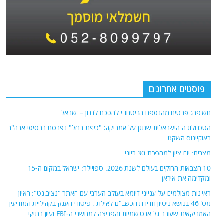
פוסטים אחרונים
חשיפה: פרטים מהנספח הביטחוני להסכם לבנון – ישראל
הטכנולוגיה הישראלית שתגן על אמריקה: "כיפת ברזל" נפרסת בבסיסי ארה"ב
באוקיינוס השקט
מצרים: יום ציון למהפכת 30 ביוני