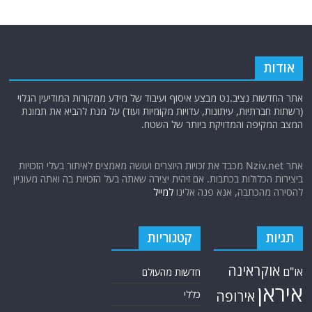
אודות
אתר החדשות נציב.נט מבצע איסוף ועיבוד של מידע ממקורות המודיעין הגלוי
(רשתות חברתיות, עיתונות, עדויות מקומיות ועוד) על מנת להביא את תמונת
המצב המקיפה והמדויקת ביותר של השטח.
אתר Nziv.net מכבד את זכויות היוצרים ועושה מאמצים לאיתור בעלי הזכויות
ביצירות הכלולות בכתבות. אם זיהית יצירה שאתה בעל הזכויות בה ואתה מעוניין
להסירה מהכתבה, אנא פנה אלינו
למייל
תגיות
קטגוריות
אוקראינה
או"ם
חדשות מהעולם
איראן
אירופה
כללי