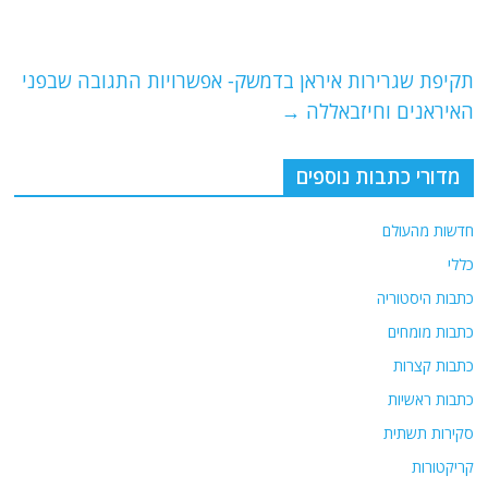
b
ra
A
o
m
p
o
p
תקיפת שגרירות איראן בדמשק- אפשרויות התגובה שבפני
האיראנים וחיזבאללה
→
k
מדורי כתבות נוספים
חדשות מהעולם
כללי
כתבות היסטוריה
כתבות מומחים
כתבות קצרות
כתבות ראשיות
סקירות תשתית
קריקטורות