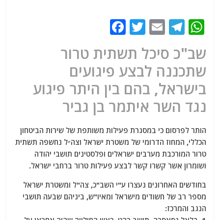
F
T
E
T
W
a
w
m
el
h
שב"כ סיכל תשתית טרור
c
itt
ai
e
at
שתכננה לבצע פיגועים
e
er
l
g
s
בישראל, בהם בין היתר פיגוע
b
ra
A
o
m
p
נגד השר איתמר בן גביר
o
p
הותר לפרסום כי במסגרת פעילות משותפת של שירות הביטחון
k
הכללי, המחוז הדרומי של משטרת ישראל וצה״ל נחשפה תשתית
טרור המורכבת מערבים ישראלים ופלסטינים תושבי יהודה
ושומרון אשר קשרו קשר לבצע פעילות טרור ברחבי ישראל.
בחודשים האחרונים נעצרו ע"י השב"כ, צה"ל ומשטרת ישראל
מספר רב של חשודים מישראל ומאיו"ש, ביניהם שבעה תושבי
הנגב והמרכז: