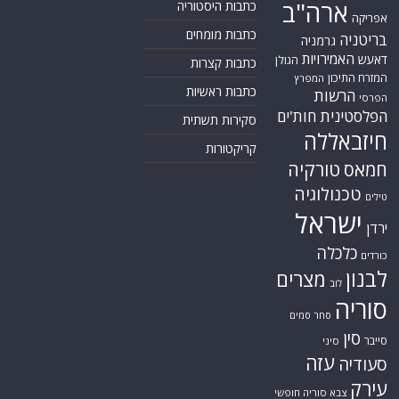
ארה"ב
כתבות היסטוריה
אפריקה
כתבות מומחים
בריטניה
גרמניה
האמירויות
דאעש
הגולן
כתבות קצרות
המזרח התיכון
המפרץ
כתבות ראשיות
הרשות
הפרסי
הפלסטינית
חות'ים
סקירות תשתית
חיזבאללה
קריקטורות
טורקיה
חמאס
טכנולוגיה
טילים
ישראל
ירדן
כלכלה
כורדים
לבנון
מצרים
לוב
סוריה
סחר סמים
סין
סייבר
סיני
עזה
סעודיה
עירק
צבא סוריה חופשי