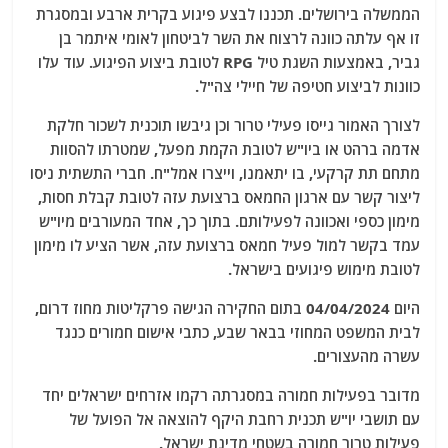
הממשלה בירושלים. תכננו לבצע פיגוע בקרית ארבע ובמסגרת
זו אף עלתה כוונה לרצוח את השר לביטחון לאומי איתמר בן
גביר, באמצעות השגת טיל RPG לטובת ביצוע הפיגוע. עוד עלו
כוונות לביצוע חטיפה של חיילי צה"ל.
לצורך האמור גייסו פעילי טרור וכן גיבשו תוכנית לשכור חלקת
אדמה ברהט או ביו"ש לטובת הקמת מפעל, שמטרתו להסוות
מתחם תת קרקעי, בו יתאמנו, וייצרו אמל"ח. חברי התשתית ניסו
ליצור קשר עם ארגון החמאס ברצועת עזה לטובת קבלת חסות,
מימון כספי ואכוונה לפעילותם. בתוך כך, אחד המעורבים מיו"ש
עמד בקשר למול פעיל חמאס ברצועת עזה, אשר הציע לו מימון
לטובת מימוש פיגועים בישראל.
היום 04/04/2024 בתום החקירה הגישה פרקליטות מחוז דרום,
לבית המשפט המחוזי בבאר שבע, כתבי אישום חמורים כנגד
עשרה מהעצורים.
מדובר בפעילות חמורה במסגרתה רקמו אזרחים ישראלים יחד
עם תושבי יו"ש תכנית רחבת היקף להוצאה אל הפועל של
פעילות טרור חמורה בשטחי מדינת ישראל.