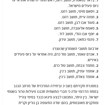
1. בלאל נסאסרה, תושב רהט, ראש החולייה שהיה אחראי על
גיוס פעילים מישראל.
2. ויסאם סויטי, תושב רהט.
3. חמזה ע'ית, תושב רהט.
4. סעוד אבו לבן, תושב רהט.
5. סאמח אלעוברה, תושב רהט.
6. יוסף אבו הולי, תושב לוד.
7. פהמי כתאני, תושב עירון.
ארבעה תושבי השומרון שנעצרו:
1. אכרם עאמר, תושב טול כרם, היה אחראי על גיוס פעילים
באיו"ש.
2. מחמד צבחה, תושב טול כרם.
3. אחמד עתיק, תושב ג'נין.
4. אחמד צאלח, תושב ג'נין.
במסגרת חקירתם בשב״כ וביחידה המרכזית של מרחב הנגב
במחוז הדרומי עלה כי חברי התשתית תכננו פעילות טרור בשטחי
ישראל. בין היתר, התכוונו לבצע פיגוע כנגד בסיסי צה"ל
ומתקנים מאובטחים, בהם: שדה התעופה בן גוריון וקרית