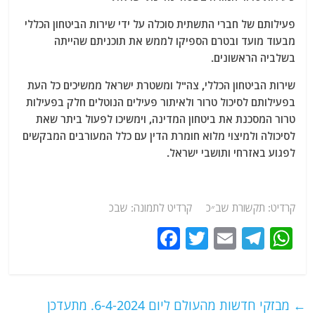
פעילותם של חברי התשתית סוכלה על ידי שירות הביטחון הכללי
מבעוד מועד ובטרם הספיקו לממש את תוכניתם שהייתה
בשלביה הראשונים.
שירות הביטחון הכללי, צה"ל ומשטרת ישראל ממשיכים כל העת
בפעילותם לסיכול טרור ולאיתור פעילים הנוטלים חלק בפעילות
טרור המסכנת את ביטחון המדינה, וימשיכו לפעול ביתר שאת
לסיכולה ולמיצוי מלוא חומרת הדין עם כלל המעורבים המבקשים
לפגוע באזרחי ותושבי ישראל.
קרדיט: תקשורת שב״כ קרדיט לתמונה: שבכ
F
T
E
T
W
a
w
m
el
h
c
itt
ai
e
at
e
er
l
g
s
←
מבזקי חדשות מהעולם ליום 6-4-2024. מתעדכן