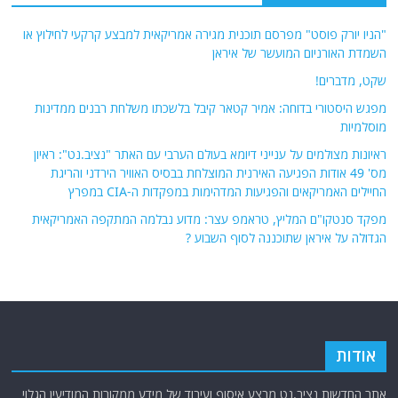
"הניו יורק פוסט" מפרסם תוכנית מגירה אמריקאית למבצע קרקעי לחילוץ או
השמדת האורניום המועשר של איראן
שקט, מדברים!
מפגש היסטורי בדוחה: אמיר קטאר קיבל בלשכתו משלחת רבנים ממדינות
מוסלמיות
ראיונות מצולמים על ענייני דיומא בעולם הערבי עם האתר "נציב.נט": ראיון
מס' 49 אודות הפגיעה האירנית המוצלחת בבסיס האוויר הירדני והריגת
החיילים האמריקאים והפגיעות המדהימות במפקדות ה-CIA במפרץ
מפקד סנטקו"ם המליץ, טראמפ עצר: מדוע נבלמה המתקפה האמריקאית
הגדולה על איראן שתוכננה לסוף השבוע ?
אודות
אתר החדשות נציב.נט מבצע איסוף ועיבוד של מידע ממקורות המודיעין הגלוי