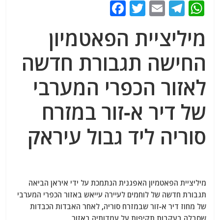
F
T
E
T
W
a
w
m
el
h
מיליציית הפאטמיון
c
itt
ai
e
at
e
er
l
g
s
החישה תגבורת חדשה
b
ra
A
לאזור הכפרי המערבי
o
m
p
o
p
של דיר א-זור במזרח
k
סוריה ליד גבול עיראק
מיליציית הפאטמיון האפגנית הנתמכת על ידי איראן הביאה
תגבורת חדשה של לוחמים לעיירה עייאש באזור הכפרי המערבי
של מחוז דיר א-זור שבמזרח סוריה, לאחר האבדות הכבדות
שסבלה בעקבות תקיפות על עמדותיה באזור.