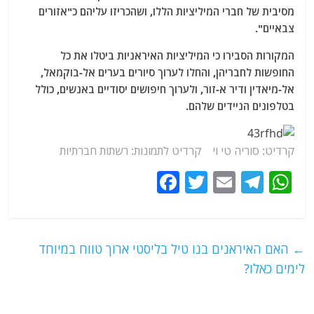
מסיבית של חברי המיליציות הללו, ושהכריזו עליהם כ"אזורים
צבאיים".
המקורות הסבירו כי המיליציות האיראניות ביטלו את כל
החופשות לחבריהן, והחלו לערוך סיורים בערים אל-בוקמאל,
אל-מיאדין ודיר א-זור, ולערוך חיפושים יסודיים באנשים, כולל
בטלפונים הניידים שלהם.
קרדיט: סוריה טי וי קרדיט לתמונות: רשתות חברתיות
F
T
E
T
W
a
w
m
el
h
c
itt
ai
e
at
e
er
l
g
s
←
האם האיראנים בנו טיל בליסטי ארוך טווח במיוחד
b
ra
A
לימים כאלו?
o
m
p