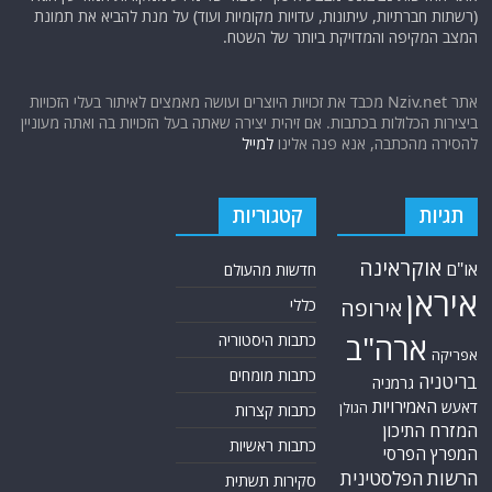
(רשתות חברתיות, עיתונות, עדויות מקומיות ועוד) על מנת להביא את תמונת
המצב המקיפה והמדויקת ביותר של השטח.
אתר Nziv.net מכבד את זכויות היוצרים ועושה מאמצים לאיתור בעלי הזכויות
ביצירות הכלולות בכתבות. אם זיהית יצירה שאתה בעל הזכויות בה ואתה מעוניין
להסירה מהכתבה, אנא פנה אלינו
למייל
תגיות
קטגוריות
אוקראינה
או"ם
חדשות מהעולם
איראן
אירופה
כללי
ארה"ב
כתבות היסטוריה
אפריקה
כתבות מומחים
בריטניה
גרמניה
האמירויות
דאעש
הגולן
כתבות קצרות
המזרח התיכון
כתבות ראשיות
המפרץ הפרסי
הרשות הפלסטינית
סקירות תשתית