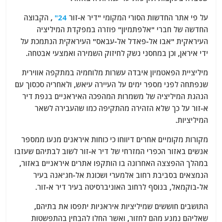
על פי אתר החדשות הסורי המקומי "דיר א-זור
24"
, הקבוצה
החדשה של חברי "אלפתמיון" פוזרה במפקדת המיליציה
העיראקית "אבו אל-פאדל אל-עבאס" העיראקית הנתמכת על
ידי איראן, וכן במחסני נשק לחיזוק השמירה ואמצעי אבטחה.
מיליציית הפאטמיון איבדה עשרות מלוחמיה במתקפה אווירית
שנפתחה לפני מספר ימים על העיירה עיאש, ולאחריה סכסוך עם
הנהגת המיליציה של משמרות המהפכה האיראניים בנפת דיר
א-זור על כך שלא הזהירה מהתקיפה כמו שהעבירה לשאר
המיליציות.
מקורות מקומיים אחרים דיווחו כי כוחות איראנים מנעו ממספר
אנשים באזור הכפרי המזרחי של דיר א-זור לשוב לבתיהם שעזבו
במהלך ההפצצה האחרונה בו הותקפו אתרים איראניים באזור,
הנמצאים בסביבת רחוב אלמערי ושכונת אל-חג'אנה בעיר
אל-בוקמאל, בנוסף לרחוב האוניברסיטה בעיר דיר א-זור.
התושבים חוששים שמיליציות איראניות יתפסו את בתיהם,
שאליהם נמנע מהם לחזור, ואשר החלו להבחין בהתפשטות