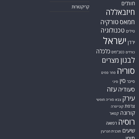
חות'ים
קריקטורות
חיזבאללה
טורקיה
חמאס
טכנולוגיה
טילים
ישראל
ירדן
כלכלה
כטב"מים
כורדים
לבנון
מצרים
סוריה
סחר סמים
סין
סייבר
סיני
עזה
סעודיה
עירק
צבא סוריה חופשי
צרפת
קונייטרה
קורונה
קטאר
רוסיה
רפואה
שיעים
תוכנית הגרעין
תימן