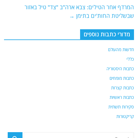
o
p
המרדף אחר הטילים: צבא ארה"ב "צד" טיל באזור
k
שבשליטת החות'ים בתימן
→
מדורי כתבות נוספים
חדשות מהעולם
כללי
כתבות היסטוריה
כתבות מומחים
כתבות קצרות
כתבות ראשיות
סקירות תשתית
קריקטורות