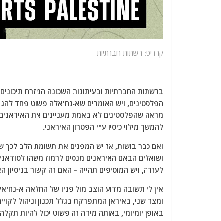
קרדיט: רשתות חברתיות
ברשתות החברתיות ובעיתונות השכונה המזרח תיכונים 
הפלסטינים, ויש האומרים שא-נח'אלה פשוט פחד להגי
מראה שהפלסטינים לא באמת מעניינים את האיראנים, 
להמשך מילוי כיסיו ע"י הפטרון האיראני.
ואם כבר בושות, אז יש המפנים את תשומת הלב לכך ש
ושואלים הבאם האיראנים מנסים לרמוז משהו לסודאני
לעזרה, ויש המוסיפים תהייה – האם זה קשור בניסיון ה
אין לי תשובה מדוע הוצב מול פניו של החלאה א-נח'אלה 
ומצד שני, באיראן המתפרקת בגלל תכנון וניהול לקויים,
באופן יומיומי, באותה מידה זה פשוט יכול להיות תקל