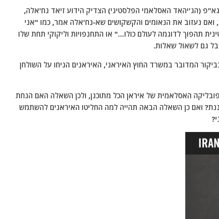
א"פ (הג'יהאד האסלאמי הפלסטיני) הצדיק הידוע זיאד נח'אלה,
 ואם נעזוב את הנאומים והקשקושים שא-נח'אלה אמר, כמו "אני
ית תהפוך לדוגמה לעולם כולו…" או התחנפויות וליקוקי תחת שלו
בל גם לשאול שאלות.
ביקור המדובר במשרד החוץ האיראני, האיראנים הניחו על השולחן
ובליקה האסלאמית של איראן הכל מתוכנן, ולכן השאלה האם הנחת
ננת? ואם כן השאלה הבאה תהייה למה החליטו האיראנים להשתמש
י?