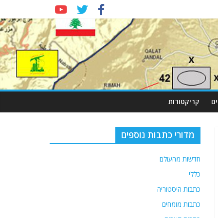
ם
קריקטורות
מדורי כתבות נוספים
חדשות מהעולם
כללי
כתבות היסטוריה
כתבות מומחים