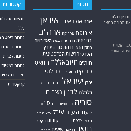
תגיות
קטגוריות
יעין הגלוי
איראן
חדשות מהעולם
אוקראינה
או"ם
א את תמונת המצב
כללי
ארה"ב
אירופה
אפריקה
כתבות היסטוריה
בריטניה
האמירויות
גרמניה
דאעש
בעלי הזכויות
המזרח התיכון
כתבות מומחים
המפרץ
הגולן
אתה מעוניין
הרשות הפלסטינית
הפרסי
כתבות קצרות
חיזבאללה
חמאס
חות'ים
כתבות ראשיות
טורקיה
טכנולוגיה
טילים
סקירות תשתית
ישראל
ירדן
כטב"מים
כורדים
קריקטורות
לבנון
מצרים
כלכלה
סוריה
סין
סייבר
סיני
סחר סמים
עירק
עזה
סעודיה
צבא סוריה
קורונה
צרפת
קטאר
חופשי
קונייטרה
רוסיה
שיעים
רפואה
תוכנית