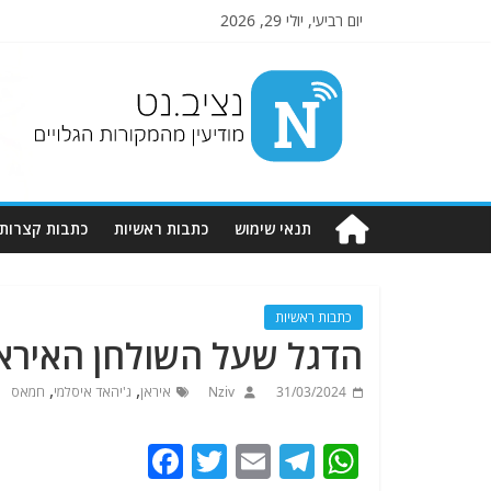
יום רביעי, יולי 29, 2026
Nziv.net
מודיעין
מהמקורות
הגלויים
תנאי שימוש
כתבות ראשיות
כתבות קצרות
כתבות ראשיות
הדגל שעל השולחן האיראנ
,
,
31/03/2024
Nziv
איראן
ג'יהאד איסלמי
חמאס
F
T
E
T
W