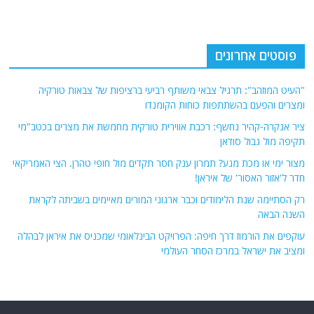
"העיט המוזהב": תרגיל צבאי משותף רביעי ברציפות של צבאות טורקיה
ומצרים והפעם בהשתתפות כוחות הקומנדו
ציר אנקרה-קהיר נחשף: רכבת אווירית טורקית מחמשת את מצרים בכטב"מי
תקיפה מול גבול סודאן
מצור ימי או מכת מנע? תמרון ענק חסר תקדים מול חופי טהרן. הצי האמריקאי
חדר ל'אזור האסור' של איראן!
רק הסתיימה שנת הלימודים וכבר ארגוני המורים מאיימים בשביתה לקראת
השנה הבאה
עוקפים את הורמוז דרך חיפה: הפרויקט הבינלאומי שמכניס את איראן לבהלה
ומציב את ישראל במרכז הסחר העולמי
אודות
אתר החדשות נציב.נט מבצע איסוף ועיבוד של מידע ממקורות המודיעין הגלוי
(רשתות חברתיות, עיתונות, עדויות מקומיות ועוד) על מנת להביא את תמונת