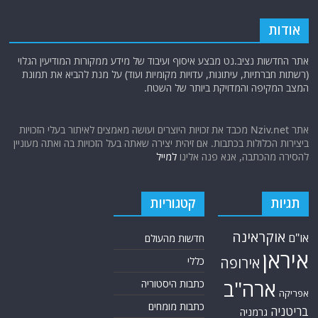
המצב המקיפה והמדויקת ביותר של השטח.
אתר Nziv.net מכבד את זכויות היוצרים ועושה מאמצים לאיתור בעלי הזכויות
ביצירות הכלולות בכתבות. אם זיהית יצירה שאתה בעל הזכויות בה ואתה מעוניין
להסירה מהכתבה, אנא פנה אלינו
למייל
תגיות
קטגוריות
אוקראינה
או"ם
חדשות מהעולם
איראן
אירופה
כללי
ארה"ב
כתבות היסטוריה
אפריקה
כתבות מומחים
בריטניה
גרמניה
האמירויות
דאעש
הגולן
כתבות קצרות
המזרח התיכון
כתבות ראשיות
המפרץ הפרסי
הרשות הפלסטינית
סקירות תשתית
חות'ים