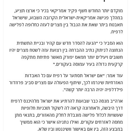
מוקדם יותר החודש חשף פקיד אמריקאי בכיר כי ארצו תציע,
במהלך פגישה אמריקאית-ישראלית הקרובה השבוע, שישראל
תאבטח ביתר שאת את הגבול בין מצרים לעזה כחלופה לפלישה
לרפיח.
הוא הסביר כי "הגעה להסדר חדש עם קהיר ובניית התשתית
הנחוצה לניתוק נתיב ההברחה בין רצועת עזה לשטח מצרים יהיו
חשובים ויעילים יותר חמאס יפורק מאשר פתיחת מתקפה
קרקעית גדולה בעיר עמוסה בעקורים."
עוד אמר: "אם ישראל תסתער על רפיח עם כל האבדות
האזרחיות שיגרמו לכך, שיתוף הפעולה עם מצרים סביב פרוזדור
פילדלפיה יהיה הרבה יותר קשה".
ארה"ב מנסה כבר שבועות להרתיע את ישראל מלהיכנס לרפיח
דרך היבשה, ולאחרונה קראה לה לשקול תוכניות חלופיות
שעשויות לכלול פלישה מוגבלת לחלק מהאזורים, בתנאי מתן
מחסה לאזרחים עקורים. ואילו נתניהו אישר כי הוא ממשיך
במבצע הזה, בין אם באישור וושינגטון ובין שלא.