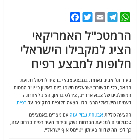
F
T
E
T
W
a
w
m
el
h
הרמטכ"ל האמריקאי
c
itt
ai
e
at
e
er
l
g
s
הציג למקבילו הישראלי
b
ra
A
חלופות למבצע רפיח
o
m
p
o
p
בעוד תל אביב נאחזת במבצע צבאי ברפיח לחיסול תנועת
k
חמאס, כלי תקשורת ישראלים חשפו ביום ראשון כי יו"ר המטות
המשולבים של צבא ארה"ב, צ'רלס בראון, הציג לאחרונה
לעמיתו הישראלי הרצי הלוי הצעה חלופית לתקיפה על
רפיח.
ההצעה כוללת
אבטחת גבול עזה
עם מצרים באמצעים
טכנולוגיים למניעת הברחות נשק ובידוד העיר רפיח בדרום עזה,
כך לפי מה שדווח בעיתון "טיימס אוף ישראל".