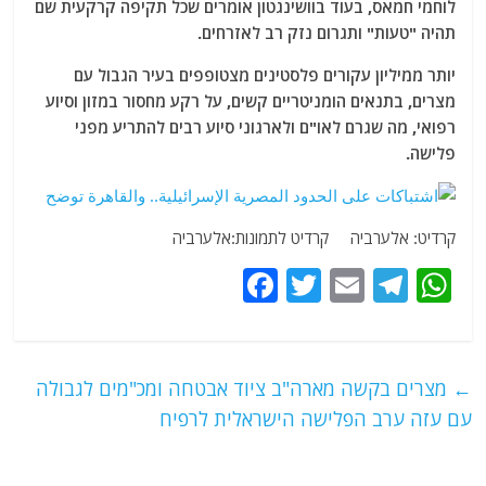
לוחמי חמאס, בעוד בוושינגטון אומרים שכל תקיפה קרקעית שם
תהיה "טעות" ותגרום נזק רב לאזרחים.
יותר ממיליון עקורים פלסטינים מצטופפים בעיר הגבול עם
מצרים, בתנאים הומניטריים קשים, על רקע מחסור במזון וסיוע
רפואי, מה שגרם לאו"ם ולארגוני סיוע רבים להתריע מפני
פלישה.
קרדיט: אלערביה קרדיט לתמונות:אלערביה
F
T
E
T
W
a
w
m
el
h
c
itt
ai
e
at
e
er
l
g
s
←
מצרים בקשה מארה"ב ציוד אבטחה ומכ"מים לגבולה
b
ra
A
עם עזה ערב הפלישה הישראלית לרפיח
o
m
p