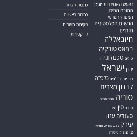
קריקטורות
חיזבאללה
טורקיה
חמאס
טכנולוגיה
טילים
ישראל
ירדן
כלכלה
כורדים
כטב"מים
לבנון
מצרים
סוריה
סחר סמים
סין
סייבר
סיני
עזה
סעודיה
עירק
צבא סוריה חופשי
צרפת
קונייטרה
קורונה
קטאר
רוסיה
רפואה
שיעים
תוכנית הגרעין
תימן