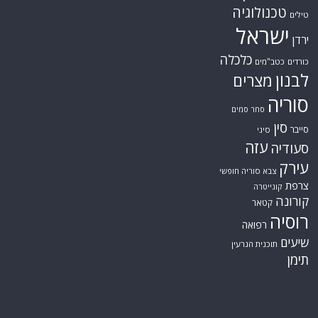
טכנולוגיה
טילים
ישראל
ירדן
כלכלה
כורדים
כטב"מים
לבנון
מצרים
סוריה
סחר סמים
סין
סייבר
סיני
עזה
סעודיה
עירק
צבא סוריה חופשי
צרפת
קונייטרה
קורונה
קטאר
רוסיה
רפואה
שיעים
תוכנית הגרעין
תימן