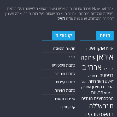
אתר Nziv.net מכבד את זכויות היוצרים ועושה מאמצים לאיתור בעלי הזכויות
ביצירות הכלולות בכתבות. אם זיהית יצירה שאתה בעל הזכויות בה ואתה מעוניין
להסירה מהכתבה, אנא פנה אלינו
למייל
תגיות
קטגוריות
אוקראינה
או"ם
חדשות מהעולם
איראן
אירופה
כללי
ארה"ב
כתבות היסטוריה
אפריקה
כתבות מומחים
בריטניה
גרמניה
האמירויות
דאעש
הגולן
כתבות קצרות
המזרח התיכון
המפרץ
כתבות ראשיות
הרשות
הפרסי
הפלסטינית
חות'ים
סקירות תשתית
חיזבאללה
קריקטורות
טורקיה
חמאס