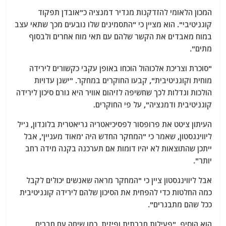
המכון הלאומי להזדקנות מגדיר דמנציה כ"אובדן תפקוד
קוגניטיבי". הוא מציין כי "התסמינים שלו נובעים מכך שתאי עצב
במוח מאבדים את הקשר שלהם עם תאי מוח אחרים ולבסוף
מתים".
"סוכרת וצריכת אלכוהול הוכחו באופן עקבי כקשורים לירידה
מוחית וקוגניטיבית", קבעו החוקרים במחקר. "ישנן עדויות
הולכות וגדלות לכך שחשיפה לזיהום אוויר היא גורם סיכון לירידה
קוגניטיבית ודמנציה", על פי החוקרים.
העיתון ציטט את פרופסור לפסיכיאטריה גריאטרית בלונדון, ג'יל
ליווינגסטון, שאמר כי "המחקר החדש היה 'מאוד מעניין', אבל
ייתכן שהתוצאות לא יהיו דומות אם תערכנה בקנה מידה רחב
יותר".
אבל ליווינגסטון ציין כי "המחקר מראה שאנשים יכולים לקבל
כמה החלטות כדי להפחית את הסיכון שלהם לירידה קוגניטיבית
ככל שהם מתבגרים".
הוא הוסיף, "פעילות חברתית ופיזית, כמו שיחה עם חברים