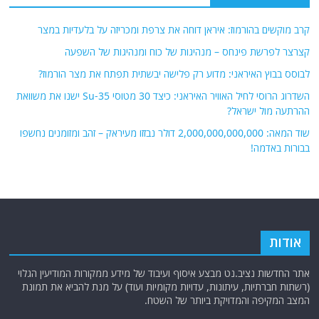
קרב מוקשים בהורמוז: איראן דוחה את צרפת ומכריזה על בלעדיות במצר
קצרצר לפרשת פינחס – מנהיגות של כוח ומנהיגות של השפעה
לבוסס בבוץ האיראני: מדוע רק פלישה יבשתית תפתח את מצר הורמוז?
השדרוג הרוסי לחיל האוויר האיראני: כיצד 30 מטוסי Su-35 ישנו את משוואת
ההרתעה מול ישראל?
שוד המאה: 2,000,000,000,000 דולר נבזזו מעיראק – זהב ומזומנים נחשפו
בבורות באדמה!
אודות
אתר החדשות נציב.נט מבצע איסוף ועיבוד של מידע ממקורות המודיעין הגלוי
(רשתות חברתיות, עיתונות, עדויות מקומיות ועוד) על מנת להביא את תמונת
המצב המקיפה והמדויקת ביותר של השטח.