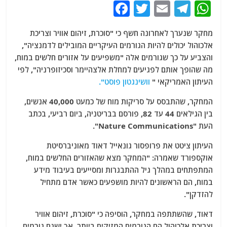
F
T
E
T
W
a
w
m
el
h
מחקר שנערך לאחרונה חשף כי "סוכרת, זיהום אוויר וצריכת
c
itt
ai
e
at
אלכוהול יכולים להיות הגורמים העיקריים המובילים לדמנציה",
e
er
l
g
s
והצביע על כך שגורמים אלה "משפיעים על אזורים חלשים במוח,
b
ra
A
מה שהופך אותם לפגיעים למחלת אלצהיימר וסכיזופרניה", לפי
העיתון האמריקאי "
וושינגטון פוסט".
o
m
p
o
p
המחקר, שהתבסס על סריקות מוח של כמעט 40,000 אנשים,
בין הגילאים 44 עד 82, פורסם בבריטניה, ביום רביעי, בכתב
k
העת "Nature Communications".
העיתון ציטט את פרופסור גונאייל דאוד מאוניברסיטת
אוקספורד שאמרה: "המחקר מצא שהאזורים החלשים במוח,
המתפתחים במהלך גיל ההתבגרות ומסייעים בעיבוד מידע
במוח, הם הראשונים להיות מושפעים כאשר אדם מתחיל
להזדקן".
דאוד, שהשתתפה במחקר, הוסיפה כי "סוכרת, זיהום אוויר
וצריכת אלכוהול הם הגורמים המזיקים ביותר, אך ישנם גורמים