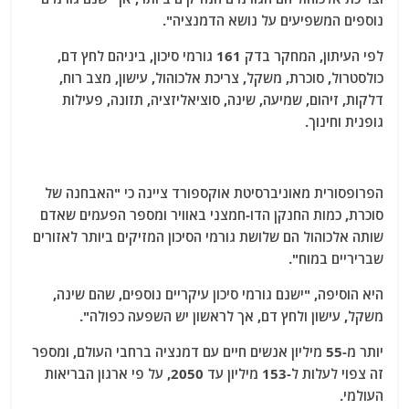
נוספים המשפיעים על נושא הדמנציה".
לפי העיתון, המחקר בדק 161 גורמי סיכון, ביניהם לחץ דם,
כולסטרול, סוכרת, משקל, צריכת אלכוהול, עישון, מצב רוח,
דלקות, זיהום, שמיעה, שינה, סוציאליזציה, תזונה, פעילות
גופנית וחינוך.
הפרופסורית מאוניברסיטת אוקספורד ציינה כי "האבחנה של
סוכרת, כמות החנקן הדו-חמצני באוויר ומספר הפעמים שאדם
שותה אלכוהול הם שלושת גורמי הסיכון המזיקים ביותר לאזורים
שבריריים במוח".
היא הוסיפה, "ישנם גורמי סיכון עיקריים נוספים, שהם שינה,
משקל, עישון ולחץ דם, אך לראשון יש השפעה כפולה".
יותר מ-55 מיליון אנשים חיים עם דמנציה ברחבי העולם, ומספר
זה צפוי לעלות ל-153 מיליון עד 2050, על פי ארגון הבריאות
העולמי.