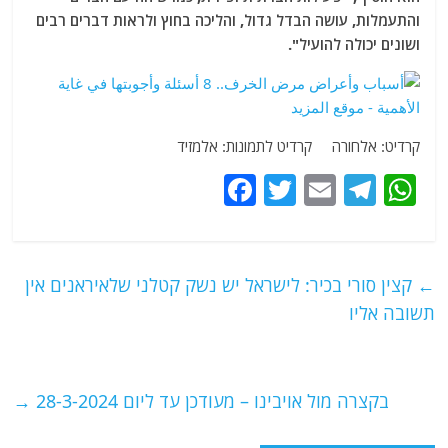
והתעמלות, עושה הבדל גדול, והליכה בחוץ ולראות דברים רבים
ושונים יכולה להועיל".
קרדיט: אלחורה קרדיט לתמונות: אלמזיד
F
T
E
T
W
a
w
m
el
h
c
itt
ai
e
at
e
er
l
g
s
←
קצין סורי בכיר: לישראל יש נשק קטלני שלאיראנים אין
b
ra
A
תשובה אליו
o
m
p
o
p
בקצרה מול אויבינו – מעודכן עד ליום 28-3-2024
→
k