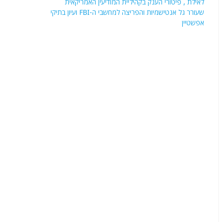
לאילת , פיטורי הענק בקהיליית המודיעין האמריקאית
שעורר גל אנטישמיות והפריצה למחשבי ה-FBI ועיון בתיקי
אפשטיין