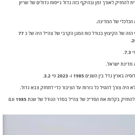
 להחזיק לאורך זמן ובהיקף כזה גדול גייסות גדולים של שריון
הכלכלי של המדינה.
התל"ג בשנת 1985, זו השנה בה החל התהליך ההרסני הזה של הקיצוץ בגודל כוח המגן הקרבי של צה"ל היה של כ 77
מדינת ישראל.
בין השנים 1985 ו- 2023 פי 3.2.
 היה צורך להטיל כל גזרות על הציבור כדי לתחזק צבא גדול.
מהבחינה הכלכלית מדינת ישראל היתה יכולה להחזיק בקלות את הסד"כ של צה"ל בסדר הגודל של שנת 1985 וגם