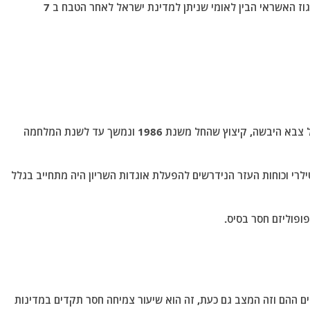
כך המלחמה הזו מתמשכת ומתמשכת ללא קץ וכך גם נגוז האשראי הבין לאומי שניתן למדינת ישראל לאחר הטבח ב 7
האם הגורם לקיצוץ האדיר שהתרחש בכוח המשוריין של צבא היבשה, קיצוץ שהחל משנת 1986 ונמשך עד לשנת המלחמה
לרי וכוחות העזר הנידרשים להפעלת אוגדות השריון היה מתחייב בגלל
ופוליזם חסר בסיס.
ם ההם וזה המצב גם כעת, זה הוא שיעור צמיחה חסר תקדים במדינות