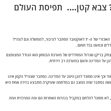
 במלחמה? צבא קטן…. תפיסת העולם
במלחמה הארוכה שהתפתחה באזור, תוצאה של הטבח האכזרי של ה- 7 לאוקטובר הסתבר לציבור, לממשלה וגם לצה"ל
לים וכמעט בכל תחום .
יצחק בריק) שגדול המחדלים של מערכת הבטחון הוא הגודל המצומצם
גן על המדינה והעם במערכה רב זירתית.
 וכך אינו מסוגל להגן היטב על המדינה.
נסתבר שצה"ל הקטן אינו
שה נסתבר שזה המצב גם במלחמה שעיקרה מתבצע בזירה אחת היא
 לא מסוגל להלחם במקביל בגזרות האחרות הם עזה המרכזית ועזה