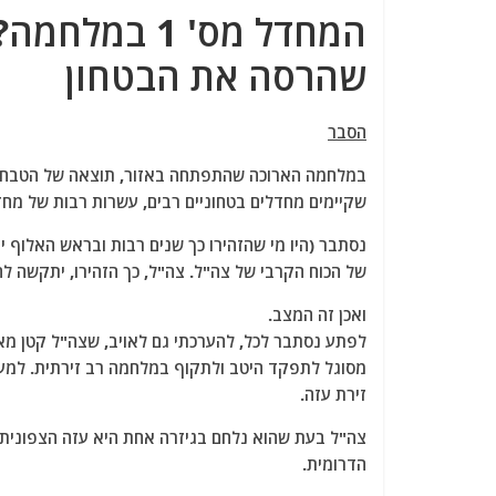
a
w
m
el
h
המחדל מס' 1
c
itt
ai
e
at
שהרסה את הבטחון
e
er
l
g
s
b
ra
A
הסבר
o
m
p
o
p
שקיימים מחדלים בטחוניים רבים, עשרות רבות של מחד
k
נסתבר (היו מי שהזהירו כך שנים רבות ובראש האלוף 
של הכוח הקרבי של צה"ל. צה"ל, כך הזהירו, יתקשה לה
ואכן זה המצב.
לפתע נסתבר לכל, להערכתי גם לאויב, שצה"ל קטן מאוד
מסוגל לתפקד היטב ולתקוף במלחמה רב זירתית.
למע
זירת עזה.
צה"ל בעת שהוא נלחם בגיזרה אחת היא עזה הצפונית,
הדרומית.