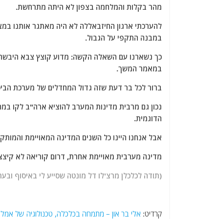
מהר בקלות והמלחמה בצפון לא היתה מתרחשת.
במבנה התקפי על הגבול.
כך נשארנו עם השאלה הקשה: מדוע קוצץ צבא היבשה 
במאמר המשך.
ברור לכל בר דעת שזה גדול המחדלים של מערכת הביטח
נכון גם מרבית מדינות המערב להוציא ארה"ב לקו במ
הדוגמית.
אבל אנחנו היינו כל השנים המדינה המאויימת והמותק
מדינה מערבית מאויימת אחרת, דרום קוריאה לא קיצצ
(תודה לכלכלן מרצ'לו דל מונטה שסייע לי באיסוף ובער
קרדיט:
אלי בר און – מתמחה בכלכלה, טכנולוגיה של אמל"ח