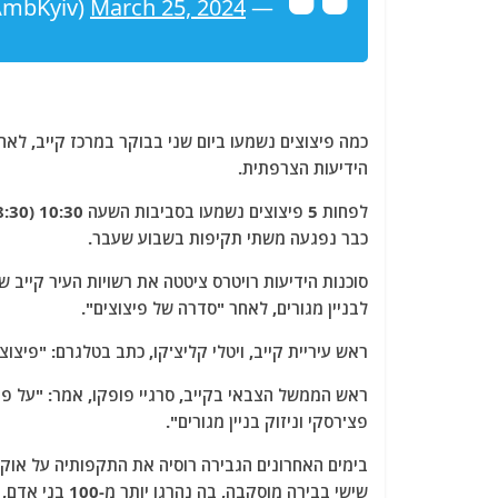
March 25, 2024
— Ambassador Bridget A. Brink (@USAmbKyiv)
כמה פיצוצים נשמעו ביום שני בבוקר במרכז קייב, לאח
הידיעות הצרפתית.
כבר נפגעה משתי תקיפות בשבוע שעבר.
סוכנות הידיעות רויטרס ציטטה את רשויות העיר קייב שא
לבניין מגורים, לאחר "סדרה של פיצוצים".
ראש עיריית קייב, ויטלי קליצ'קו, כתב בטלגרם: "פיצו
ראש הממשל הצבאי בקייב, סרגיי פופקו, אמר: "על פי
פצ'רסקי וניזוק בניין מגורים".
בימים האחרונים הגבירה רוסיה את התקפותיה על אוק
שישי בבירה מוס