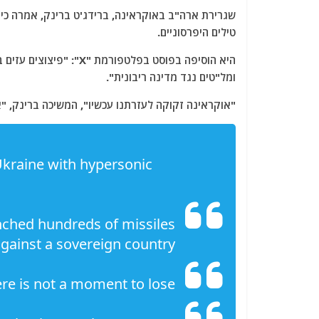
a
w
m
el
h
שגרירת ארה"ב באוקראינה, ברידג'ט ברינק, אמרה כי 
c
itt
ai
e
at
טילים היפרסוניים.
e
er
l
g
s
היא הוסיפה בפוסט בפלטפו
b
ra
A
ומל"טים נגד מדינה ריבונית".
o
m
p
"אוקראינה זקוקה לעזרתנו עכשיו", המשיכה ברינק, "א
o
p
k
Ukraine with hypersonic
unched hundreds of missiles
gainst a sovereign country.
re is not a moment to lose.