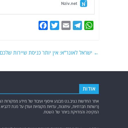
F
T
E
T
W
a
w
m
el
h
c
itt
ai
e
at
e
er
l
g
s
←
ישראל לאונר"א: אין יותר כניסת שיירות שלכם 
b
ra
A
o
m
p
o
p
k
אודות
אתר החדשות נציב.נט מבצע איסוף ועיבוד של מידע ממקורות המוד
(רשתות חברתיות, עיתונות, עדויות מקומיות ועוד) על מנת להבי
המקיפה והמדויקת ביותר של השטח.