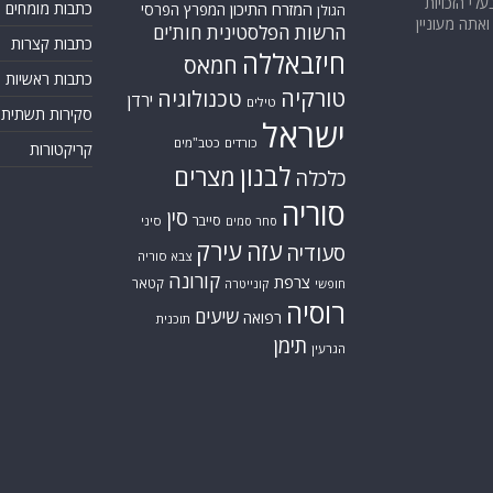
בעלי הזכויות
המזרח התיכון
כתבות מומחים
המפרץ הפרסי
הגולן
אתה מעוניין
הרשות הפלסטינית
חות'ים
כתבות קצרות
חיזבאללה
חמאס
כתבות ראשיות
טורקיה
טכנולוגיה
ירדן
טילים
סקירות תשתית
ישראל
כורדים
כטב"מים
קריקטורות
לבנון
מצרים
כלכלה
סוריה
סין
סייבר
סיני
סחר סמים
עזה
עירק
סעודיה
צבא סוריה
קורונה
צרפת
קטאר
חופשי
קונייטרה
רוסיה
שיעים
רפואה
תוכנית
תימן
הגרעין