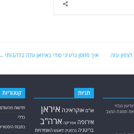
לצפון עזה
איך מחסן גרעיני סודי באיראן עלה בלהבות!
→
תגיות
קטגוריות
יעין הגלוי
איראן
חדשות מהעולם
אוקראינה
או"ם
א את תמונת המצב
כללי
ארה"ב
אירופה
אפריקה
כתבות היסטוריה
בריטניה
האמירויות
גרמניה
דאעש