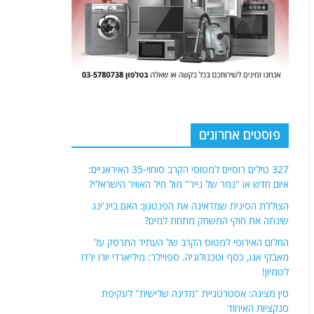
פוסטים אחרונים
327 טילים רוסיים למטוסי הקרב סוחוי-35 האיראניים:
איום חדש או "נמר של נייר" מול חיל האוויר הישראלי?
הצוללת הסינית שמדאיגה את הפנטגון: האם בייג'ינג
שינתה את חוקי המשחק מתחת למים?
החלום האירופי למטוס הקרב של העתיד התרסק על
מאבקי אגו, כסף וטכנולוגיה. ספויילר: מיליארדי יורו ירדו
לטמיון!
סין מציגה: אסטרטגיית "מדינה שלישית" לעקיפת
סנקציות האיחוד