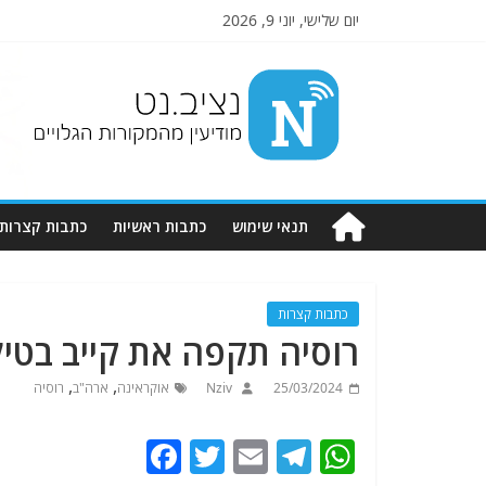
יום שלישי, יוני 9, 2026
Nziv.net
מודיעין
מהמקורות
הגלויים
תנאי שימוש
כתבות ראשיות
כתבות קצרות
כתבות קצרות
רוסיה תקפה את קייב בטיל
,
,
25/03/2024
Nziv
אוקראינה
ארה"ב
רוסיה
F
T
E
T
W