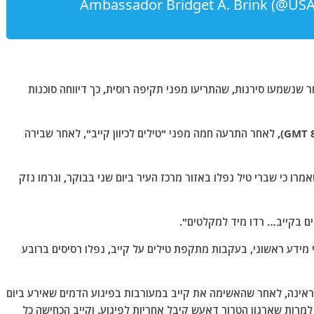
ר שנשמעו סירנות, שהתריעו מפני תקיפה רוסית, כך דיווחה סוכנות
לפחות 5 פיצוצים נשמעו בסביבות השעה 10:30 (8:30 GMT), לאחר התרעה חמה מפני "טילים לכיוון קייב", לאחר שבירה
מרו כי שברי טיל נפלו באזור מרכז העיר ביום שני בבוקר, וגרמו נזק
צים בקייב… רדו מיד למקלטים".
 מידע ראשוני, בעקבות מתקפת טילים על קייב, נפלו רסיסים ברובע
ראינה, לאחר שהאשימה את קייב במעורבות בפיגוע הדמים שאירע ביום
קבה, בה נהרגו יותר מ-100 בני אדם, למרות שארגון הטרור דאעש קיבל אחריות לפיגוע. וקייב הכחישה כל