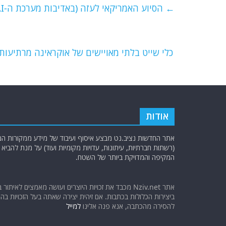
e
er
l
g
s
←
הסיוע האמריקאי לעזה (באדיבות מערכת ה-AI)
b
ra
A
o
m
p
o
p
כלי שייט בלתי מאויישים של אוקראינה מרתיעו
k
אודות
אתר החדשות נציב.נט מבצע איסוף ועיבוד של מידע ממקורות המוד
(רשתות חברתיות, עיתונות, עדויות מקומיות ועוד) על מנת להבי
המקיפה והמדויקת ביותר של השטח.
אתר Nziv.net מכבד את זכויות היוצרים ועושה מאמצים לאיתור 
ביצירות הכלולות בכתבות. אם זיהית יצירה שאתה בעל הזכויות בה ו
להסירה מהכתבה, אנא פנה אלינו
למייל