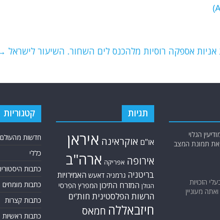
ת אניות אספקה רוסיות מלהכנס לים השחור. השיעור לישראל
→
תגיות
קטגוריות
יעין הגלוי
איראן
חדשות מהעולם
אוקראינה
או"ם
א את תמונת המצב
כללי
ארה"ב
אירופה
אפריקה
כתבות היסטוריה
בריטניה
האמירויות
גרמניה
דאעש
בעלי הזכויות
כתבות מומחים
המזרח התיכון
המפרץ הפרסי
הגולן
אתה מעוניין
הרשות הפלסטינית
חות'ים
כתבות קצרות
חיזבאללה
חמאס
כתבות ראשיות