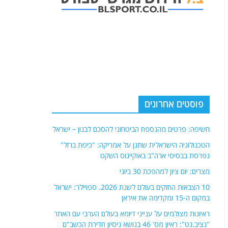
פוסטים אחרונים
חשיפה: פרטים מהנספח הביטחוני להסכם לבנון – ישראל
הטכנולוגיה הישראלית שתגן על אמריקה: "כיפת ברזל"
נפרסת בבסיסי ארה"ב באוקיינוס השקט
מצרים: יום ציון למהפכת 30 ביוני
10 הצבאות החזקים בעולם לשנת 2026. ספויילר: ישראל
במקום ה-15 ומקדימה את איראן
ראיונות מצולמים על ענייני דיומא בעולם הערבי עם האתר
"נציב.נט": ראיון מס' 46 בנושא ניסיון חדירת הכשב"ם