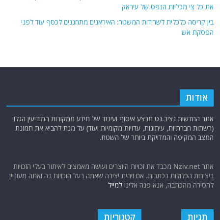
את כל צי מכליות הנפט של עיראק
בין קריסה כלכלית לשרידות המשטר: האיראנים מתחננים לכסף עוד לפני
הפסקת אש
אודות
אתר החדשות נציב.נט מבצע איסוף ועיבוד של מידע ממקורות המודיעין הגלוי
(רשתות חברתיות, עיתונות, עדויות מקומיות ועוד) על מנת להביא את תמונת
המצב המקיפה והמדויקת ביותר של השטח.
אתר Nziv.net מכבד את זכויות היוצרים ועושה מאמצים לאיתור בעלי הזכויות
ביצירות הכלולות בכתבות. אם זיהית יצירה שאתה בעל הזכויות בה ואתה מעוניין
להסירה מהכתבה, אנא פנה אלינו
למייל
תגיות
קטגוריות