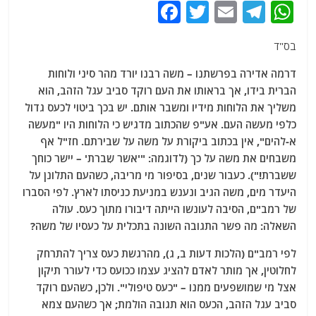
F
T
E
T
W
a
w
m
el
h
בס"ד
c
itt
ai
e
at
e
er
l
g
s
דרמה אדירה בפרשתנו – משה רבנו יורד מהר סיני ולוחות
הברית בידו, אך בראותו את העם רוקד סביב עגל הזהב, הוא
b
ra
A
משליך את הלוחות מידיו ומשבר אותם. יש בכך ביטוי לכעס גדול
o
m
p
כלפי מעשה העם. אע"פ שהכתוב מדגיש כי הלוחות היו "מעשה
o
p
א-להים", אין בכתוב ביקורת על משה על שבירתם. חז"ל אף
משבחים את משה על כך (לדוגמה: "'אשר שִברת' – יישר כוחך
k
ששברת!"). כעבור שנים, בסיפור מי מריבה, כשהעם התלונן על
היעדר מים, משה הגיב ונענש במניעת כניסתו לארץ. לפי הסברו
של רמב"ם, הסיבה לעונשו הייתה דיבורו מתוך כעס. עולה
השאלה: מה פשר התגובה השונה בתכלית על כעסיו של משה?
לפי רמב"ם (הלכות דעות ב, ג), מהרגשת כעס צריך להתרחק
לחלוטין, אך מותר לאדם להציג עצמו ככועס כדי לעורר תיקון
אצל מי שמושפעים ממנו – "כעס טיפולי". ולכן, כשהעם רוקד
סביב עגל הזהב, הכעס הוא תגובה הולמת; אך כשהעם צמא