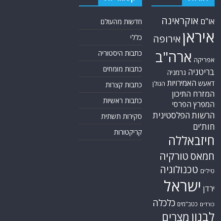
אוקראינה
או"ם
חדשות מהעולם
איראן
אירופה
כללי
ארה"ב
כתבות היסטוריה
אפריקה
כתבות מומחים
בריטניה
גרמניה
האמירויות
דאעש
הגולן
כתבות קצרות
המזרח התיכון
כתבות ראשיות
המפרץ הפרסי
הרשות הפלסטינית
סקירות תשתית
חות'ים
קריקטורות
חיזבאללה
טורקיה
חמאס
טכנולוגיה
טילים
ישראל
ירדן
כלכלה
כטב"מים
כורדים
לבנון
מצרים