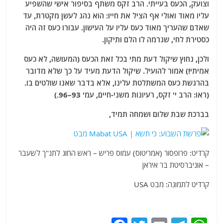
וצועק, הכעס בעייתי. הרב זקס משתף בסיפור אישי שהשפיע
עליו מאוד ואולי אף הציל את חייו: הוא נהג לעשן מקטרת, עד
שאדם שהעריך מאוד כעס עליו על העישון. עבורו כעס זה היה
כסטירת לחי, שגרמה לו הלם ותיקון.
ולכן, נחוץ שיקול דעת מתי בכל זאת הכעס (המעושה, לא כעס
אמיתי!) אמור להועיל. שיקול הדעת מעיד על כך שלא מדובר
בהרגשת כעס המשתלטת עלינו, אלא בדבר שאנו שולטים בו.
(ראו: הרב י' זקס, רעיונות משני-חיים, עמ' 93–96.)
בברכת שבת שלום ושמחה תמיד,
קרדיט: פרופסור (אמריטוס) עמוס פריש – ראש החוג לתנ"ך לשעבר
– אוניברסיטת בר איראן
קרדיט לתמונה: מבט USA