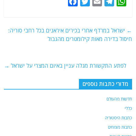
F
T
E
T
W
a
w
m
el
h
c
itt
ai
e
at
e
er
l
g
s
←
ישראל במרדף אחרי בכירים איראנים בכל רחבי סוריה:
b
ra
A
חיסול בדירה מאות קילומטרים מהגבול
o
m
p
o
p
לפתע התקשורת מגלה עניין באיום המצרי על ישראל
→
k
מדורי כתבות נוספים
חדשות מהעולם
כללי
כתבות היסטוריה
כתבות מומחים