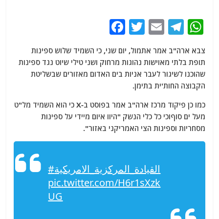
F
T
E
T
W
a
w
m
el
h
צבא ארה"ב אמר אתמול, יום שני, כי השמיד שלוש ספינות
c
itt
ai
e
at
תופת בלתי מאוישות נהוגות מרחוק ושני טילי שיוט נגד ספינות
e
er
l
g
s
שהוכנו לשיגור לעבר אניות בים האדום מאזורים שבשליטת
b
ra
A
הקבוצה החות'ית בתימן.
o
m
p
כמו כן פיקוד מרכז ארה"ב אמר בפוסט ב-X כי הוא השמיד מל"ט
o
p
מעל ים סוףוכי כל כלי הנשק "היוו איום מיידי על ספינות
מסחריות וספינות הצי האמריקני באזור".
k
#القيادة_المركزية_الامريكية
pic.twitter.com/H6r1sXzk
UG