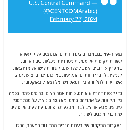
— U.S. Central Command
(@CENTCOMArabic)
February 27, 2024
מאז ה-19 בנובמבר ביצעו החות'ים הנתמכים על ידי איראן
עשרות תקיפות על ספינות מסחריות ומכליות בים האדום,
במפרץ עדן ובים הערבי, שלדעתם קשורות לישראל או יוצאות
לנמליה. לדברי החות'ים התקיפות באו כתמיכה ברצועת עזה,
אשר עדה למלחמה בין חמאס וישראל מאז 7 באוקטובר.
כדי לנסות להרתיע אותם, כוחות אמריקאים ובריטים פתחו בכמה
גלי תקיפות על אתריהם בתימן מאז 12 בינואר. על מנת לסכל
פיגועים צבא ארה"ב לבדו מבצע תקיפות ,מעת לעת, על טילים
שלדבריו מוכנים לשיגור.
בעקבות מתקפות של בעלות הברית ממדינות המערב, החלו