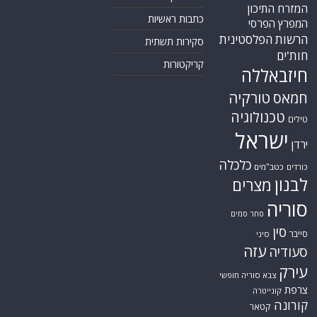
המזרח התיכון
כתבות ראשיות
המפרץ הפרסי
הרשות הפלסטינית
סקירות תשתית
חות'ים
קריקטורות
חיזבאללה
טורקיה
חמאס
טכנולוגיה
טילים
ישראל
ירדן
כלכלה
כורדים
כטב"מים
לבנון
מצרים
סוריה
סחר סמים
סין
סייבר
סיני
עזה
סעודיה
עירק
צבא סוריה חופשי
צרפת
קונייטרה
קורונה
קטאר