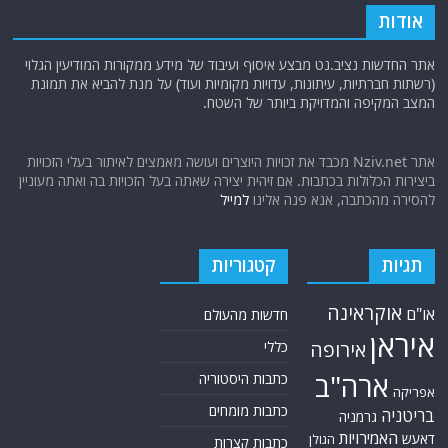
אודות
אתר החדשות נציב.נט מבצע איסוף ועיבוד של מידע ממקורות המודיעין הגלוי
(רשתות חברתיות, עיתונות, עדויות מקומיות ועוד) על מנת להביא את תמונת
המצב המקיפה והמדויקת ביותר של השטח.
אתר Nziv.net מכבד את זכויות היוצרים ועושה מאמצים לאיתור בעלי הזכויות
ביצירות הכלולות בכתבות. אם זיהית יצירה שאתה בעל הזכויות בה ואתה מעוניין
להסירה מהכתבה, אנא פנה אלינו
למייל
תגיות
קטגוריות
אוקראינה
או"ם
חדשות מהעולם
איראן
אירופה
כללי
ארה"ב
כתבות היסטוריה
אפריקה
כתבות מומחים
בריטניה
גרמניה
האמירויות
דאעש
הגולן
כתבות קצרות